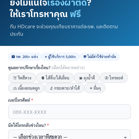
ยังไม่แน่ใจ
เรื่องผ่าตัด
?
ผ่าตัดก้อนถุงน้ำหรือซีสต์ที่ข้อมือ (Carpal
Ganglion)
ให้เราโทรหาคุณ
ฟรี
7,000 บาท
ทีม HDcare จะช่วยคุณเทียบราคาแต่ละรพ. และติดตาม
ประกัน
เช็กสิทธิ์ประกันได้
มีแพทย์ผู้หญิง
ผ่อน 0% ได้
ตัดติ่งเนื้อปากมดลูก
🏥 รพ. 200+ แห่ง
⭐ ผู้ใช้บริการ 5,000+
💬 ไม่มีค่าใช้จ่ายทำนัด
คุณอยากปรึกษาเรื่องไหน?
(เลือกได้หลายอย่าง)
🍑 ริดสีดวง
🫀 ไส้ติ่ง/ไส้เลื่อน
🫐 ถุงน้ำดี
🦋 ไทรอยด์
ผ่อน 0% ได้
มีแพทย์เฉพาะทาง
มีประกัน นัดประเมินได้
ทำหมันหญิงแบบส่องกล้อง
🫁 เนื้องอกมดลูก
🔬 กระเพาะ/ลำไส้
✶ อื่นๆ
เบอร์โทรศัพท์
*
นัดให้โทรกลับช่วงไหน?
*