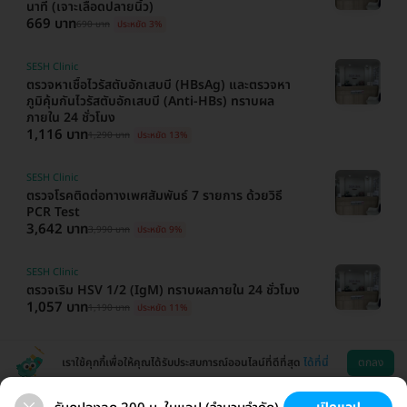
นาที (เจาะเลือดปลายนิ้ว)
669 บาท
690 บาท
ประหยัด 3%
SESH Clinic
ตรวจหาเชื้อไวรัสตับอักเสบบี (HBsAg) และตรวจหา
ภูมิคุ้มกันไวรัสตับอักเสบบี (Anti-HBs) ทราบผล
ภายใน 24 ชั่วโมง
1,116 บาท
1,290 บาท
ประหยัด 13%
SESH Clinic
ตรวจโรคติดต่อทางเพศสัมพันธ์ 7 รายการ ด้วยวิธี
PCR Test
3,642 บาท
3,990 บาท
ประหยัด 9%
SESH Clinic
ตรวจเริม HSV 1/2 (IgM) ทราบผลภายใน 24 ชั่วโมง
1,057 บาท
1,190 บาท
ประหยัด 11%
เราใช้คุกกี้เพื่อให้คุณได้รับประสบการณ์ออนไลน์ที่ดีที่สุด
ได้ที่นี่
ตกลง