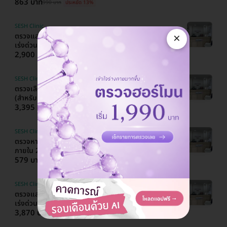
863 บาท
990 บาท
ประหยัด 13%
SESH Clinic
×
ตรวจและรักษาเชื้อหนองในแท้หรือหนองในเทียม แบบ
เร่งด่วน พร้อมปรึกษาแพทย์
2,900 บาท
3,850 บาท
ประหยัด 25%
SESH Clinic
ตรวจเลือด 3 รายการ พร้อมรับยา PrEP 30 เม็ด
(สำหรับผู้ที่ไม่มีเชื้อ HIV)
3,395 บาท
4,520 บาท
ประหยัด 25%
SESH Clinic
ตรวจหาค่าไต (Kidney Function Test) ทราบผล
ภายใน 24 ชั่วโมง
579 บาท
590 บาท
ประหยัด 2%
SESH Clinic
ตรวจและรักษาเชื้อหนองในแท้และหนองในเทียม แบบ
เร่งด่วน พร้อมปรึกษาแพทย์
3,870 บาท
4,750 บาท
ประหยัด 19%