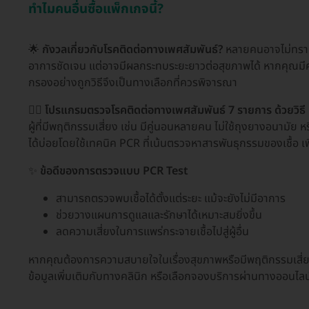
ทำไมคนอื่นซื้อแพ็กเกจนี้?
🌟
กังวลเกี่ยวกับโรคติดต่อทางเพศสัมพันธ์?
หลายคนอาจไม่ทราบว
อาการชัดเจน แต่อาจมีผลกระทบระยะยาวต่อสุขภาพได้ หากคุณมีค
กรองอย่างถูกวิธีจึงเป็นทางเลือกที่ควรพิจารณา
👩‍⚕️
โปรแกรมตรวจโรคติดต่อทางเพศสัมพันธ์ 7 รายการ ด้วยวิธี
ผู้ที่มีพฤติกรรมเสี่ยง เช่น มีคู่นอนหลายคน ไม่ใช้ถุงยางอนามัย
ได้บ่อยโดยใช้เทคนิค PCR ที่เน้นตรวจหาสารพันธุกรรมของเชื้อ เ
✨
ข้อดีของการตรวจแบบ PCR Test
สามารถตรวจพบเชื้อได้ตั้งแต่ระยะ แม้จะยังไม่มีอาการ
ช่วยวางแผนการดูแลและรักษาได้เหมาะสมยิ่งขึ้น
ลดความเสี่ยงในการแพร่กระจายเชื้อไปสู่ผู้อื่น
หากคุณต้องการความสบายใจในเรื่องสุขภาพหรือมีพฤติกรรมเสี่ย
ข้อมูลเพิ่มเติมกับทางคลินิก หรือเลือกจองบริการผ่านทางออนไลน