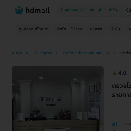
ดูหมวดหมู่ทั้งหมด
ผ่าตัด HDcare
สุขภาพ
ทำฟัน
ค
หน้าแรก
แพ็กเกจสุขภาพ
ตรวจโรคติดต่อทางเพศสัมพันธ์ (STD)
ตรวจโรค
4.0
ตรวจโร
รายการ
SESH