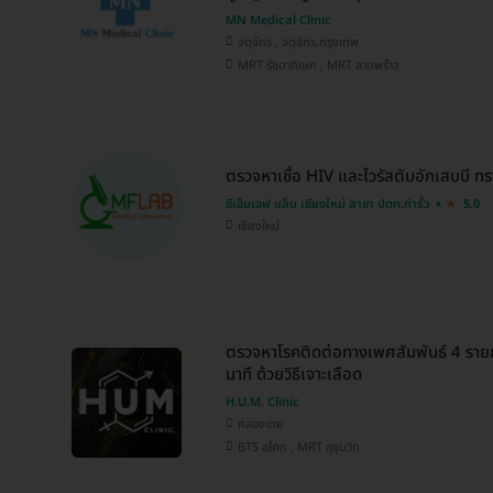
MN Medical Clinic
จตุจักร , จตุจักร,กรุงเทพ
MRT รัชดาภิเษก , MRT ลาดพร้าว
ตรวจหาเชื้อ HIV และไวรัสตับอักเสบบี 
ซีเอ็มเอฟ แล็บ เชียงใหม่ สาขา ปตท.ท่ารั้ว
5.0
เชียงใหม่
ตรวจหาโรคติดต่อทางเพศสัมพันธ์ 4 รา
นาที ด้วยวิธีเจาะเลือด
H.U.M. Clinic
คลองเตย
BTS อโศก , MRT สุขุมวิท