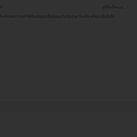
ัก
ดูที่ตั้งทั้งหมด
สตับอักเสบบี อาจทำให้ตับอักเสบเรื้อรังจนเกิดตับวาย ตับแข็ง หรือมะเร็งตับได้