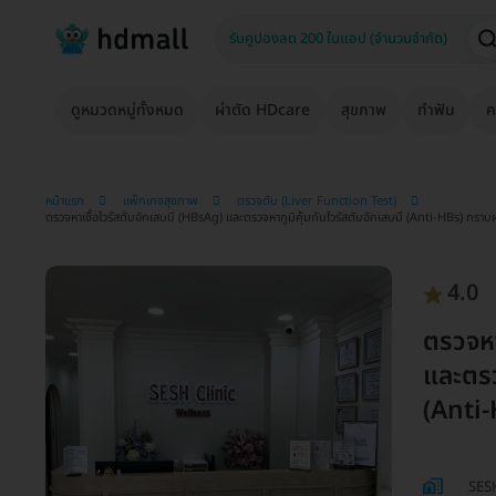
ดูหมวดหมู่ทั้งหมด
ผ่าตัด HDcare
สุขภาพ
ทำฟัน
ค
หน้าแรก
แพ็กเกจสุขภาพ
ตรวจตับ (Liver Function Test)
ตรวจหาเชื้อไวรัสตับอักเสบบี (HBsAg) และตรวจหาภูมิคุ้มกันไวรัสตับอักเสบบี (Anti-HBs) ทราบ
4.0
ตรวจหา
และตรว
(Anti-
SESH