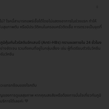
ไม่? โรคนี้สามารถแพร่เชื้อได้โดยไม่แสดงอาการในช่วงแรก ทำให้
บสุขภาพตับ หรือมีประวัติคนในครอบครัวติดเชื้อ การตรวจเป็นจุดที่
มิคุ้มกันไวรัสตับอักเสบบี (Anti-HBs) ทราบผลภายใน 24 ชั่วโมง
งชัดเจน รวมถึงคนที่อยู่ในกลุ่มเสี่ยง เช่น ผู้ที่เตรียมตัวรับวัคซีน
ังรับวัคซีน
ภาวะแทรกซ้อนของโรคตับ
ำคัญของการดูแลสุขภาพ หากคุณสงสัยหรือต้องการมั่นใจเกี่ยวกับภูมิ
บริการได้เลยค่ะ 💚