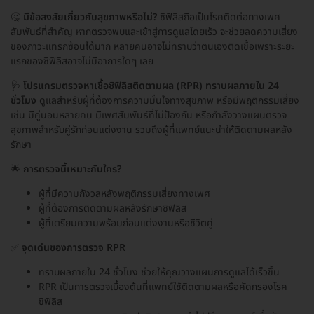
🤔
มีข้อสงสัยเกี่ยวกับสุขภาพหรือไม่?
ซิฟิลิสถือเป็นโรคติดต่อทางเพศ
สัมพันธ์ที่สำคัญ หากตรวจพบและเข้าสู่การดูแลโดยเร็ว จะช่วยลดความเสี่ยง
ของภาวะแทรกซ้อนได้มาก หลายคนอาจไม่ทราบว่าตนเองติดเชื้อเพราะระยะ
แรกของซิฟิลิสอาจไม่มีอาการใดๆ เลย
🩺
โปรแกรมตรวจหาเชื้อซิฟิลิสติดตามผล (RPR) ทราบผลภายใน 24
ชั่วโมง
ดูแลสำหรับผู้ที่ต้องการความมั่นใจทางสุขภาพ หรือมีพฤติกรรมเสี่ยง
เช่น มีคู่นอนหลายคน มีเพศสัมพันธ์ที่ไม่ป้องกัน หรือกำลังวางแผนตรวจ
สุขภาพสำหรับคู่รักก่อนแต่งงาน รวมถึงผู้ที่แพทย์แนะนำให้ติดตามผลหลัง
รักษา
🌟
การตรวจนี้เหมาะกับใคร?
ผู้ที่มีความกังวลหลังพฤติกรรมเสี่ยงทางเพศ
ผู้ที่ต้องการติดตามผลหลังรักษาซิฟิลิส
ผู้ที่เตรียมความพร้อมก่อนแต่งงานหรือชีวิตคู่
✅
จุดเด่นของการตรวจ RPR
ทราบผลภายใน 24 ชั่วโมง ช่วยให้คุณวางแผนการดูแลได้เร็วขึ้น
RPR เป็นการตรวจเบื้องต้นที่แพทย์ใช้ติดตามผลหรือคัดกรองโรค
ซิฟิลิส