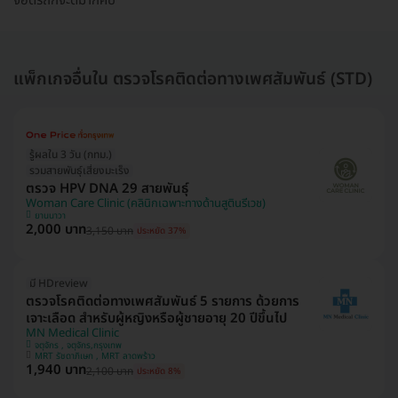
จอดรถก็จะดีมากคับ
แพ็กเกจอื่นใน ตรวจโรคติดต่อทางเพศสัมพันธ์ (STD)
รู้ผลใน 3 วัน (กทม.)
รวมสายพันธุ์เสี่ยงมะเร็ง
ตรวจ HPV DNA 29 สายพันธุ์
Woman Care Clinic (คลินิกเฉพาะทางด้านสูตินรีเวช)
ยานนาวา
2,000 บาท
3,150 บาท
ประหยัด 37%
มี HDreview
ตรวจโรคติดต่อทางเพศสัมพันธ์ 5 รายการ ด้วยการ
เจาะเลือด สำหรับผู้หญิงหรือผู้ชายอายุ 20 ปีขึ้นไป
MN Medical Clinic
จตุจักร , จตุจักร,กรุงเทพ
MRT รัชดาภิเษก , MRT ลาดพร้าว
1,940 บาท
2,100 บาท
ประหยัด 8%