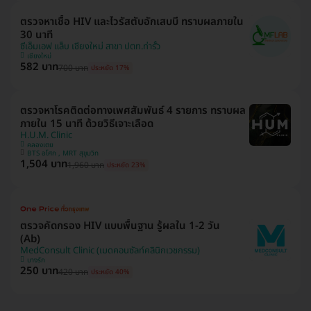
ตรวจหาเชื้อ HIV และไวรัสตับอักเสบบี ทราบผลภายใน
30 นาที
ซีเอ็มเอฟ แล็บ เชียงใหม่ สาขา ปตท.ท่ารั้ว
เชียงใหม่
582 บาท
700 บาท
ประหยัด 17%
ตรวจหาโรคติดต่อทางเพศสัมพันธ์ 4 รายการ ทราบผล
ภายใน 15 นาที ด้วยวิธีเจาะเลือด
H.U.M. Clinic
คลองเตย
BTS อโศก , MRT สุขุมวิท
1,504 บาท
1,960 บาท
ประหยัด 23%
ตรวจคัดกรอง HIV แบบพื้นฐาน รู้ผลใน 1-2 วัน
(Ab)
MedConsult Clinic (เมดคอนซัลท์คลินิกเวชกรรม)
บางรัก
250 บาท
420 บาท
ประหยัด 40%