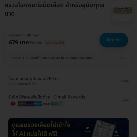
ตรวจโรคพยาธิเม็ดเลือด สำหรับสุนัขทุกข
นาด
ราคาจองกับ HDmall
ใส่ตะกร้า
679 บาท
700 บาท
ประหยัด 3%
ยอดรวม 3,000 บาทขึ้นไป เลือกผ่อน 0% ได้ บอกแอดมินของเราเลย!
ขยาย
โหลดแอปรับคูปองลด 200 บ.
โหลดเลย
คูปองมีจำนวนจำกัด
รับสิทธิพิเศษเพิ่มอีกด้วย HDmall Rewards
ดูเพิ่ม