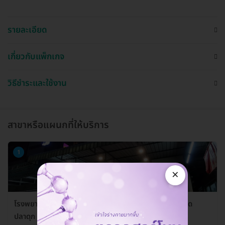
รายละเอียด
เกี่ยวกับแพ็กเกจ
วิธีชำระและใช้งาน
สาขาหรือแผนกที่ให้บริการ
1
×
โรงพยาบาลสัตว์ลาดปลาดุก (LPD Pet Hospital) สาขาลาด
ปลาดุก