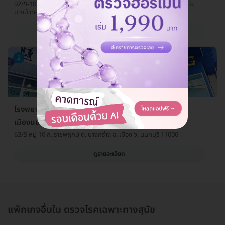
92/9-10 ซ. วัดลาดปลาดุก ถ. บางบัวทอง-สุพรรณบุรี ต. บางรักพัฒนา อ.
บางบัวทอง จ. นนทบุรี 11110
ดูรายละเอียด
2
โรงพยาบาลสัตว์ลาดปลาดุก (LPD Pet Hospital) สาขา
เมืองนนท์
63/5 หมู่ 10 ถ. ราชพฤกษ์ ต. บางกร่าง อ. เมือง จ. นนทบุรี 11000
ดูรายละเอียด
แพ็กเกจอื่นใน ตรวจโรคเฉพาะทางสุนัข