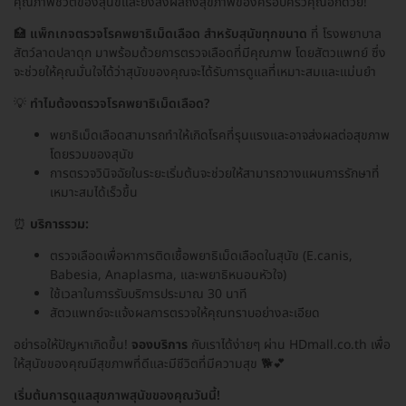
คุณภาพชีวิตของสุนัขและยังส่งผลถึงสุขภาพของครอบครัวคุณอีกด้วย!
🏥
แพ็กเกจตรวจโรคพยาธิเม็ดเลือด สำหรับสุนัขทุกขนาด
ที่ โรงพยาบาล
สัตว์ลาดปลาดุก มาพร้อมด้วยการตรวจเลือดที่มีคุณภาพ โดยสัตวแพทย์ ซึ่ง
จะช่วยให้คุณมั่นใจได้ว่าสุนัขของคุณจะได้รับการดูแลที่เหมาะสมและแม่นยำ
💡
ทำไมต้องตรวจโรคพยาธิเม็ดเลือด?
พยาธิเม็ดเลือดสามารถทำให้เกิดโรคที่รุนแรงและอาจส่งผลต่อสุขภาพ
โดยรวมของสุนัข
การตรวจวินิจฉัยในระยะเริ่มต้นจะช่วยให้สามารถวางแผนการรักษาที่
เหมาะสมได้เร็วขึ้น
⏰
บริการรวม:
ตรวจเลือดเพื่อหาการติดเชื้อพยาธิเม็ดเลือดในสุนัข (E.canis,
Babesia, Anaplasma, และพยาธิหนอนหัวใจ)
ใช้เวลาในการรับบริการประมาณ 30 นาที
สัตวแพทย์จะแจ้งผลการตรวจให้คุณทราบอย่างละเอียด
อย่ารอให้ปัญหาเกิดขึ้น!
จองบริการ
กับเราได้ง่ายๆ ผ่าน HDmall.co.th เพื่อ
ให้สุนัขของคุณมีสุขภาพที่ดีและมีชีวิตที่มีความสุข 🐕💕
เริ่มต้นการดูแลสุขภาพสุนัขของคุณวันนี้!