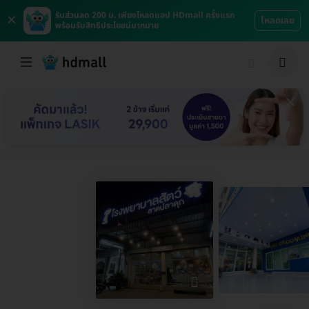
×
รับส่วนลด 200 บ. เพียงโหลดแอป HDmall ครั้งแรก
โหลดเลย
พร้อมรับสิทธิประโยชน์มากมาย