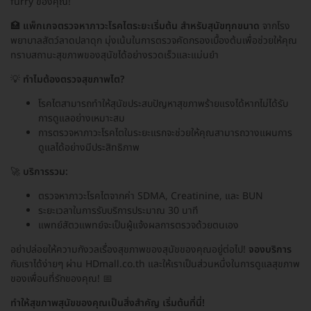
furry ของคุณ!
🏥
แพ็กเกจตรวจหาภาวะโรคไตระยะเริ่มต้น สำหรับสุนัขทุกขนาด
จากโรง
พยาบาลสัตว์ลาดปลาดุก มุ่งเน้นในการตรวจคัดกรองเบื้องต้นเพื่อช่วยให้คุณ
ทราบสถานะสุขภาพของสุนัขได้อย่างรวดเร็วและแม่นยำ
💡
ทำไมต้องตรวจสุขภาพไต?
โรคไตสามารถทำให้สุนัขประสบปัญหาสุขภาพร้ายแรงได้หากไม่ได้รับ
การดูแลอย่างเหมาะสม
การตรวจหาภาวะโรคไตในระยะแรกจะช่วยให้คุณสามารถวางแผนการ
ดูแลได้อย่างมีประสิทธิภาพ
🚀
บริการรวม:
ตรวจหาภาวะโรคไตจากค่า SDMA, Creatinine, และ BUN
ระยะเวลาในการรับบริการประมาณ 30 นาที
แพทย์สัตวแพทย์จะเป็นผู้แจ้งผลการตรวจด้วยตนเอง
อย่าปล่อยให้ความกังวลเรื่องสุขภาพของสุนัขของคุณอยู่ต่อไป!
จองบริการ
กับเราได้ง่ายๆ ผ่าน HDmall.co.th และให้เราเป็นส่วนหนึ่งในการดูแลสุขภาพ
ของเพื่อนที่รักของคุณ! 📅
ทำให้สุขภาพสุนัขของคุณเป็นสิ่งสำคัญ เริ่มต้นที่นี่!