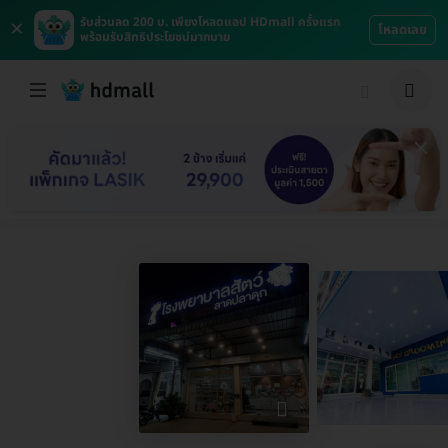
×
รับส่วนลด 200 บ. เพียงโหลดแอป HDmall ครั้งแรก
โหลดเลย
พร้อมรับสิทธิประโยชน์มากมาย