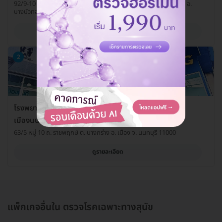
92/9-10 ซ. วัดลาดปลาดุก ถ. บางบัวทอง-สุพรรณบุรี ต. บางรักพัฒนา อ.
บางบัวทอง จ. นนทบุรี 11110
ดูรายละเอียด
2
โรงพยาบาลสัตว์ลาดปลาดุก (LPD Pet Hospital) สาขา
เมืองนนท์
63/5 หมู่ 10 ถ. ราชพฤกษ์ ต. บางกร่าง อ. เมือง จ. นนทบุรี 11000
ดูรายละเอียด
แพ็กเกจอื่นใน ตรวจโรคเฉพาะทางสุนัข