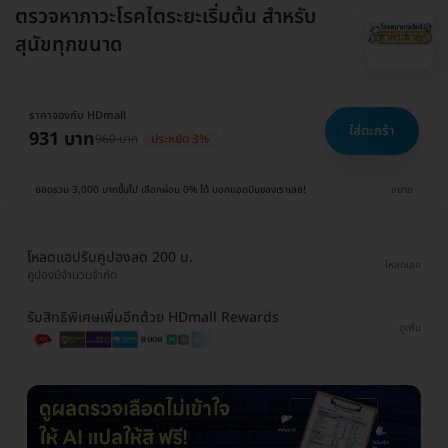
ตรวจหาภาวะโรคไตระยะเริ่มต้น สำหรับ
สุนัขทุกขนาด
ราคาจองกับ HDmall
ใส่ตะกร้า
931 บาท
960 บาท
ประหยัด 3%
ยอดรวม 3,000 บาทขึ้นไป เลือกผ่อน 0% ได้ บอกแอดมินของเราเลย!
ขยาย
โหลดแอปรับคูปองลด 200 บ.
โหลดเลย
คูปองมีจำนวนจำกัด
รับสิทธิพิเศษเพิ่มอีกด้วย HDmall Rewards
ดูเพิ่ม