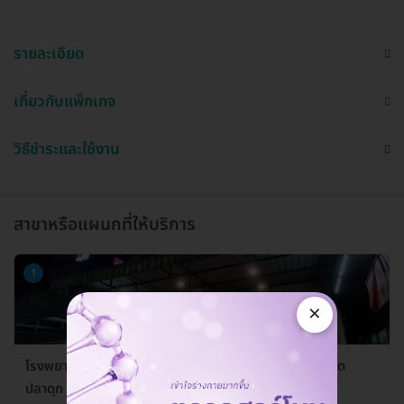
รายละเอียด
เกี่ยวกับแพ็กเกจ
วิธีชำระและใช้งาน
สาขาหรือแผนกที่ให้บริการ
1
×
โรงพยาบาลสัตว์ลาดปลาดุก (LPD Pet Hospital) สาขาลาด
ปลาดุก