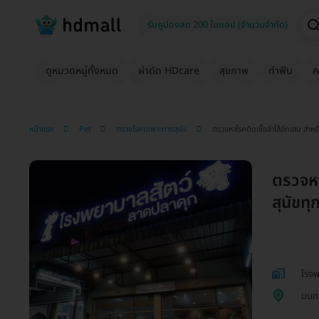
ดูหมวดหมู่ทั้งหมด
ผ่าตัด HDcare
สุขภาพ
ทำฟัน
ค
หน้าแรก
Pet
ตรวจโรคเฉพาะทางสุนัข
ตรวจหาโรคติดเชื้อลำไส้อักเสบ สำหร
ตรวจหา
สุนัขท
โรงพ
นนทบ