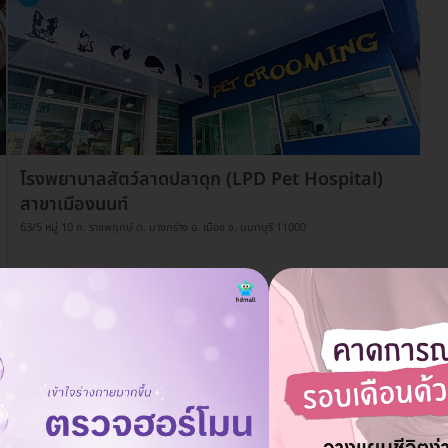
โรงพยาบาลสัตว์ลาดปลาดุก (LPD Pet Hospital)
สาขาเมืองนนท์
63/5 หมู่ 10 ถ. ราชพฤกษ์ ต. บางกร่าง อ. เมือง จ. นนทบุรี 11000
ดูรายละเอียด