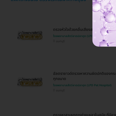
ตรวจหัวใจด้วยคลื่นเสียงสะท้อนความถี่สู
โรงพยาบาลสัตว์ลาดปลาดุก (LPD Pet Hospital)
นนทบุรี
อัลตราซาวด์ตรวจหาความผิดปกติของกระเ
ทุกขนาด
โรงพยาบาลสัตว์ลาดปลาดุก (LPD Pet Hospital)
นนทบุรี
ตรวจหาสาเหตุการถ่ายเหลวในสุนัข ที่มีอาก