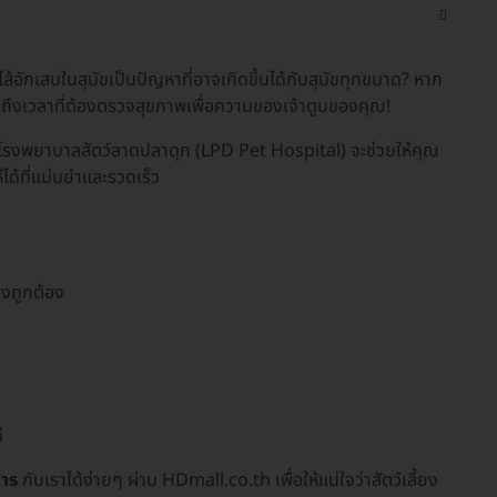
ลำไส้อักเสบในสุนัขเป็นปัญหาที่อาจเกิดขึ้นได้กับสุนัขทุกขนาด? หาก
าจถึงเวลาที่ต้องตรวจสุขภาพเพื่อความของเจ้าตูบของคุณ!
่ โรงพยาบาลสัตว์ลาดปลาดุก (LPD Pet Hospital) จะช่วยให้คุณ
ได้ที่แม่นยำและรวดเร็ว
างถูกต้อง
ี
การ
กับเราได้ง่ายๆ ผ่าน HDmall.co.th เพื่อให้แน่ใจว่าสัตว์เลี้ยง