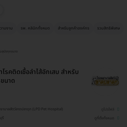
วามงาม
รพ. คลินิกทั้งหมด
สำหรับลูกค้าองค์กร
รวมสิทธิพิเศษ
ับสุนัขทุกขนาด
โรคติดเชื้อลำไส้อักเสบ สำหรับ
ุกขนาด
ยาบาลสัตว์ลาดปลาดุก (LPD Pet Hospital)
ดูโปรไฟล์
ุรี
ดูที่ตั้งทั้งหมด