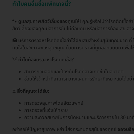
ทำไมคนอื่นซื้อแพ็กเกจนี้?
🐾
ดูแลสุขภาพสัตว์เลี้ยงของคุณให้!
คุณรู้หรือไม่ว่าโรคติดเชื้อ
สัตว์เลี้ยงของคุณมีอาการซึมไม่ค่อยกิน หรือมีอาการท้องเสีย อ
🏥
บริการตรวจหาโรคติดเชื้อลำไส้อักเสบสำหรับสุนัขทุกขนาด
ที
มั่นใจในสุขภาพของสุนัขคุณ ด้วยการตรวจที่ถูกออกแบบมาเพื่อให้
💡
ทำไมต้องตรวจหาโรคติดเชื้อ?
สามารถวินิจฉัยและป้องกันโรคที่อาจเกิดขึ้นในอนาคต
ช่วยให้เจ้าหน้าที่สามารถวางแผนการรักษาที่เหมาะสมได้อย่
⏳
สิ่งที่คุณจะได้รับ:
การตรวจสุขภาพโดยสัตวแพทย์
การตรวจที่แจ้งให้ทราบ
ความสะดวกสบายในการนัดหมายและบริการภายใน 30 นาท
อย่ารอให้ปัญหาสุขภาพเหล่านี้ส่งกระทบต่อสุนัขของคุณ!
จองบริ