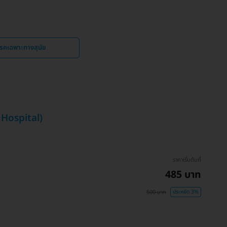
รคเฉพาะทางสุนัข
 Hospital)
ราคาเริ่มต้นที่
485 บาท
500 บาท
ประหยัด 3%