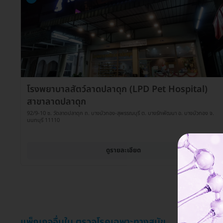
โรงพยาบาลสัตว์ลาดปลาดุก (LPD Pet Hospital)
สาขาลาดปลาดุก
92/9-10 ซ. วัดลาดปลาดุก ถ. บางบัวทอง-สุพรรณบุรี ต. บางรักพัฒนา อ. บางบัวทอง จ.
นนทบุรี 11110
ดูรายละเอียด
แพ็กเกจอื่นใน ตรวจโรคเฉพาะทางสุนัข