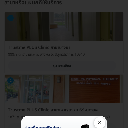
สาขาหรือแผนกที่ให้บริการ
1
Trustme PLUS Clinic สาขาบางนา
888/8 ต. ราชาเทวะ อ. บางพลี จ. สมุทรปราการ 10540
ดูรายละเอียด
2
Trustme PLUS Clinic สาขาเพชรเกษม 69-บางแค
1871 ถ. เพชรเกษม แขวงหลักสอง เขตบางแค กรุงเทพมหานคร 10160
×
ดูรายละเอียด