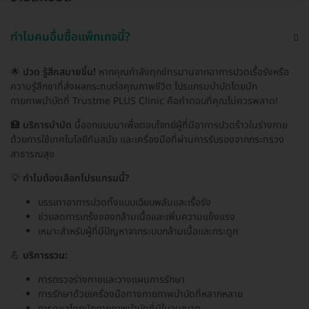
ทำไมคนอื่นซื้อแพ็กเกจนี้?
🌟
ปวด รู้สึกสบายขึ้น!
หากคุณกำลังทุกข์ทรมานจากอาการปวดเรื้อรังหรือ
ความรู้สึกชาที่ส่งผลกระทบต่อคุณภาพชีวิต โปรแกรมบำบัดโดยนัก
กายภาพบำบัดที่ Trustme PLUS Clinic คือคำตอบที่คุณไม่ควรพลาด!
🏥
บริการบำบัด
นี้ออกแบบมาเพื่อตอบโจทย์ผู้ที่มีอาการปวดร้าวในร่างกาย
ด้วยการใช้เทคโนโลยีทันสมัย และเครื่องมือที่ผ่านการรับรองจากกระทรวง
สาธารณสุข
💡
ทำไมต้องเลือกโปรแกรมนี้?
บรรเทาอาการปวดทั้งแบบเฉียบพลันและเรื้อรัง
ช่วยลดการเกร็งของกล้ามเนื้อและเพิ่มความแข็งแรง
เหมาะสำหรับผู้ที่มีปัญหาจากระบบกล้ามเนื้อและกระดูก
💪
บริการรวม:
การตรวจร่างกายและวางแผนการรักษา
การรักษาด้วยเครื่องมือทางกายภาพบำบัดที่หลากหลาย
การดูแลโดยนักกายภาพบำบัดที่มีใบอนุญาต