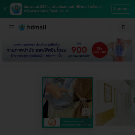
×
รับส่วนลด 200 บ. เพียงโหลดแอป HDmall ครั้งแรก
โหลดเลย
พร้อมรับสิทธิประโยชน์มากมาย