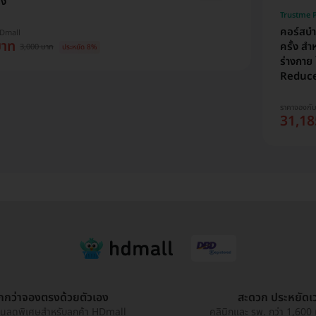
้ง
Trustme P
คอร์สบำ
HDmall
บาท
ครั้ง สำ
3,000 บาท
ประหยัด 8%
ร่างกาย
Reduce
ราคาจองกั
31,18
ูกกว่าจองตรงด้วยตัวเอง
สะดวก ประหยัดเ
วนลดพิเศษสำหรับลูกค้า HDmall
คลินิกและ รพ. กว่า 1,600 