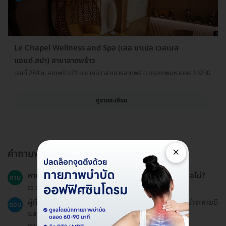
Le Chapel Wellness and Spa (เลอ ชาเปล เวลเนส
แอนด์ สปา) สาขาลาดพร้าว
เลขที่ 284 ซ. ลาดพร้าว71 ถ.นาคนิวาส แขวงลาดพร้าว กรุงเทพมหานคร 10230
ดูรายละเอียด
×
คำถามพบบ่อย
หากมีการบาดเจ็บจากกีฬา สามารถเข้ารับการนวดได้หรือไม่?
ถาม
02 มี.ค. 2023
ผู้ที่มีบาดเจ็บจากการเล่นกีฬาควรหลีกเลี่ยงการนวดจนกว่าจะหายดี
ตอบ
และควรปรึกษาแพทย์ก่อน.
ตอบโดยทีมงาน HD