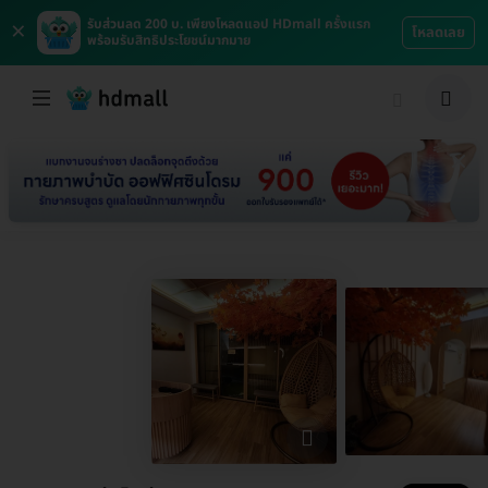
×
รับส่วนลด 200 บ. เพียงโหลดแอป HDmall ครั้งแรก
โหลดเลย
พร้อมรับสิทธิประโยชน์มากมาย