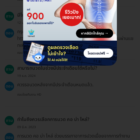
มีโปรโมชันหรือรหัสส่วนลดไหม?
ถาม
12 ม.ค. 2023
กรุณาตรวจสอบที่หน้าโปรโมชั่นพิเศษของเราได้ที่
ตอบ
https://hdmall.co.th/c/reward หรือสอบถามแอดมินผ่านแช
ทเพื่อดูสิทธิประโยชน์ล่าสุด.
ตอบโดยทีมงาน HD
สามารถนวดในช่วงมีประจำเดือนได้หรือไม่?
ถาม
19 ธ.ค. 2024
ควรรอนวดหลังจากมีประจำเดือนหมดแล้ว.
ตอบ
ตอบโดยทีมงาน HD
ทำไมถึงควรเลือกการนวด คอ บ่า ไหล่?
ถาม
09 มี.ค. 2023
การนวด คอ บ่า ไหล่ ช่วยบรรเทาอาการปวดเมื่อยจากการทำงาน
ตอบ