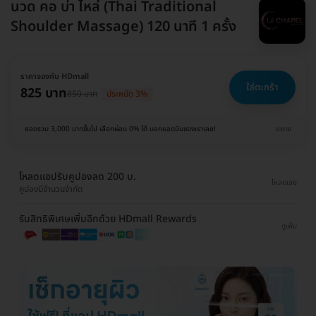
นวด คอ บ่า ไหล่ (Thai Traditional
Shoulder Massage) 120 นาที 1 ครั้ง
ราคาจองกับ HDmall
ใส่ตะกร้า
825 บาท
850 บาท
ประหยัด 3%
ยอดรวม 3,000 บาทขึ้นไป เลือกผ่อน 0% ได้ บอกแอดมินของเราเลย!
ขยาย
โหลดแอปรับคูปองลด 200 บ.
โหลดเลย
คูปองมีจำนวนจำกัด
รับสิทธิพิเศษเพิ่มอีกด้วย HDmall Rewards
ดูเพิ่ม