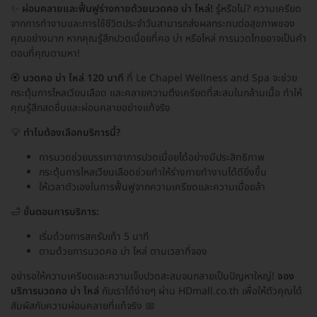
✨
ผ่อนคลายและฟื้นฟูร่างกายด้วยนวดคอ บ่า ไหล่!
รู้หรือไม่? ความเครียด
จากการทำงานและการใช้ชีวิตประจำวันสามารถส่งผลกระทบต่อสุขภาพของ
คุณอย่างมาก หากคุณรู้สึกปวดเมื่อยที่คอ บ่า หรือไหล่ การนวดไทยอาจเป็นคำ
ตอบที่คุณตามหา!
🏵️
นวดคอ บ่า ไหล่ 120 นาที
ที่ Le Chapel Wellness and Spa จะช่วย
กระตุ้นการไหลเวียนเลือด และคลายความตึงเครียดที่สะสมในกล้ามเนื้อ ทำให้
คุณรู้สึกสดชื่นและผ่อนคลายอย่างแท้จริง
💡
ทำไมต้องเลือกบริการนี้?
การนวดช่วยบรรเทาอาการปวดเมื่อยได้อย่างมีประสิทธิภาพ
กระตุ้นการไหลเวียนเลือดช่วยทำให้ร่างกายทำงานได้ดียิ่งขึ้น
ให้เวลาตัวเองในการฟื้นฟูจากความเครียดและความเมื่อยล้า
🛁
ขั้นตอนการบริการ:
เริ่มด้วยการสครับเท้า 5 นาที
ตามด้วยการนวดคอ บ่า ไหล่ ตามเวลาที่จอง
อย่ารอให้ความเครียดและความเจ็บปวดสะสมจนกลายเป็นปัญหาใหญ่!
จอง
บริการนวดคอ บ่า ไหล่
กับเราได้ง่ายๆ ผ่าน HDmall.co.th เพื่อให้ตัวคุณได้
สัมผัสกับความผ่อนคลายที่แท้จริง 📅