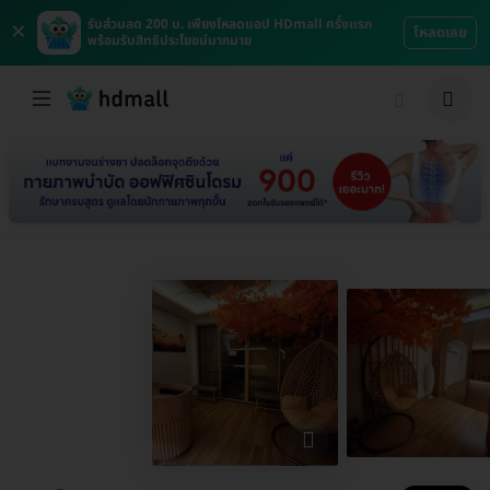
×
รับส่วนลด 200 บ. เพียงโหลดแอป HDmall ครั้งแรก
โหลดเลย
พร้อมรับสิทธิประโยชน์มากมาย