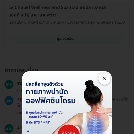
Le Chapel Wellness and Spa (เลอ ชาเปล เวลเนส
แอนด์ สปา) สาขาลาดพร้าว
เลขที่ 284 ซ. ลาดพร้าว71 ถ.นาคนิวาส แขวงลาดพร้าว กรุงเทพมหานคร 10230
ดูรายละเอียด
คำถามพบบ่อย
×
การนวดไทยใช้เวลานานแค่ไหน?
ถาม
01 มิ.ย. 2024
การนวดไทย 120 นาทีจะใช้เวลาโดยรวมประมาณ 2 ชั่วโมง รวมถึง
ตอบ
ขั้นตอนเตรียมตัวและการนวด.
ตอบโดยทีมงาน HD
นวดไทยมีผลดีต่อสุขภาพอย่างไร?
ถาม