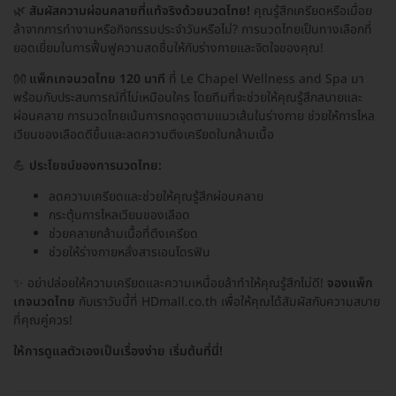
🌿
สัมผัสความผ่อนคลายที่แท้จริงด้วยนวดไทย!
คุณรู้สึกเครียดหรือเมื่อย
ล้าจากการทำงานหรือกิจกรรมประจำวันหรือไม่? การนวดไทยเป็นทางเลือกที่
ยอดเยี่ยมในการฟื้นฟูความสดชื่นให้กับร่างกายและจิตใจของคุณ!
👐
แพ็กเกจนวดไทย 120 นาที
ที่ Le Chapel Wellness and Spa มา
พร้อมกับประสบการณ์ที่ไม่เหมือนใคร โดยทีมที่จะช่วยให้คุณรู้สึกสบายและ
ผ่อนคลาย การนวดไทยเน้นการกดจุดตามแนวเส้นในร่างกาย ช่วยให้การไหล
เวียนของเลือดดีขึ้นและลดความตึงเครียดในกล้ามเนื้อ
💪
ประโยชน์ของการนวดไทย:
ลดความเครียดและช่วยให้คุณรู้สึกผ่อนคลาย
กระตุ้นการไหลเวียนของเลือด
ช่วยคลายกล้ามเนื้อที่ตึงเครียด
ช่วยให้ร่างกายหลั่งสารเอนโดรฟิน
✨ อย่าปล่อยให้ความเครียดและความเหนื่อยล้าทำให้คุณรู้สึกไม่ดี!
จองแพ็ก
เกจนวดไทย
กับเราวันนี้ที่ HDmall.co.th เพื่อให้คุณได้สัมผัสกับความสบาย
ที่คุณคู่ควร!
ให้การดูแลตัวเองเป็นเรื่องง่าย เริ่มต้นที่นี่!