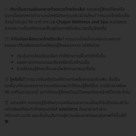
✨
เติมเต็มความผ่อนคลายด้วยนวดไทยรีดเส้น!
คุณเคยรู้สึกเครียดหรือ
ปวดเมื่อยจากการทำงานหนักหรือกิจกรรมประจำวันไหม? การนวดไทยรีดเส้น
ด้วยน้ำมันอุ่น 90 นาที จาก
Le Chapel Wellness and Spa
จะช่วยคุณ
คลายความตึงเครียดและฟื้นฟูร่างกายให้กลับมาสดชื่นอีกครั้ง!
🧘‍♀️
ทำไมต้องเลือกนวดไทยรีดเส้น?
การนวดด้วยน้ำมันหอมระเหยจาก
ธรรมชาติไม่เพียงแต่ช่วยให้คุณรู้สึกผ่อนคลาย แต่ยังช่วย:
กระตุ้นการไหลเวียนเลือด ทำให้ร่างกายฟื้นตัวได้เร็วขึ้น
บรรเทาอาการปวดและตึงเครียดในกล้ามเนื้อ
ช่วยให้คุณรู้สึกสดชื่นและมีพลังงานตลอดทั้งวัน
💡
รู้หรือไม่?
การนวดไทยยังช่วยให้ร่างกายหลั่งสารเอนโดรฟิน ซึ่งเป็น
ฮอร์โมนที่ช่วยบรรเทาความเครียดและทำให้คุณรู้สึกดีขึ้น! การใช้เวลาเพียง
90 นาทีในการนวดนี้ จะทำให้คุณรู้สึกเหมือนมีวันหยุดในระหว่างชีวิตประจำวัน
⏰ อย่ารอช้า! หากคุณรู้สึกถึงความเครียดและความเมื่อยล้าในชีวิตประจำวัน
อย่าปล่อยให้มันทำร้ายคุณต่อไป!
จองบริการ
กับเราง่ายๆ ผ่าน
HDmall.co.th และเริ่มต้นเส้นทางสู่ความผ่อนคลายและสุขภาพที่ดีขึ้นได้!
💖