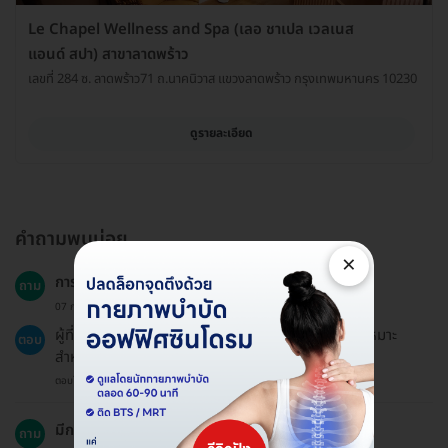
Le Chapel Wellness and Spa (เลอ ชาเปล เวลเนส
แอนด์ สปา) สาขาลาดพร้าว
เลขที่ 284 ซ. ลาดพร้าว71 ถ.นาคนิวาส แขวงลาดพร้าว กรุงเทพมหานคร 10230
ดูรายละเอียด
คำถามพบบ่อย
×
การนวดไทยรีดเส้นเหมาะกับใครบ้าง?
ถาม
07 ก.ย. 2023
ผู้ที่ต้องการการผ่อนคลายและบรรเทาอาการปวดเมื่อยเหมาะ
ตอบ
สำหรับการนวดไทยรีดเส้น.
ตอบโดยทีมงาน HD
มีการออกใบเสร็จสำหรับการจ่ายเงินหรือไม่?
ถาม