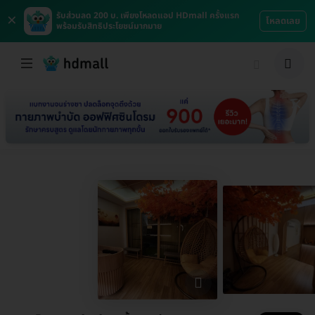
×
รับส่วนลด 200 บ. เพียงโหลดแอป HDmall ครั้งแรก
โหลดเลย
พร้อมรับสิทธิประโยชน์มากมาย