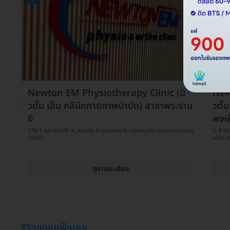
Newton EM Physiotherapy Clinic (นิ
New
วตั้น เอ็ม คลินิกกายภาพบำบัด) สาขาพระราม
วตั้
6
พงษ
118/1 อาคารทิปโก้ ถ. พระราม 6 แขวงพญาไท เขตพญาไท กรุงเทพมหานคร
6, 8 ห้
10400
เหนือ 
ดูรายละเอียด
รีวิวของแพ็กเกจ