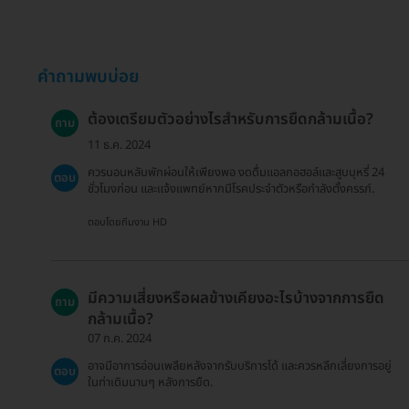
คำถามพบบ่อย
ต้องเตรียมตัวอย่างไรสำหรับการยืดกล้ามเนื้อ?
ถาม
11 ธ.ค. 2024
ควรนอนหลับพักผ่อนให้เพียงพอ งดดื่มแอลกอฮอล์และสูบบุหรี่ 24
ตอบ
ชั่วโมงก่อน และแจ้งแพทย์หากมีโรคประจำตัวหรือกำลังตั้งครรภ์.
ตอบโดยทีมงาน HD
มีความเสี่ยงหรือผลข้างเคียงอะไรบ้างจากการยืด
ถาม
กล้ามเนื้อ?
07 ก.ค. 2024
อาจมีอาการอ่อนเพลียหลังจากรับบริการได้ และควรหลีกเลี่ยงการอยู่
ตอบ
ในท่าเดิมนานๆ หลังการยืด.