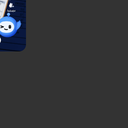
siotherapy Clinic (นิ
Newton EM Physiotherapy
ิกกายภาพบำบัด) สาขา
วตั้น เอ็ม คลินิกกายภาพบำ
ภิเษก
มพันธ์ 1 ซ. ลาดพร้าว 3 แขวงจอมพล เขตจตุจักร
184-185 ชั้น 1 (โซนสระว่ายน้ำ) โครงการ เค เอ็น
บางคูเวียง อ. บางกรวย จ. นนทบุรี 11130
ดูรายละเอียด
ดูรายละเอียด