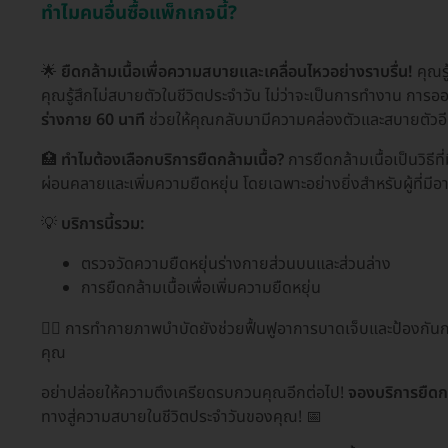
ทำไมคนอื่นซื้อแพ็กเกจนี้?
🌟
ยืดกล้ามเนื้อเพื่อความสบายและเคลื่อนไหวอย่างราบรื่น!
คุณรู
คุณรู้สึกไม่สบายตัวในชีวิตประจำวัน ไม่ว่าจะเป็นการทำงาน การ
ร่างกาย 60 นาที
ช่วยให้คุณกลับมามีความคล่องตัวและสบายตัวอีก
🏥
ทำไมต้องเลือกบริการยืดกล้ามเนื้อ?
การยืดกล้ามเนื้อเป็นวิธี
ผ่อนคลายและเพิ่มความยืดหยุ่น โดยเฉพาะอย่างยิ่งสำหรับผู้ที่มีอ
💡
บริการนี้รวม:
ตรวจวัดความยืดหยุ่นร่างกายส่วนบนและส่วนล่าง
การยืดกล้ามเนื้อเพื่อเพิ่มความยืดหยุ่น
👩‍⚕️ การทำกายภาพบำบัดยังช่วยฟื้นฟูอาการบาดเจ็บและป้องกันก
คุณ
อย่าปล่อยให้ความตึงเครียดรบกวนคุณอีกต่อไป!
จองบริการยืดกล
ทางสู่ความสบายในชีวิตประจำวันของคุณ! 📅