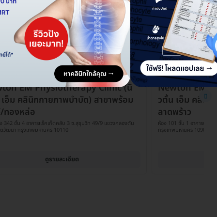
ton EM Physiotherapy Clinic (นิ
Newton EM Phy
น เอ็ม คลินิกกายภาพบำบัด) สาขาพร้อม
วตั้น เอ็ม คลิน
์/ทองหล่อ
ลาดพร้าว
อง 342 ชั้น 4 อาคารแร็คเก็ตคลับ 3 ซ.สุขุมวิท 49/9 แขวงคลองตัน
ห้อง 101 ชั้น 1 อาคารพร้อ
เขตวัฒนา กรุงเทพมหานคร 10110
กรุงเทพมหานคร 10900
ดูรายละเอียด