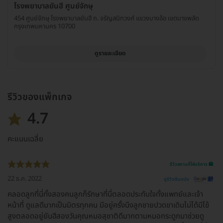
โรงพยาบาลยันฮี ศูนย์จักษุ
454 ศูนย์จักษุ โรงพยาบาลยันฮี ถ. จรัญสนิทวงศ์ แขวงบางอ้อ เขตบางพลัด
กรุงเทพมหานคร 10700
ดูรายละเอียด
รีวิวของแพ็กเกจ
4.7
คะแนนเฉลี่ย
รีวิวสถานที่ให้บริการ 🏥
22 ธ.ค. 2022
ดูรีวิวต้นฉบับ
คลอดลูกที่นี่ทั้งสองคนลูกก็รักษาที่นี่ตลอดประทับใจทั้งแพทย์และเจ้า
หน้าที่ ดูแลดีมากเป็นมิตรทุกคน มีอยู่ครั้งนึงลูกชายปวดขาเดินไม่ได้มีไข้
สูงตลอดอยู่ยันฮีสองวันคุณหมอสุชาติดีมากตามหมอกระดูกมาช่วยดู