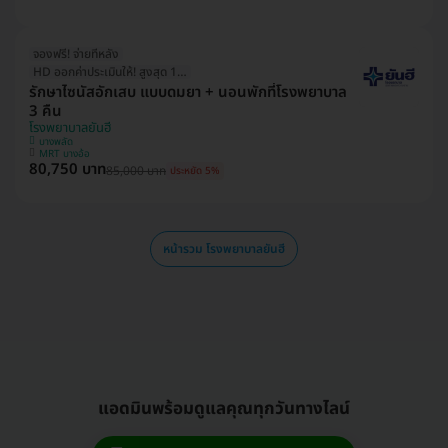
จองฟรี! จ่ายทีหลัง
HD ออกค่าประเมินให้! สูงสุด 1500 บ.
รักษาไซนัสอักเสบ แบบดมยา + นอนพักที่โรงพยาบาล
3 คืน
โรงพยาบาลยันฮี
บางพลัด
MRT บางอ้อ
80,750 บาท
85,000 บาท
ประหยัด 5%
หน้ารวม โรงพยาบาลยันฮี
แอดมินพร้อมดูแลคุณทุกวันทางไลน์