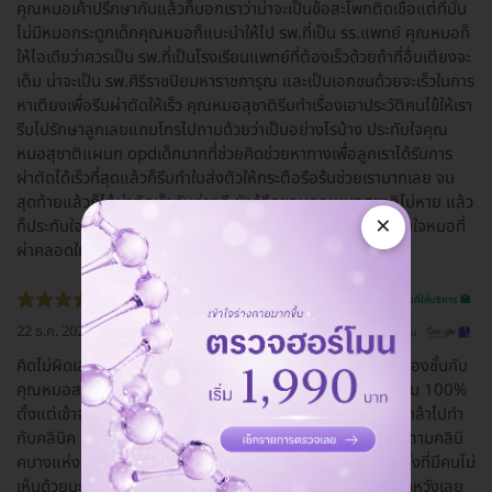
คุณหมอเค้าปรึกษากันแล้วก็บอกเราว่าน่าจะเป็นข้อสะโพกติดเชื้อแต่ที่นั่น
ไม่มีหมอกระดูกเด็กคุณหมอก็แนะนำให้ไป รพ.ที่เป็น รร.แพทย์ คุณหมอก็
ให้ไอเดียว่าควรเป็น รพ.ที่เป็นโรงเรียนแพทย์ที่ต้องเร็วด้วยถ้าที่อื่นเตียงจะ
เต็ม น่าจะเป็น รพ.ศิริราชปิยมหาราชการุณ และเป็นเอกชนด้วยจะเร็วในการ
หาเตียงเพื่อรีบผ่าตัดให้เร็ว คุณหมอสุชาติรีบทำเรื่องเอาประวัติคนไข้ให้เรา
รีบไปรักษาลูกเลยแถมโทรไปถามด้วยว่าเป็นอย่างไรบ้าง ประทับใจคุณ
หมอสุชาติแผนก opdเด็กมากที่ช่วยคิดช่วยหาทางเพื่อลูกเราได้รับการ
ผ่าตัดได้เร็วที่สุดแล้วก็รีบทำใบส่งตัวให้กระตือรือร้นช่วยเรามากเลย จน
สุดท้ายแล้วก็ได้ผ่าตัดเร็วทันท่วงที ยังรู้สึกขอบคุณหมอสุชาติไม่หาย แล้ว
×
ก็ประทับใจหมออีกหลายท่านบางท่านก็ไปทำงานที่อื่นแล้วประทับใจหมอที่
ผ่าคลอดให้ด้วยแต่ท่านออกไปแล้ว
รีวิวสถานที่ให้บริการ 🏥
22 ธ.ค. 2022
ดูรีวิวต้นฉบับ
คิดไม่ผิดเลย ที่ศัลยกรรมที่นี่ เรามีโรคประจำตัว ตัดสินใจทำตาสองชั้นกับ
คุณหมอสานิจ รอนานหน่อยตอนรอผ่าตัด แต่ดูแลดีจริง ดีเยี่ยม 100%
ตั้งแต่เข้าจนออก ไม่มีเหวี่ยง วีนใส่เลย คุณภาพดีเยี่ยม ( เราไม่กล้าไปทำ
กับคลินิค เราไว้ใจที่นี่ เพราะแพทย์จบศัลยกรรมโดยตรง แพทย์ตามคลินิ
คบางแห่งที่มีคนแนะนำให้เราทำ จบทั่วไป เราจึงตัดสินใจทำที่นี่ ทั้งที่มีคนไม่
เห็นด้วยนะ แต่เราเชื่อใจยันฮีค่ะ ) ชอบมากๆ คิดไม่ผิด และไม่ผิดหวังเลย