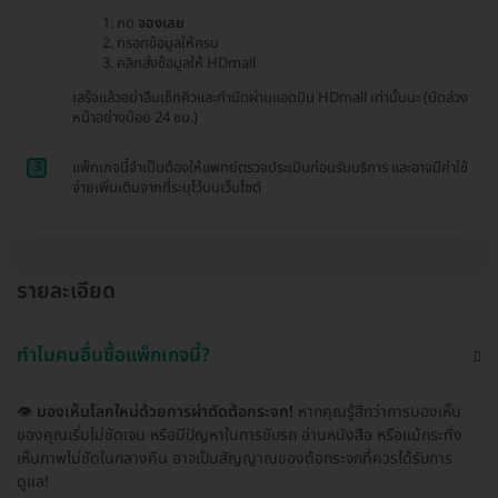
กด
จองเลย
กรอกข้อมูลให้ครบ
คลิกส่งข้อมูลให้ HDmall
เสร็จแล้วอย่าลืมเช็กคิวและทำนัดผ่านแอดมิน HDmall เท่านั้นนะ (นัดล่วง
หน้าอย่างน้อย 24 ชม.)
3
แพ็กเกจนี้จำเป็นต้องให้แพทย์ตรวจประเมินก่อนรับบริการ และอาจมีค่าใช้
จ่ายเพิ่มเติมจากที่ระบุไว้บนเว็บไซต์
รายละเอียด
ทำไมคนอื่นซื้อแพ็กเกจนี้?
👁️
มองเห็นโลกใหม่ด้วยการผ่าตัดต้อกระจก!
หากคุณรู้สึกว่าการมองเห็น
ของคุณเริ่มไม่ชัดเจน หรือมีปัญหาในการขับรถ อ่านหนังสือ หรือแม้กระทั่ง
เห็นภาพไม่ชัดในกลางคืน อาจเป็นสัญญาณของต้อกระจกที่ควรได้รับการ
ดูแล!