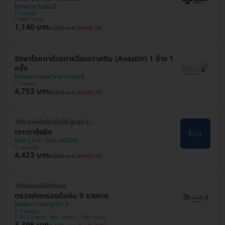
โรงพยาบาลยันฮี
บางพลัด
MRT บางอ้อ
1,140 บาท
1,200 บาท
ประหยัด 5%
รักษาโรคตาด้วยการฉีดเอวาสติน (Avastin) 1 ข้าง 1
ครั้ง
โรงพยาบาลสหวิทยาการมะลิ
บางบอน
4,753 บาท
4,900 บาท
ประหยัด 3%
HD ออกค่าประเมินให้! สูงสุด 500 บ.
เจาะตากุ้งยิง
Koa Clinic (โคอา คลินิก)
คลองเตย
4,423 บาท
4,800 บาท
ประหยัด 8%
ซื้อผ่านเเอปมีส่วนลด
ตรวจคัดกรองต้อหิน 9 รายการ
โรงพยาบาลพญาไท 3
ภาษีเจริญ
BTS บางหว้า , MRT บางหว้า , MRT บางไผ่