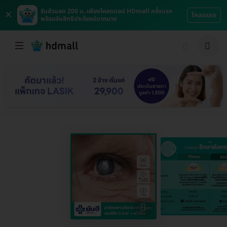
×
รับส่วนลด 200 บ. เพียงโหลดแอป HDmall ครั้งแรก
โหลดเลย
พร้อมรับสิทธิประโยชน์มากมาย