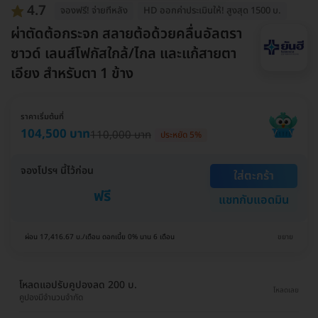
4.7
จองฟรี! จ่ายทีหลัง
HD ออกค่าประเมินให้! สูงสุด 1500 บ.
ผ่าตัดต้อกระจก สลายต้อด้วยคลื่นอัลตรา
ซาวด์ เลนส์โฟกัสใกล้/ไกล และแก้สายตา
เอียง สำหรับตา 1 ข้าง
ราคาเริ่มต้นที่
104,500 บาท
110,000 บาท
ประหยัด 5%
จองโปรฯ นี้ไว้ก่อน
ใส่ตะกร้า
ฟรี
แชทกับแอดมิน
ผ่อน 17,416.67 บ./เดือน ดอกเบี้ย 0% นาน 6 เดือน
ขยาย
โหลดแอปรับคูปองลด 200 บ.
โหลดเลย
คูปองมีจำนวนจำกัด