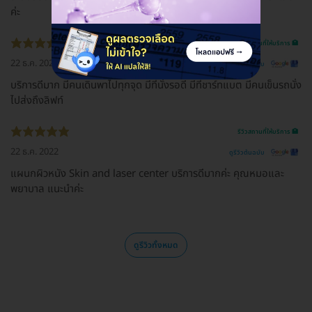
ค่ะ
รีวิวสถานที่ให้บริการ 🏥
22 ธ.ค. 2022
ดูรีวิวต้นฉบับ
บริการดีมาก มีคนเดินพาไปทุกจุด มีที่นั่งรอดี มีที่ชาร์ทแบต มีคนเข็นรถนั่ง
ไปส่งถึงลิฟท์
รีวิวสถานที่ให้บริการ 🏥
22 ธ.ค. 2022
ดูรีวิวต้นฉบับ
แผนกผิวหนัง Skin and laser center บริการดีมากค่ะ คุณหมอและ
พยาบาล แนะนำค่ะ
ดูรีวิวทั้งหมด