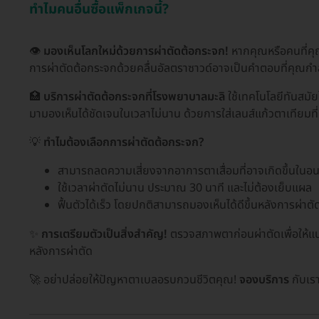
ทำไมคนอื่นซื้อแพ็กเกจนี้?
👁️
มองเห็นโลกใหม่ด้วยการผ่าตัดต้อกระจก!
หากคุณหรือคนที่คุ
การผ่าตัดต้อกระจกด้วยคลื่นอัลตราซาวด์อาจเป็นคำตอบที่คุณกำ
🏥
บริการผ่าตัดต้อกระจกที่โรงพยาบาลมะลิ
ใช้เทคโนโลยีทันสมัย
มามองเห็นได้ชัดเจนในเวลาไม่นาน ด้วยการใส่เลนส์แก้วตาเทียมท
💡
ทำไมต้องเลือกการผ่าตัดต้อกระจก?
สามารถลดความเสี่ยงจากอาการตาเสื่อมที่อาจเกิดขึ้นในอ
ใช้เวลาผ่าตัดไม่นาน ประมาณ 30 นาที และไม่ต้องเย็บแผล
ฟื้นตัวได้เร็ว โดยปกติสามารถมองเห็นได้ดีขึ้นหลังการผ่าตั
✨
การเตรียมตัวเป็นสิ่งสำคัญ!
ตรวจสภาพตาก่อนผ่าตัดเพื่อให้แน
หลังการผ่าตัด
🚀 อย่าปล่อยให้ปัญหาตาเบลอรบกวนชีวิตคุณ!
จองบริการ
กับเรา