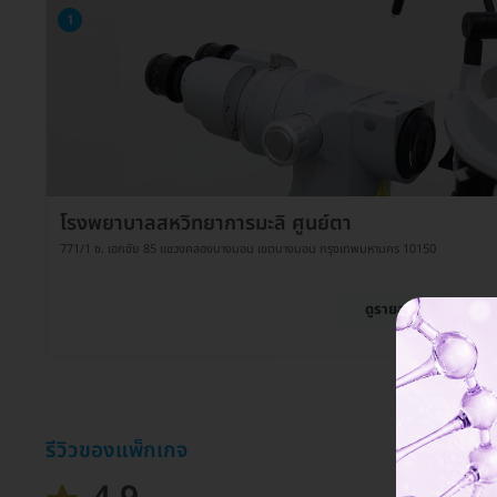
1
โรงพยาบาลสหวิทยาการมะลิ ศูนย์ตา
771/1 ซ. เอกชัย 85 แขวงคลองบางบอน เขตบางบอน กรุงเทพมหานคร 10150
ดูรายละเอียด
รีวิวของแพ็กเกจ