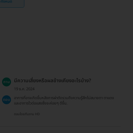
ิวทั้งหมด
มีความเสี่ยงหรือผลข้างเคียงอะไรบ้าง?
ถาม
19 ธ.ค. 2024
อาการที่อาจเกิดขึ้นหลังการผ่าตัดรวมถึงความรู้สึกไม่สบายตา ตาแดง
ตอบ
และอาการไวต่อแสงซึ่งจะค่อยๆ ดีขึ้น.
ตอบโดยทีมงาน HD