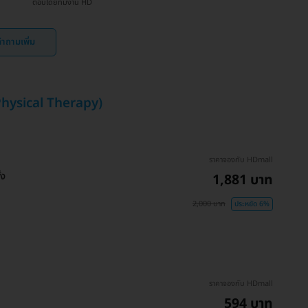
ตอบโดยทีมงาน HD
ำถามเพิ่ม
Physical Therapy)
ราคาจองกับ HDmall
้ง
1,881 บาท
2,000 บาท
ประหยัด 6%
ราคาจองกับ HDmall
594 บาท