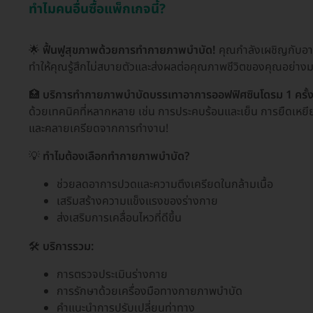
ทำไมคนอื่นซื้อแพ็กเกจนี้?
🌟
ฟื้นฟูสุขภาพด้วยการทำกายภาพบำบัด!
คุณกำลังเผชิญกับอา
ทำให้คุณรู้สึกไม่สบายตัวและส่งผลต่อคุณภาพชีวิตของคุณอย่างมา
🏥
บริการทำกายภาพบำบัดบรรเทาอาการออฟฟิศซินโดรม 1 ครั้
ด้วยเทคนิคที่หลากหลาย เช่น การประคบร้อนและเย็น การยืดเหยีย
และคลายเครียดจากการทำงาน!
💡
ทำไมต้องเลือกทำกายภาพบำบัด?
ช่วยลดอาการปวดและความตึงเครียดในกล้ามเนื้อ
เสริมสร้างความแข็งแรงของร่างกาย
ส่งเสริมการเคลื่อนไหวที่ดีขึ้น
🛠️
บริการรวม:
การตรวจประเมินร่างกาย
การรักษาด้วยเครื่องมือทางกายภาพบำบัด
คำแนะนำการปรับเปลี่ยนท่าทาง