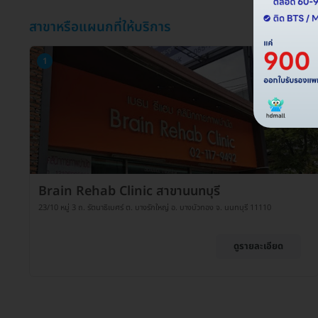
สาขาหรือแผนกที่ให้บริการ
1
Brain Rehab Clinic สาขานนทบุรี
23/10 หมู่ 3 ถ. รัตนาธิเบศร์ ต. บางรักใหญ่ อ. บางบัวทอง จ. นนทบุรี 11110
ดูรายละเอียด