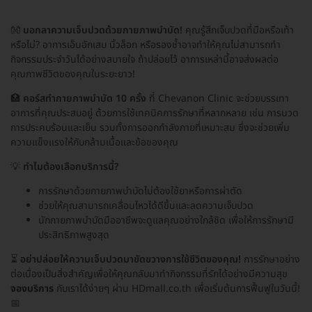
👐
บอกลาความเจ็บปวดด้วยกายภาพบำบัด!
คุณรู้สึกเจ็บปวดที่มือหรือเท้า
หรือไม่? อาการเอ็นอักเสบ นิ้วล็อก หรือรองช้ำอาจทำให้คุณไม่สามารถทำ
กิจกรรมประจำวันได้อย่างสบายใจ ถ้าปล่อยไว้ อาการเหล่านี้อาจส่งผลต่อ
คุณภาพชีวิตของคุณในระยะยาว!
🏥
คอร์สทำกายภาพบำบัด 10 ครั้ง
ที่ Chevanon Clinic จะช่วยบรรเทา
อาการที่คุณประสบอยู่ ด้วยการใช้เทคนิคการรักษาที่หลากหลาย เช่น การนวด
การประคบร้อนและเย็น รวมทั้งการออกกำลังกายที่เหมาะสม ซึ่งจะช่วยเพิ่ม
ความแข็งแรงให้กับกล้ามเนื้อและข้อของคุณ
💡
ทำไมต้องเลือกบริการนี้?
การรักษาด้วยกายภาพบำบัดไม่ต้องใช้ยาหรือการผ่าตัด
ช่วยให้คุณสามารถเคลื่อนไหวได้ดีขึ้นและลดความเจ็บปวด
นักกายภาพบำบัดมืออาชีพจะดูแลคุณอย่างใกล้ชิด เพื่อให้การรักษามี
ประสิทธิภาพสูงสุด
⏳
อย่าปล่อยให้ความเจ็บปวดมาขัดขวางการใช้ชีวิตของคุณ!
การรักษาอย่าง
ต่อเนื่องเป็นสิ่งสำคัญเพื่อให้คุณกลับมาทำกิจกรรมที่รักได้อย่างมีความสุข
จองบริการ
กับเราได้ง่ายๆ ผ่าน HDmall.co.th เพื่อเริ่มต้นการฟื้นฟูในวันนี้!
📅