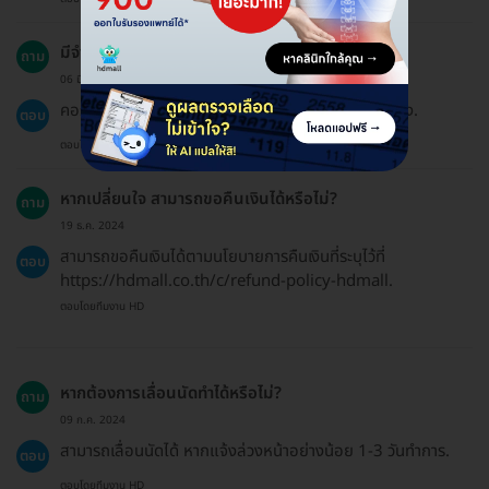
มีจำนวนการนัดหมายเท่าไรสำหรับคอร์สนี้?
ถาม
06 มิ.ย. 2024
คอร์สนี้ประกอบด้วยการทำกายภาพบำบัดจำนวน 10 ครั้ง.
ตอบ
ตอบโดยทีมงาน HD
หากเปลี่ยนใจ สามารถขอคืนเงินได้หรือไม่?
ถาม
19 ธ.ค. 2024
สามารถขอคืนเงินได้ตามนโยบายการคืนเงินที่ระบุไว้ที่
ตอบ
https://hdmall.co.th/c/refund-policy-hdmall.
ตอบโดยทีมงาน HD
หากต้องการเลื่อนนัดทำได้หรือไม่?
ถาม
09 ก.ค. 2024
สามารถเลื่อนนัดได้ หากแจ้งล่วงหน้าอย่างน้อย 1-3 วันทำการ.
ตอบ
ตอบโดยทีมงาน HD