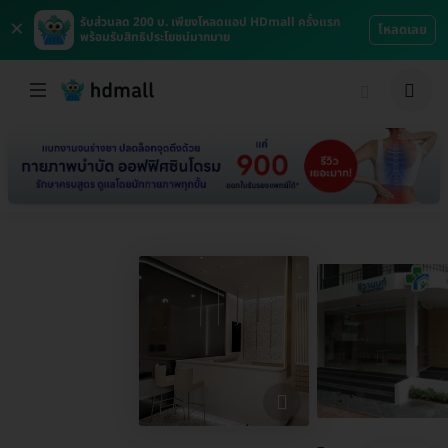
×
รับส่วนลด 200 บ. เพียงโหลดแอป HDmall ครั้งแรก
โหลดเลย
พร้อมรับสิทธิประโยชน์มากมาย