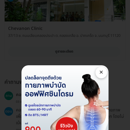
Chevanon Clinic
37/13 ซ. ถนนเลียบคลองประปา ต. คลองเกลือ อ. ปากเกร็ด จ. นนทบุรี 11120
ดูรายละเอียด
×
คำถามพบบ่อย
คอร์สทำกายภาพบำบัดคืออะไร?
ถาม
03 ธ.ค. 2024
คอร์สทำกายภาพบำบัดเป็นการรักษาด้วยเครื่องมือทางกายภาพ
ตอบ
เพื่อฟื้นฟูผู้ป่วยที่มีอาการเกี่ยวกับกล้ามเนื้อ ข้อ และกระดูก โดยไม่
เน้นการใช้ยาและการผ่าตัด.
ตอบโดยทีมงาน HD