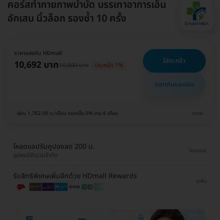
คอร์สทำกายภาพบำบัด บรรเทาอาการเอ็น
อักเสบ นิ้วล็อก รองช้ำ 10 ครั้ง
ราคาจองกับ HDmall
ใส่ตะกร้า
10,692 บาท
10,800 บาท
ประหยัด 1%
แชทกับแอดมิน
ผ่อน 1,782.00 บ./เดือน ดอกเบี้ย 0% นาน 6 เดือน
ขยาย
โหลดแอปรับคูปองลด 200 บ.
โหลดเลย
คูปองมีจำนวนจำกัด
รับสิทธิพิเศษเพิ่มอีกด้วย HDmall Rewards
ดูเพิ่ม