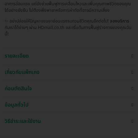
อาการอ่อนแรง แต่ยังช่วยฟื้นฟูการเคลื่อนไหวและเพิ่มคุณภาพชีวิตของคุณ
ได้อย่างยั่งยืน ไม่ต้องพึ่งพายาหรือการผ่าตัดที่อาจมีความเสี่ยง
✨ อย่าปล่อยให้ปัญหาแขนขาอ่อนแรงรบกวนชีวิตคุณอีกต่อไป!
จองบริการ
กับเราได้ง่ายๆ ผ่าน HDmall.co.th และเริ่มต้นการฟื้นฟูร่างกายของคุณวัน
นี้!
รายละเอียด
เกี่ยวกับแพ็กเกจ
ก่อนตัดสินใจ
ข้อมูลทั่วไป
วิธีชำระและใช้งาน