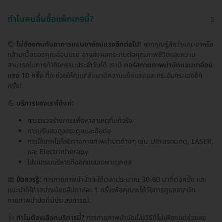
ทำไมคนอื่นซื้อแพ็กเกจนี้?
🤕
ไม่ต้องทนกับอาการแขนขาอ่อนแรงอีกต่อไป!
หากคุณรู้สึกว่าแขนขาหรือ
กล้ามเนื้อของคุณอ่อนแรง อาจส่งผลกระทบต่อคุณภาพชีวิตและความ
สามารถในการทำกิจกรรมประจำวันได้ เรามี
คอร์สกายภาพบำบัดแขนขาอ่อน
แรง 10 ครั้ง
ที่จะช่วยให้คุณกลับมามีความแข็งแรงและกระฉับกระเฉงอีก
ครั้ง!
💪
บริการของเราได้แก่:
การตรวจร่างกายเพื่อหาสาเหตุที่แท้จริง
การปรับสมดุลกระดูกและข้อต่อ
การใช้เทคโนโลยีทางกายภาพบำบัดต่างๆ เช่น Ultrasound, LASER,
และ Electrotherapy
โปรแกรมบริหารที่ออกแบบเฉพาะบุคคล
📅
ข้อควรรู้:
การกายภาพบำบัดจะใช้เวลาประมาณ 30-60 นาทีต่อครั้ง และ
แนะนำให้ทำอย่างน้อยสัปดาห์ละ 1 ครั้งเพื่อคุณจะได้รับการดูแลจากนัก
กายภาพบำบัดที่มีประสบการณ์.
🩺
ทำไมต้องเลือกบริการนี้?
การกายภาพบำบัดเป็นวิธีที่ไม่เพียงแต่ช่วยลด