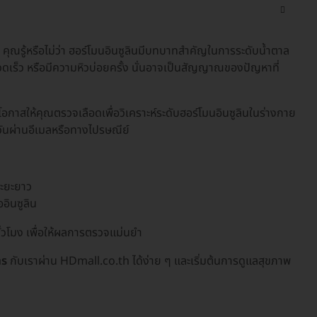
คุณรู้หรือไม่ว่า ฮอร์โมนอินซูลินมีบทบาทสำคัญในการระดับน้ำตาล
ดเร็ว หรือมีความหิวบ่อยครั้ง นั่นอาจเป็นสัญญาณของปัญหาที่
กาสให้คุณตรวจเลือดเพื่อวิเคราะห์ระดับฮอร์โมนอินซูลินในร่างกาย
ันผ่านอีเมลหรือทางไปรษณีย์
ระยะยาว
อินซูลิน
่วโมง เพื่อให้ผลการตรวจแม่นยำ
าร
กับเราผ่าน HDmall.co.th ได้ง่าย ๆ และเริ่มต้นการดูแลสุขภาพ