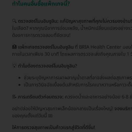
ทำไมคนอื่นซื้อแพ็กเกจนี้?
🔍
ตรวจฮอร์โมนอินซูลิน: แก้ปัญหาสุขภาพที่คุณไม่ควรมองข้าม!
ในเลือด? หากคุณมีอาการอ่อนเพลีย, น้ำหนักเปลี่ยนแปลงอย่างรว
ต้องการการตรวจสอบที่ชัดเจน!
🏥
แพ็กเกจตรวจฮอร์โมนอินซูลิน
ที่ BRIA Health Center มอบโอ
ภายในเวลาเพียง 30 นาที โดยผลการตรวจจะส่งถึงคุณภายใน 1 ว
💡
ทำไมต้องตรวจฮอร์โมนอินซูลิน?
ช่วยระบุปัญหาการเผาผลาญน้ำตาลที่อาจส่งผลต่อสุขภาพ
เป็นการวินิจฉัยเบื้องต้นสำหรับการโรคเบาหวานหรือภาวะดื้อ
📝
การเตรียมตัวก่อนตรวจ:
ควรงดน้ำและอาหารอย่างน้อย 6-8 ชั
อย่าปล่อยให้ปัญหาสุขภาพเล็กน้อยกลายเป็นเรื่องใหญ่!
จองบริก
ของคุณตั้งแต่วันนี้ 📅
ให้การตรวจสุขภาพเป็นก้าวแรกสู่ชีวิตที่ดีขึ้น!