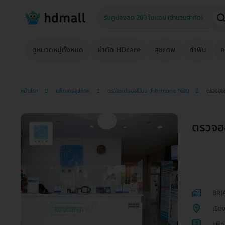
ดูหมวดหมู่ทั้งหมด
ผ่าตัด HDcare
สุขภาพ
ทำฟัน
ค
หน้าแรก
แพ็กเกจสุขภาพ
ตรวจระดับฮอร์โมน (Hormone Test)
ตรวจฮอร์
ตรวจฮอ
BRI
เชีย
1
แพ็ก