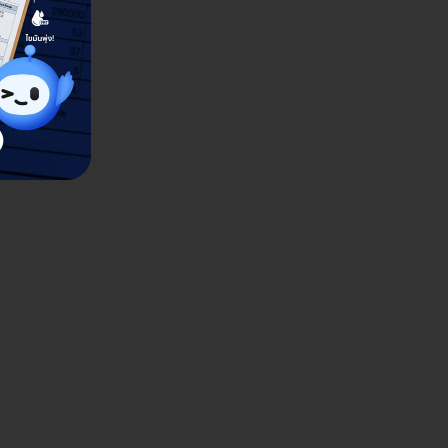
ยก ต. บึงยี่โถ อ. ธัญบุรี จ. ปทุมธานี 12130
ดูรายละเอียด