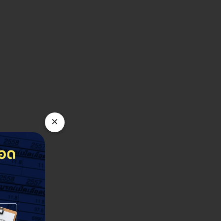
×
nter สาขาบึงยี่โถ
พทย์เทศบาลบึงยี่โถ (เฟส 2) หมู่ 4 ซ. รังสิต-