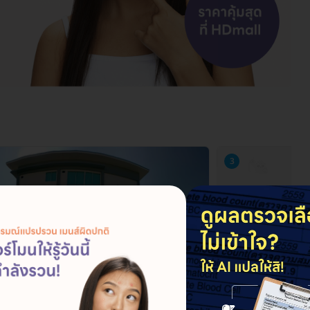
3
A Health Center สาขาเชียงใหม่
BRIA Health Ce
ุบาล 4 ถ. อนุบาล ต. ช้างเผือก อ. เมือง จ. เชียงใหม่ 50300
999/2 ชั้น 3 อาคารศูนย์การแ