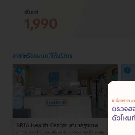
สาขาหรือแผนกที่ให้บริการ
1
2
BRIA Health Center สาขากรุงเทพ
BRI
6 110 ถ. ลาดพร้าว แขวงพลับพลา เขตวังทองหลาง กรุงเทพมหานคร
9 ซ. อน