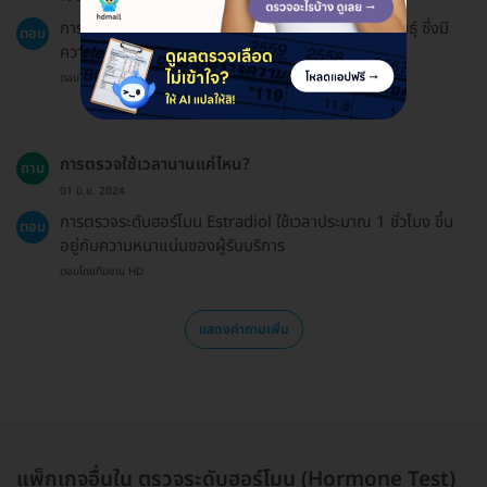
การตรวจ Estradiol จะช่วยให้ทราบถึงสุขภาพการสืบพันธุ์ ซึ่งมี
ตอบ
ความสำคัญต่อการตั้งครรภ์
ตอบโดยทีมงาน HD
การตรวจใช้เวลานานแค่ไหน?
ถาม
01 มิ.ย. 2024
การตรวจระดับฮอร์โมน Estradiol ใช้เวลาประมาณ 1 ชั่วโมง ขึ้น
ตอบ
อยู่กับความหนาแน่นของผู้รับบริการ
ตอบโดยทีมงาน HD
แสดงคำถามเพิ่ม
แพ็กเกจอื่นใน ตรวจระดับฮอร์โมน (Hormone Test)