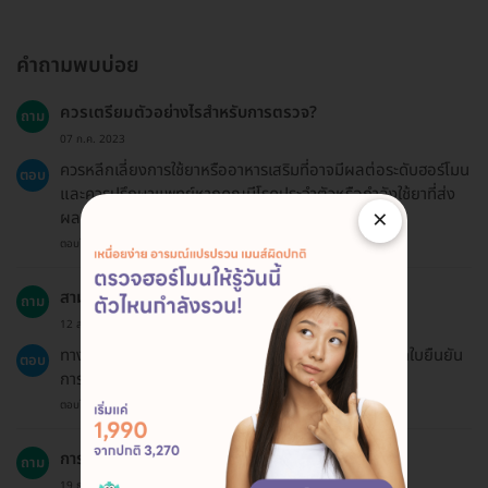
คำถามพบบ่อย
ควรเตรียมตัวอย่างไรสำหรับการตรวจ?
ถาม
07 ก.ค. 2023
ควรหลีกเลี่ยงการใช้ยาหรืออาหารเสริมที่อาจมีผลต่อระดับฮอร์โมน
ตอบ
และควรปรึกษาแพทย์หากคุณมีโรคประจำตัวหรือกำลังใช้ยาที่ส่ง
×
ผลต่อฮอร์โมน
ตอบโดยทีมงาน HD
สามารถออกใบเสร็จได้หรือไม่?
ถาม
12 ส.ค. 2023
ทาง HDmall ไม่สามารถออกใบเสร็จได้ แต่สามารถออกใบยืนยัน
ตอบ
การชำระเงินได้
ตอบโดยทีมงาน HD
การตรวจ Estradiol มีผลต่อการตั้งครรภ์หรือไม่?
ถาม
19 ธ.ค. 2024