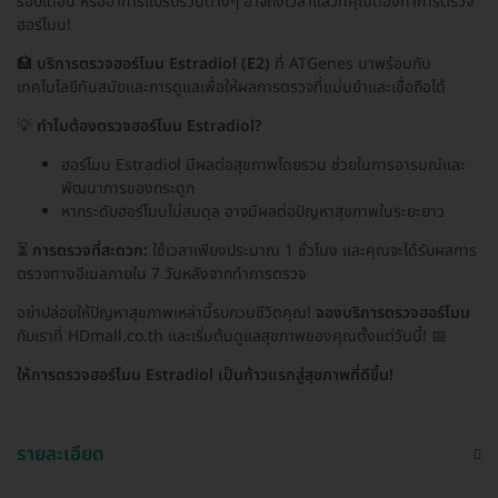
รอบเดือน หรืออาการแปรปรวนต่างๆ อาจถึงเวลาแล้วที่คุณต้องทำการตรวจ
ฮอร์โมน!
🏥
บริการตรวจฮอร์โมน Estradiol (E2)
ที่ ATGenes มาพร้อมกับ
เทคโนโลยีทันสมัยและการดูแลเพื่อให้ผลการตรวจที่แม่นยำและเชื่อถือได้
💡
ทำไมต้องตรวจฮอร์โมน Estradiol?
ฮอร์โมน Estradiol มีผลต่อสุขภาพโดยรวม ช่วยในการอารมณ์และ
พัฒนาการของกระดูก
หากระดับฮอร์โมนไม่สมดุล อาจมีผลต่อปัญหาสุขภาพในระยะยาว
⏳
การตรวจที่สะดวก:
ใช้เวลาเพียงประมาณ 1 ชั่วโมง และคุณจะได้รับผลการ
ตรวจทางอีเมลภายใน 7 วันหลังจากทำการตรวจ
อย่าปล่อยให้ปัญหาสุขภาพเหล่านี้รบกวนชีวิตคุณ!
จองบริการตรวจฮอร์โมน
กับเราที่ HDmall.co.th และเริ่มต้นดูแลสุขภาพของคุณตั้งแต่วันนี้! 📅
ให้การตรวจฮอร์โมน Estradiol เป็นก้าวแรกสู่สุขภาพที่ดีขึ้น!
รายละเอียด