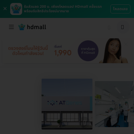
×
รับส่วนลด 200 บ. เพียงโหลดแอป HDmall ครั้งแรก
โหลดเลย
พร้อมรับสิทธิประโยชน์มากมาย