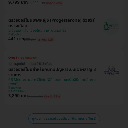
9,799 บาท
16,500 บาท
ประหยัด 41%
ตรวจฮอร์โมนเพศหญิง (Progesterone) ด้วยวิธี
ตรวจเลือด
ซีเอ็มเอฟ แล็บ เชียงใหม่ สาขา ปตท.ท่ารั้ว
เชียงใหม่
441 บาท
500 บาท
ประหยัด 12%
ราคาสุดคุ้ม!
ผ่อน 0% 3 เดือน
ตรวจฮอร์โมนสำหรับคนที่มีปัญหาระบบเผาผลาญ 8
รายการ
PB Medtechcare Clinic (พีบี เมดเทคแคร์ คลินิกเทคนิคการ
แพทย์)
บางพลัด
MRT สิรินธร
3,890 บาท
5,800 บาท
ประหยัด 33%
ดูหมวด ตรวจระดับฮอร์โมน (Hormone Test)