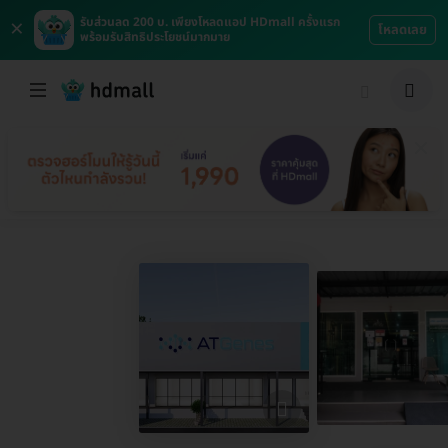
×
รับส่วนลด 200 บ. เพียงโหลดแอป HDmall ครั้งแรก
โหลดเลย
พร้อมรับสิทธิประโยชน์มากมาย