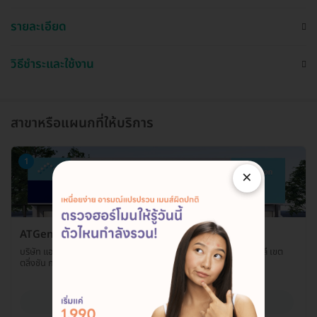
รายละเอียด
วิธีชำระและใช้งาน
สาขาหรือแผนกที่ให้บริการ
1
×
ATGenes
บริษัท แอท-ยีนส์ จำกัด เลขที่ 8 ซ. 37 ถ. พุทธมณฑลสาย 1 แขวงฉิมพลี เขต
ตลิ่งชัน กรุงเทพมหานคร 10170
ดูรายละเอียด