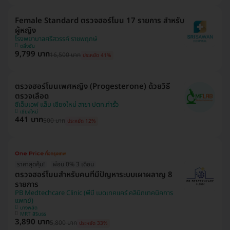
Female Standard ตรวจฮอร์โมน 17 รายการ สำหรับ
ผู้หญิง
โรงพยาบาลศรีสวรรค์ ราชพฤกษ์
ตลิ่งชัน
9,799 บาท
16,500 บาท
ประหยัด 41%
ตรวจฮอร์โมนเพศหญิง (Progesterone) ด้วยวิธี
ตรวจเลือด
ซีเอ็มเอฟ แล็บ เชียงใหม่ สาขา ปตท.ท่ารั้ว
เชียงใหม่
441 บาท
500 บาท
ประหยัด 12%
ราคาสุดคุ้ม!
ผ่อน 0% 3 เดือน
ตรวจฮอร์โมนสำหรับคนที่มีปัญหาระบบเผาผลาญ 8
รายการ
PB Medtechcare Clinic (พีบี เมดเทคแคร์ คลินิกเทคนิคการ
แพทย์)
บางพลัด
MRT สิรินธร
3,890 บาท
5,800 บาท
ประหยัด 33%