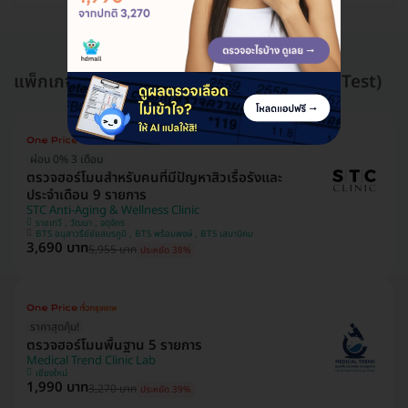
แพ็กเกจอื่นใน ตรวจระดับฮอร์โมน (Hormone Test)
ผ่อน 0% 3 เดือน
ตรวจฮอร์โมนสำหรับคนที่มีปัญหาสิวเรื้อรังและ
ประจำเดือน 9 รายการ
STC Anti-Aging & Wellness Clinic
ราชเทวี , วัฒนา , จตุจักร
BTS อนุสาวรีย์ชัยสมรภูมิ , BTS พร้อมพงษ์ , BTS เสนานิคม
3,690 บาท
5,955 บาท
ประหยัด 38%
ราคาสุดคุ้ม!
ตรวจฮอร์โมนพื้นฐาน 5 รายการ
Medical Trend Clinic Lab
เชียงใหม่
1,990 บาท
3,270 บาท
ประหยัด 39%