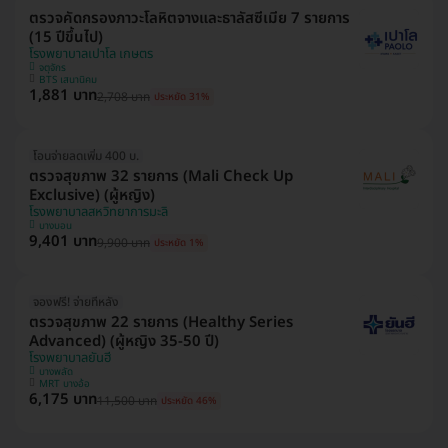
ตรวจคัดกรองภาวะโลหิตจางและธาลัสซีเมีย 7 รายการ
(15 ปีขึ้นไป)
โรงพยาบาลเปาโล เกษตร
จตุจักร
BTS เสนานิคม
1,881 บาท
2,708 บาท
ประหยัด 31%
โอนจ่ายลดเพิ่ม 400 บ.
ตรวจสุขภาพ 32 รายการ (Mali Check Up
Exclusive) (ผู้หญิง)
โรงพยาบาลสหวิทยาการมะลิ
บางบอน
9,401 บาท
9,900 บาท
ประหยัด 1%
จองฟรี! จ่ายทีหลัง
ตรวจสุขภาพ 22 รายการ (Healthy Series
Advanced) (ผู้หญิง 35-50 ปี)
โรงพยาบาลยันฮี
บางพลัด
MRT บางอ้อ
6,175 บาท
11,500 บาท
ประหยัด 46%