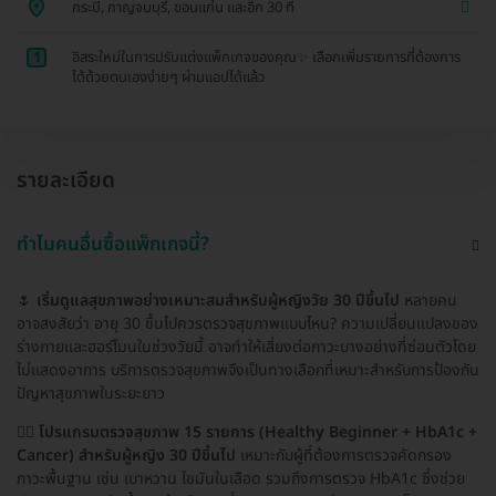
กระบี่, กาญจนบุรี, ขอนแก่น และอีก 30 ที่
1
อิสระใหม่ในการปรับแต่งแพ็กเกจของคุณ✨ เลือกเพิ่มรายการที่ต้องการ
ได้ด้วยตนเองง่ายๆ ผ่านแอปได้แล้ว
รายละเอียด
ทำไมคนอื่นซื้อแพ็กเกจนี้?
🌷
เริ่มดูแลสุขภาพอย่างเหมาะสมสำหรับผู้หญิงวัย 30 ปีขึ้นไป
หลายคน
อาจสงสัยว่า อายุ 30 ขึ้นไปควรตรวจสุขภาพแบบไหน? ความเปลี่ยนแปลงของ
ร่างกายและฮอร์โมนในช่วงวัยนี้ อาจทำให้เสี่ยงต่อภาวะบางอย่างที่ซ่อนตัวโดย
ไม่แสดงอาการ บริการตรวจสุขภาพจึงเป็นทางเลือกที่เหมาะสำหรับการป้องกัน
ปัญหาสุขภาพในระยะยาว
👩‍⚕️
โปรแกรมตรวจสุขภาพ 15 รายการ (Healthy Beginner + HbA1c +
Cancer) สำหรับผู้หญิง 30 ปีขึ้นไป
เหมาะกับผู้ที่ต้องการตรวจคัดกรอง
ภาวะพื้นฐาน เช่น เบาหวาน ไขมันในเลือด รวมถึงการตรวจ HbA1c ซึ่งช่วย