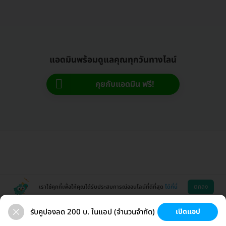
แอดมินพร้อมดูแลคุณทุกวันทางไลน์
คุยกับแอดมิน ฟรี!
ตกลง
เราใช้คุกกี้เพื่อให้คุณได้รับประสบการณ์ออนไลน์ที่ดีที่สุด
ได้ที่นี่
รับคูปองลด 200 บ. ในแอป (จำนวนจำกัด)
เปิดแอป
ตรวจสุขภาพ
เลสิก
วัคซีน HPV
มะเร็งหญิง
ช่วยเหลือ
โหลดแอพ