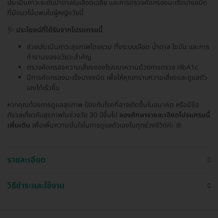
ประเมินภาวะระดับน้ำตาลในเลือดเฉลี่ย และการตรวจคัดกรองมะเร็งบางชนิด
ที่มีแนวโน้มพบในผู้หญิงวัยนี้
🩺
ประโยชน์ที่ได้รับจากโปรแกรมนี้
ช่วยประเมินภาวะสุขภาพโดยรวม ทั้งระบบเลือด น้ำตาล ไขมัน และการ
ทำงานของอวัยวะสำคัญ
ตรวจคัดกรองความเสี่ยงของโรคเบาหวานด้วยการตรวจ HbA1c
มีการคัดกรองมะเร็งบางชนิด เพื่อให้คุณทราบความเสี่ยงและดูแลตัว
เองได้เร็วขึ้น
หากคุณต้องการดูแลสุขภาพ ป้องกันโรคที่อาจเกิดขึ้นในอนาคต หรือมีข้อ
กังวลเกี่ยวกับสุขภาพในช่วงวัย 30 ปีขึ้นไป
ลองศึกษารายละเอียดโปรแกรมนี้
เพิ่มเติม
เพื่อเพิ่มความมั่นใจในการดูแลตัวเองในทุกช่วงชีวิตค่ะ 🌼
รายละเอียด
วิธีชำระและใช้งาน