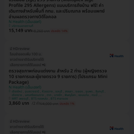
Profile 295 Allergens) แบบบริการถึงบ้าน ฟรี! ค่า
เดินทางสำหรับพื้นที่ กทม. และปริมณฑล พร้อมแพทย์
อ่านผลตรวจทางวิดีโอคอล
N Health (เอ็นเฮลท์)
บริการนอกสถานที่
15,149 บาท
18,260 บาท
ประหยัด 14%
มี HDreview
โอนจ่ายลดเพิ่ม 100 บ.
ชาวต่างชาติรับบริการได้
เลือกรายการได้ในแอป 📲
ตรวจสุขภาพก่อนแต่งงาน สำหรับ 2 ท่าน (ผู้หญิงตรวจ
10 รายการและผู้ชายตรวจ 9 รายการ) (โปรแกรม Mini
Package)
N Health (เอ็นเฮลท์)
เชียงใหม่ , อุบลราชธานี , ห้วยขวาง , ชลบุรี , สงขลา , ระยอง , ชุมพร , จันทบุรี ,
เชียงราย , นครศรีธรรมราช , ตาก , บางรัก , พิษณุโลก , ขอนแก่น , กระบี่ ,
สระบุรี , ปราจีนบุรี , กาญจนบุรี , ประจวบคีรีขันธ์ , พระนครศรีอยุธยา , นครสวรรค์
MRT เพชรบุรี , BTS ทองหล่อ , BTS ศาลาแดง
3,860 บาท
, สุราษฎ์ธานี , สมุทรปราการ , สุราษฎร์ธานี , ภูเก็ต , สุพรรณบุรี , อุดรธานี ,
/2 ท่าน
4,000 บาท
ประหยัด 1%
สมุทรสาคร , แพร่ , นครราชสีมา , บางแค , ปทุมธานี , นนทบุรี
มี HDreview
ชาวต่างชาติรับบริการได้
เลือกรายการได้ในแอป 📲