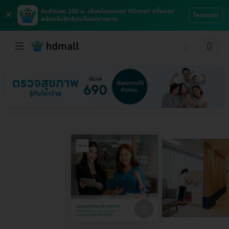
×
รับส่วนลด 200 บ. เพียงโหลดแอป HDmall ครั้งแรก
โหลดเลย
พร้อมรับสิทธิประโยชน์มากมาย