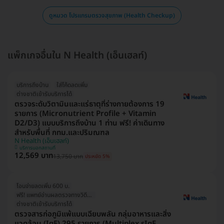
ดูหมวด โปรแกรมตรวจสุขภาพ (Health Checkup)
แพ็กเกจอื่นใน N Health (เอ็นเฮลท์)
บริการถึงบ้าน
ใส่โค้ดลดเพิ่ม
ต่างชาติเข้ารับบริการได้
ตรวจระดับวิตามินและแร่ธาตุที่ร่างกายต้องการ 19
รายการ (Micronutrient Profile + Vitamin
D2/D3) แบบบริการถึงบ้าน 1 ท่าน ฟรี! ค่าเดินทาง
สำหรับพื้นที่ กทม.และปริมณฑล
N Health (เอ็นเฮลท์)
บริการนอกสถานที่
12,569 บาท
13,750 บาท
ประหยัด 5%
โอนจ่ายลดเพิ่ม 600 บ.
ฟรี! แพทย์อ่านผลตรวจทางวิดีโอคอล
ต่างชาติเข้ารับบริการได้
ตรวจสารก่อภูมิแพ้แบบเฉียบพลัน กลุ่มอาหารและสิ่ง
แวดล้อม (IgE) 295 รายการ (Multiplex sIgE