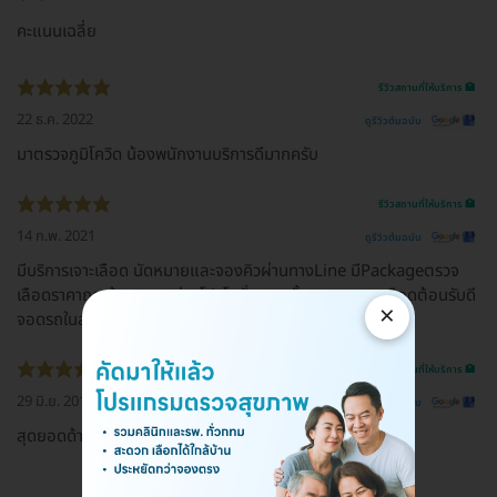
คะแนนเฉลี่ย
รีวิวสถานที่ให้บริการ 🏥
22 ธ.ค. 2022
ดูรีวิวต้นฉบับ
มาตรวจภูมิโควิด น้องพนักงานบริการดีมากครับ
รีวิวสถานที่ให้บริการ 🏥
14 ก.พ. 2021
ดูรีวิวต้นฉบับ
มีบริการเจาะเลือด นัดหมายและจองคิวผ่านทางLine มีPackageตรวจ
เลือดราคาถูก ต้องดูตามช่วงโปรโมชั่นตอนนั้นๆ พนง.เจาะเลือดต้อนรับดี
×
จอดรถในลานทันตกรรมได้
รีวิวสถานที่ให้บริการ 🏥
29 มิ.ย. 2018
ดูรีวิวต้นฉบับ
สุดยอดด้านบริการทางสุขภาพ บริการดีเยี่ยมจริงๆ