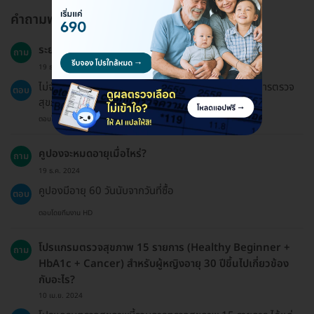
คำถามพบบ่อย
ระยะเวลาฟื้นตัวหลังการตรวจสุขภาพนี้เป็นอย่างไร?
ถาม
19 ธ.ค. 2024
ไม่จำเป็นต้องมีระยะเวลาฟื้นตัวหลังการตรวจ เนื่องจากการตรวจ
ตอบ
สุขภาพนี้ไม่ก่อให้เกิดผลข้างเคียงที่รุนแรง
ตอบโดยทีมงาน HD
คูปองจะหมดอายุเมื่อไหร่?
ถาม
19 ธ.ค. 2024
คูปองมีอายุ 60 วันนับจากวันที่ซื้อ
ตอบ
ตอบโดยทีมงาน HD
โปรแกรมตรวจสุขภาพ 15 รายการ (Healthy Beginner +
ถาม
HbA1c + Cancer) สำหรับผู้หญิงอายุ 30 ปีขึ้นไปเกี่ยวข้อง
กับอะไร?
10 เม.ย. 2024