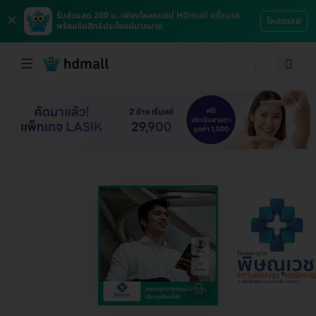
×
รับส่วนลด 200 บ. เพียงโหลดแอป HDmall ครั้งแรก
โหลดเลย
พร้อมรับสิทธิประโยชน์มากมาย