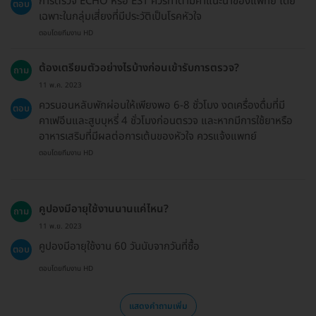
การตรวจ ECHO หรือ EST ควรทำตามคำแนะนำของแพทย์ โดย
ตอบ
เฉพาะในกลุ่มเสี่ยงที่มีประวัติเป็นโรคหัวใจ
ตอบโดยทีมงาน HD
ต้องเตรียมตัวอย่างไรบ้างก่อนเข้ารับการตรวจ?
ถาม
11 พ.ค. 2023
ควรนอนหลับพักผ่อนให้เพียงพอ 6-8 ชั่วโมง งดเครื่องดื่มที่มี
ตอบ
คาเฟอีนและสูบบุหรี่ 4 ชั่วโมงก่อนตรวจ และหากมีการใช้ยาหรือ
อาหารเสริมที่มีผลต่อการเต้นของหัวใจ ควรแจ้งแพทย์
ตอบโดยทีมงาน HD
คูปองมีอายุใช้งานนานแค่ไหน?
ถาม
11 พ.ย. 2023
คูปองมีอายุใช้งาน 60 วันนับจากวันที่ซื้อ
ตอบ
ตอบโดยทีมงาน HD
แสดงคำถามเพิ่ม