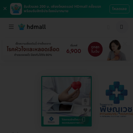
×
รับส่วนลด 200 บ. เพียงโหลดแอป HDmall ครั้งแรก
โหลดเลย
พร้อมรับสิทธิประโยชน์มากมาย