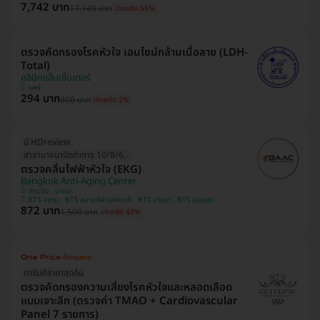
7,742 บาท
17,149 บาท
ประหยัด 55%
ตรวจคัดกรองโรคหัวใจ เอนไซม์กล้ามเนื้อลาย (LDH-
Total)
คลินิกแล็บเซ็นเตอร์
แพร่
294 บาท
300 บาท
ประหยัด 2%
มี HDreview
สาขาบางนาปิดทำการ 10/8/69 (1วัน)
ตรวจคลื่นไฟฟ้าหัวใจ (EKG)
Bangkok Anti-Aging Center
ปทุมวัน , บางนา
BTS สยาม , BTS สนามกีฬาแห่งชาติ , BTS บางนา , BTS อุดมสุข
872 บาท
1,500 บาท
ประหยัด 42%
การันตีราคาสุดคุ้ม
ตรวจคัดกรองความเสี่ยงโรคหัวใจและหลอดเลือด
แบบเจาะลึก (ตรวจค่า TMAO + Cardiovascular
Panel 7 รายการ)