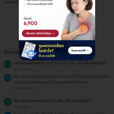
บุคลากรใส่ใจบริการดี ได้รับการต้อนรับอย่างดี ที่จอดรถสะดวก
ดูรีวิวทั้งหมด
คำถามพบบ่อย
เราสามารถทำการตรวจ ECHO และ EST พร้อมกันได้หรือไม่?
ถาม
05 ก.ย. 2024
ใช่ค่ะ สามารถทำการตรวจ ECHO และ EST ในครั้งเดียวกันได้ เพื่อ
ตอบ
ประเมินความเสี่ยงของหัวใจในขณะที่ออกกำลังกาย
ตอบโดยทีมงาน HD
ต้องเข้ารับการตรวจ ECHO หรือ EST ทุกปีหรือไม่?
ถาม
19 ธ.ค. 2024