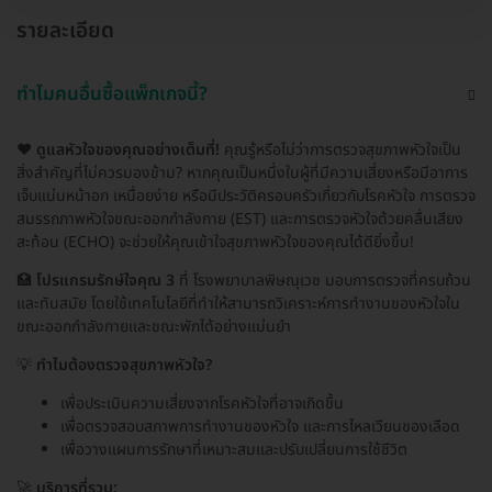
รายละเอียด
ทำไมคนอื่นซื้อแพ็กเกจนี้?
❤️
ดูแลหัวใจของคุณอย่างเต็มที่!
คุณรู้หรือไม่ว่าการตรวจสุขภาพหัวใจเป็น
สิ่งสำคัญที่ไม่ควรมองข้าม? หากคุณเป็นหนึ่งในผู้ที่มีความเสี่ยงหรือมีอาการ
เจ็บแน่นหน้าอก เหนื่อยง่าย หรือมีประวัติครอบครัวเกี่ยวกับโรคหัวใจ การตรวจ
สมรรถภาพหัวใจขณะออกกำลังกาย (EST) และการตรวจหัวใจด้วยคลื่นเสียง
สะท้อน (ECHO) จะช่วยให้คุณเข้าใจสุขภาพหัวใจของคุณได้ดียิ่งขึ้น!
🏥
โปรแกรมรักษ์ใจคุณ 3
ที่ โรงพยาบาลพิษณุเวช มอบการตรวจที่ครบถ้วน
และทันสมัย โดยใช้เทคโนโลยีที่ทำให้สามารถวิเคราะห์การทำงานของหัวใจใน
ขณะออกกำลังกายและขณะพักได้อย่างแม่นยำ
💡
ทำไมต้องตรวจสุขภาพหัวใจ?
เพื่อประเมินความเสี่ยงจากโรคหัวใจที่อาจเกิดขึ้น
เพื่อตรวจสอบสภาพการทำงานของหัวใจ และการไหลเวียนของเลือด
เพื่อวางแผนการรักษาที่เหมาะสมและปรับเปลี่ยนการใช้ชีวิต
🚀
บริการที่รวม: