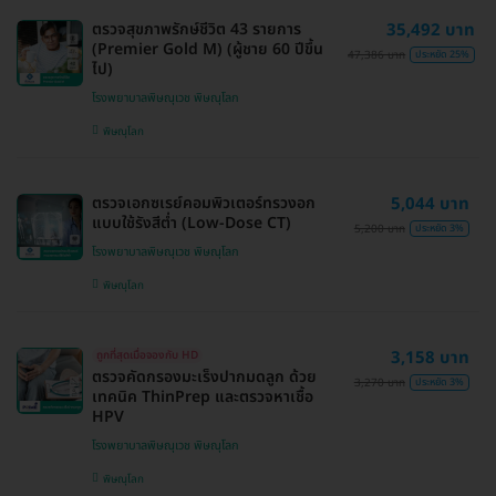
ตรวจสุขภาพรักษ์ชีวิต 43 รายการ
35,492 บาท
(Premier Gold M) (ผู้ชาย 60 ปีขึ้น
47,386 บาท
ประหยัด 25%
ไป)
โรงพยาบาลพิษณุเวช พิษณุโลก
พิษณุโลก
ตรวจเอกซเรย์คอมพิวเตอร์ทรวงอก
5,044 บาท
แบบใช้รังสีต่ำ (Low-Dose CT)
5,200 บาท
ประหยัด 3%
โรงพยาบาลพิษณุเวช พิษณุโลก
พิษณุโลก
3,158 บาท
ถูกที่สุดเมื่อจองกับ HD
ตรวจคัดกรองมะเร็งปากมดลูก ด้วย
3,270 บาท
ประหยัด 3%
เทคนิค ThinPrep และตรวจหาเชื้อ
HPV
โรงพยาบาลพิษณุเวช พิษณุโลก
พิษณุโลก