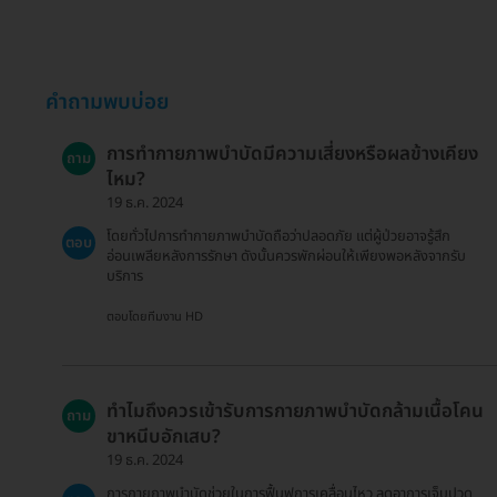
คำถามพบบ่อย
การทำกายภาพบำบัดมีความเสี่ยงหรือผลข้างเคียง
ถาม
ไหม?
19 ธ.ค. 2024
โดยทั่วไปการทำกายภาพบำบัดถือว่าปลอดภัย แต่ผู้ป่วยอาจรู้สึก
ตอบ
อ่อนเพลียหลังการรักษา ดังนั้นควรพักผ่อนให้เพียงพอหลังจากรับ
บริการ
ตอบโดยทีมงาน HD
ทำไมถึงควรเข้ารับการกายภาพบำบัดกล้ามเนื้อโคน
ถาม
ขาหนีบอักเสบ?
19 ธ.ค. 2024
การกายภาพบำบัดช่วยในการฟื้นฟูการเคลื่อนไหว ลดอาการเจ็บปวด