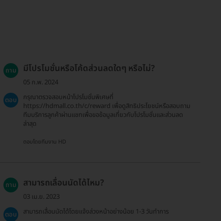
มีโปรโมชั่นหรือโค้ดส่วนลดใดๆ หรือไม่?
ถาม
05 ก.พ. 2024
กรุณาตรวจสอบหน้าโปรโมชั่นพิเศษที่
ตอบ
https://hdmall.co.th/c/reward เพื่อดูสิทธิประโยชน์หรือสอบถาม
ทีมบริการลูกค้าผ่านแชทเพื่อขอข้อมูลเกี่ยวกับโปรโมชั่นและส่วนลด
ล่าสุด
ตอบโดยทีมงาน HD
สามารถเลื่อนนัดได้ไหม?
ถาม
03 เม.ย. 2023
สามารถเลื่อนนัดได้โดยแจ้งล่วงหน้าอย่างน้อย 1-3 วันทำการ
ตอบ