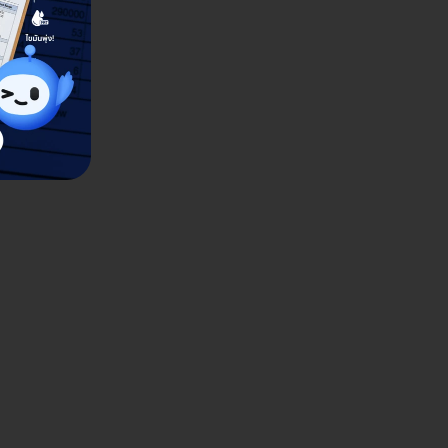
siotherapy Clinic (นิ
นิกกายภาพบำบัด) สาขากาญจน
้ำ) โครงการ เค เอ็น สปอร์ต คอมเพล็ก หมู่ 2 ต.
นนทบุรี 11130
ดูรายละเอียด