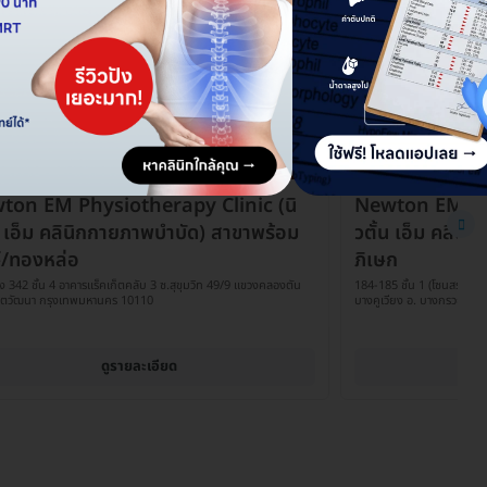
3
ton EM Physiotherapy Clinic (นิ
Newton EM Phy
น เอ็ม คลินิกกายภาพบำบัด) สาขาพร้อม
วตั้น เอ็ม คลิ
์/ทองหล่อ
ภิเษก
อง 342 ชั้น 4 อาคารแร็คเก็ตคลับ 3 ซ.สุขุมวิท 49/9 แขวงคลองตัน
184-185 ชั้น 1 (โซนสระว่ายน
เขตวัฒนา กรุงเทพมหานคร 10110
บางคูเวียง อ. บางกรวย จ. 
ดูรายละเอียด