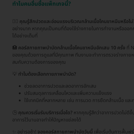
ทำไมคนอื่นซื้อแพ็กเกจนี้?
🏃‍♂️
คุณรู้สึกปวดและอ่อนแรงบริเวณกล้ามเนื้อโคนขาหนีบหรือไม่
อย่างมาก หากคุณเป็นคนที่ต้องใช้ร่างกายในการทำงานหรือออกกำ
ได้อย่างเต็มที่
🏥
คอร์สกายภาพบำบัดกล้ามเนื้อโคนขาหนีบอักเสบ 10 ครั้ง
ที่ 
ของคุณด้วยการดูแลที่มีคุณภาพ ทีมงานจะทำการตรวจร่างกายหา
สมกับความต้องการของคุณ
💡
ทำไมต้องเลือกกายภาพบำบัด?
ช่วยลดอาการปวดและลดอาการอักเสบ
ปรับสมดุลการเคลื่อนไหวและเพิ่มความแข็งแรง
ใช้เทคนิคที่หลากหลาย เช่น การนวด การยืดกล้ามเนื้อ และ
🕒
คุณควรเริ่มรับบริการเมื่อใด?
หากคุณรู้สึกว่าอาการปวดไม่ดีขึ
อาการไว้นานอาจทำให้ปัญหาแย่ลงได้
✨ อย่ารอช้า!
จองคอร์สกายภาพบำบัดวันนี้
เพื่อเริ่มต้นการฟื้นฟ