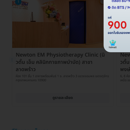
1
2
Newton EM Physiotherapy Clinic (นิ
New
วตั้น เอ็ม คลินิกกายภาพบำบัด) สาขา
วตั้
ลาดพร้าว
พงษ
ห้อง 101 ชั้น 1 อาคารพร้อมพันธ์ 1 ซ. ลาดพร้าว 3 แขวงจอมพล เขตจตุจักร
6, 8 ห้
กรุงเทพมหานคร 10900
เหนือ 
ดูรายละเอียด