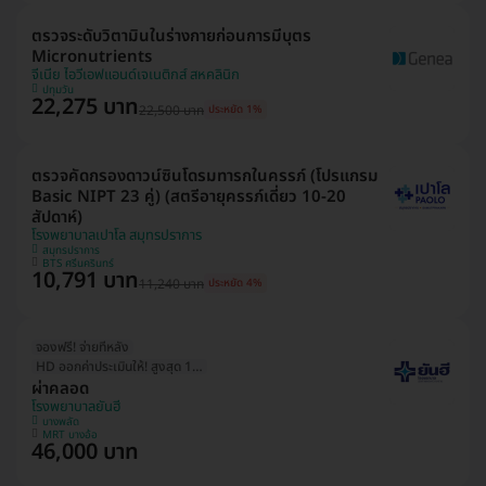
ตรวจระดับวิตามินในร่างกายก่อนการมีบุตร
Micronutrients
จีเนีย ไอวีเอฟแอนด์เจเนติกส์ สหคลินิก
ปทุมวัน
22,275 บาท
22,500 บาท
ประหยัด 1%
ตรวจคัดกรองดาวน์ซินโดรมทารกในครรภ์ (โปรแกรม
Basic NIPT 23 คู่) (สตรีอายุครรภ์เดี่ยว 10-20
สัปดาห์)
โรงพยาบาลเปาโล สมุทรปราการ
สมุทรปราการ
BTS ศรีนครินทร์
10,791 บาท
11,240 บาท
ประหยัด 4%
จองฟรี! จ่ายทีหลัง
HD ออกค่าประเมินให้! สูงสุด 1500 บ.
ผ่าคลอด
โรงพยาบาลยันฮี
บางพลัด
MRT บางอ้อ
46,000 บาท