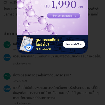
03 ก.ย. 2022
รู้จักHDmall จากในเน็ตและเฟสค่ะ เลือกแพ็กเกจนี้สะดวกและรวดเร็วค่ะ
บริการดี ราคาน่าจองและได้คำตอบ ไขข้อข้อใจ คลายกังวลได้เยอะเลยค่ะ
คำถามพบบ่อย
หลังจากตรวจเสร็จควรทำอย่างไรบ้าง?
ถาม
19 ธ.ค. 2024
ควรปรึกษาผลกับแพทย์ที่เหมาะสมเพื่อวางแผนดูแลสุขภาพต่อไป.
ตอบ
ตอบโดยทีมงาน HD
ต้องเตรียมตัวอย่างไรบ้างก่อนการตรวจ?
ถาม
02 พ.ย. 2024
ควรดื่มน้ำให้เพียงพอและควรหลีกเลี่ยงการรับประทานอาหารที่มีไข
ตอบ
มันสูงก่อนการตรวจ แต่ถ้ากำลังทานยาหรือมีปัญหาสุขภาพอื่นๆ
ควรปรึกษาแพทย์ก่อนการตรวจ.
ตอบโดยทีมงาน HD