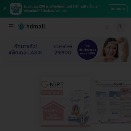
×
รับส่วนลด 200 บ. เพียงโหลดแอป HDmall ครั้งแรก
โหลดเลย
พร้อมรับสิทธิประโยชน์มากมาย