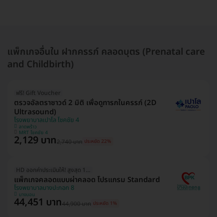
แพ็กเกจอื่นใน ฝากครรภ์ คลอดบุตร (Prenatal care
and Childbirth)
ฟรี! Gift Voucher
ตรวจอัลตราซาวด์ 2 มิติ เพื่อดูทารกในครรภ์ (2D
Ultrasound)
โรงพยาบาลเปาโล โชคชัย 4
ลาดพร้าว
MRT โชคชัย 4
2,129 บาท
2,740 บาท
ประหยัด 22%
HD ออกค่าประเมินให้! สูงสุด 1500 บ.
แพ็กเกจคลอดแบบผ่าคลอด โปรแกรม Standard
โรงพยาบาลบางปะกอก 8
บางบอน
44,451 บาท
44,900 บาท
ประหยัด 1%