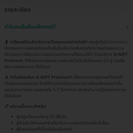
รายละเอียด
ทำไมคนอื่นซื้อแพ็กเกจนี้?
🤰
เตรียมพร้อมสำหรับการเป็นคุณแม่อย่างมั่นใจ!
คุณรู้หรือไม่ว่าการตรวจ
คัดกรองความผิดปกติของโครโมโซมในทารกในครรภ์สามารถช่วยลดความ
กังวลและทำให้คุณมีความสุขในระหว่างการตั้งครรภ์ได้? ด้วยบริการ
G-NIPT
Premium
ที่ให้คุณตรวจสอบความผิดปกติในโครโมโซมครบ 23 คู่ รวมถึง
Microdeletions ได้ที่บ้าน!
🩸
ทำไมต้องเลือก G-NIPT Premium?
นี่คือการตรวจสุขภาพที่ไม่ก่อให้
เกิดอันตรายต่อทารก โดยใช้ตัวอย่างเลือดจากมารดาเพียงเล็กน้อยเท่านั้น
คุณจะสามารถทราบผลภายใน 5-7 วันทำการ และยังสามารถรู้เพศของทารก
ได้อีกด้วย!
🌈
บริการนี้เหมาะสำหรับ:
ผู้หญิงตั้งครรภ์อายุ 35 ปีขึ้นไป
ผู้ที่มีประวัติครอบครัวเกี่ยวกับความผิดปกติของโครโมโซม
ผู้ที่เคยมีบุตรที่มีโครโมโซมผิดปกติ