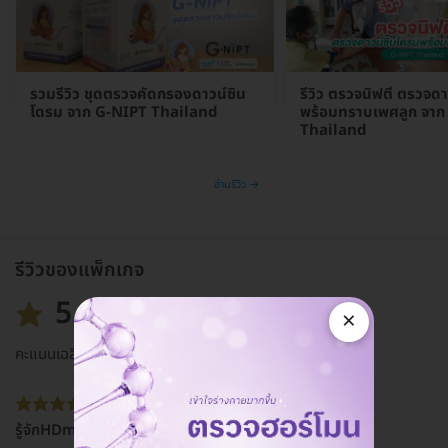
รวมรีวิว ชุดตรวจคัดกรองดาวน์ซิน
รีวิว ตรวจนิฟตี้ ตรวจด
โดรม จาก G-NIPT Thailand
พร้อมทราบเพศลูก จาก
Thailand
อ่านรีวิว →
รีวิวของแพ็กเกจ
5.0
×
คะแนนเฉลี่ย
รู้จักHDmall จากในเน็ตและเฟสค่ะ