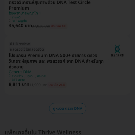
ตรวจวิเคราะห์สุขภาพด้วย DNA Test Circle
Premium
โรงพยาบาลพญาไท 1
ราชเทวี
BTS พญาไท
35,640 บาท
37,030 บาท
ประหยัด 4%
มี HDreview
ผลตรวจใช้ได้ตลอดชีวิต
โปรแกรม Premium DNA 500+ รายการ ตรวจ
วิเคราะห์สุขภาพ และ พรสวรรค์ จาก DNA สำหรับทุก
ช่วงอายุ
Geneus DNA
ลาดพร้าว , ปทุมวัน , ประเวศ
BTS สยาม
8,811 บาท
11,900 บาท
ประหยัด 26%
ดูหมวด ตรวจ DNA
แพ็กเกจอื่นใน Thrive Wellness