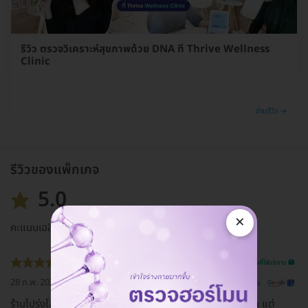
รีวิว ตรวจวิเคราะห์สุขภาพด้วย DNA ที่ Thrive Wellness
Clinic
อ่านรีวิว →
รีวิวของแพ็กเกจ
5.0
×
คะแนนเฉลี่ย
รีวิวสถานที่ให้บริการ 🏥
28 ก.พ. 2021
ดูรีวิวต้นฉบับ
ร้านโปร่งโล่งสบาย คนไม่แออัด ที่สำคัญนะคะ ฟ้าหาเส้นยากมาก แต่