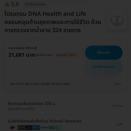
5.0
มี HDreview
โปรแกรม DNA Health and Life
ครอบคลุมด้านสุขภาพและการใช้ชีวิต ด้วย
การตรวจจากน้ำลาย 324 รายการ
ราคาจองกับ HDmall
ใส่ตะกร้า
21,681 บาท
35,000 บาท
ประหยัด 38%
แชทกับแอดมิน
ผ่อน 3,613.50 บ./เดือน ดอกเบี้ย 0% นาน 6 เดือน
ขยาย
โหลดแอปรับคูปองลด 200 บ.
โหลดเลย
คูปองมีจำนวนจำกัด
รับสิทธิพิเศษเพิ่มอีกด้วย HDmall Rewards
ดูเพิ่ม