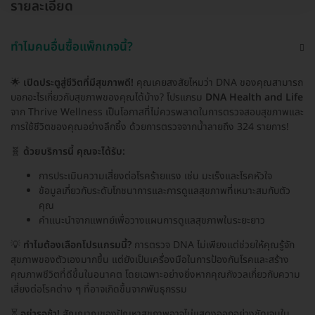
รายละเอียด
ทำไมคนอื่นซื้อแพ็กเกจนี้?
🌟
เปิดประตูสู่ชีวิตที่มีสุขภาพดี!
คุณเคยสงสัยไหมว่า DNA ของคุณสามารถ
บอกอะไรเกี่ยวกับสุขภาพของคุณได้บ้าง? โปรแกรม
DNA Health and Life
จาก Thrive Wellness เป็นโอกาสที่ไม่ควรพลาดในการตรวจสอบสุขภาพและ
การใช้ชีวิตของคุณอย่างลึกซึ้ง ด้วยการตรวจจากน้ำลายถึง 324 รายการ!
🧬
ด้วยบริการนี้ คุณจะได้รับ:
การประเมินความเสี่ยงต่อโรคร้ายแรง เช่น มะเร็งและโรคหัวใจ
ข้อมูลเกี่ยวกับระดับโภชนาการและการดูแลสุขภาพที่เหมาะสมกับตัว
คุณ
คำแนะนำจากแพทย์เพื่อวางแผนการดูแลสุขภาพในระยะยาว
💡
ทำไมต้องเลือกโปรแกรมนี้?
การตรวจ DNA ไม่เพียงแต่ช่วยให้คุณรู้จัก
สุขภาพของตัวเองมากขึ้น แต่ยังเป็นเครื่องมือในการป้องกันโรคและสร้าง
คุณภาพชีวิตที่ดีขึ้นในอนาคต โดยเฉพาะอย่างยิ่งหากคุณกังวลเกี่ยวกับความ
เสี่ยงต่อโรคต่าง ๆ ที่อาจเกิดขึ้นจากพันธุกรรม
⏳
อย่ารอช้า!
สัญญาณของปัญหาสุขภาพอาจไม่แสดงออกอย่างชัดเจนใน