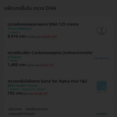
แพ็กเกจอื่นใน ตรวจ DNA
ตรวจคัดกรองสุขภาพจาก DNA 125 รายการ
Thrive Wellness
ลาดพร้าว
8,910 บาท
12,500 บาท
ประหยัด 29%
ตรวจยีนแพ้ยา Carbamazepine (ยารักษาอาการชัก)
ATGenes
ตลิ่งชัน
1,485 บาท
1,500 บาท
ประหยัด 1%
ตรวจหายีนโลหิตจาง Gene for Alpha-thal 1&2
BRIA Health Center
เชียงใหม่ , วังทองหลาง , ปทุมธานี
792 บาท
800 บาท
ประหยัด 1%
มีผ่อนจ่าย!
สายพัฒนาตนเอง
เเพคเกจดีที HDmall