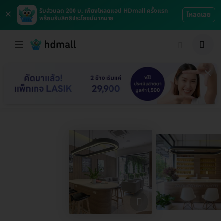
×
รับส่วนลด 200 บ. เพียงโหลดแอป HDmall ครั้งแรก
โหลดเลย
พร้อมรับสิทธิประโยชน์มากมาย