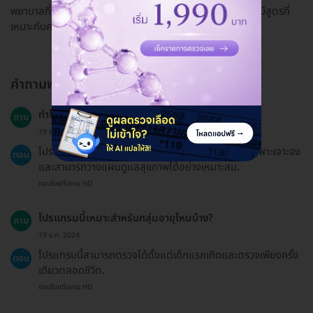
พยาบาลที่นี้เจาะทีเดียวอยู่ มีมาตรฐานดีมาก ปลอดภัย ที่สำคัญมีสูตรที่
เหมาะกับความต้องการของทุกคน แนะนำดีมากบริการอย่างดี
คำถามพบบ่อย
ทำไมถึงควรเลือกทำโปรแกรมนี้?
ถาม
19 ธ.ค. 2024
โปรแกรมนี้จะช่วยให้คุณเข้าใจความเสี่ยงทางสุขภาพที่เฉพาะเจาะจง
ตอบ
และสามารถวางแผนดูแลสุขภาพได้อย่างเหมาะสม.
ตอบโดยทีมงาน HD
โปรแกรมนี้เหมาะสำหรับกลุ่มอายุไหนบ้าง?
ถาม
19 ธ.ค. 2024
โปรแกรมนี้สามารถตรวจได้ตั้งแต่เด็กแรกเกิดและตรวจเพียงครั้ง
ตอบ
เดียวตลอดชีวิต.
ตอบโดยทีมงาน HD