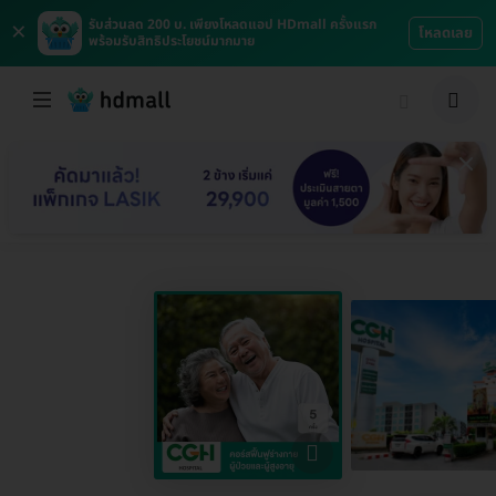
×
รับส่วนลด 200 บ. เพียงโหลดแอป HDmall ครั้งแรก
โหลดเลย
พร้อมรับสิทธิประโยชน์มากมาย