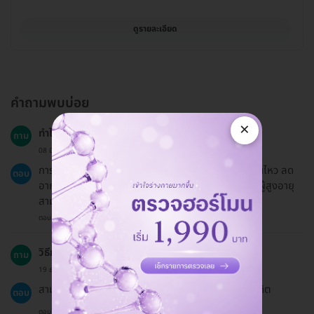
ดูรายละเอียด
คำถามพบบ่อย
×
ทำไมจึงควรเลือกทำคอร์สฟื้นฟูร่างกาย?
ถาม
08 มิ.ย. 2024
การฟื้นฟูร่างกายช่วยปรับปรุงความสามารถในการเคลื่อนไหว ลด
ตอบ
อาการเจ็บปวด และเสริมสร้างกล้ามเนื้อ ทำให้ผู้ป่วยและผู้สูงอายุ
สามารถกลับมาใช้ชีวิตประจำวันได้อย่างมีความสุข
ตอบโดยทีมงาน HD
วิธีการชำระเงินมีแบบไหนบ้าง?
ถาม
19 ธ.ค. 2024
สามารถชำระเงินได้ทั้งแบบโอนจ่ายและจ่ายผ่านบัตรเครดิต
ตอบ
ตอบโดยทีมงาน HD