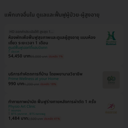
แพ็กเกจอื่นใน ดูแลและฟื้นฟูผู้ป่วย-ผู้สูงอายุ
HD ออกค่าประเมินให้! สูงสุด 1500 บ.
ห้องพักเพื่อฟื้นฟูสุขภาพและดูแลผู้สูงอายุ แบบห้อง
เดี่ยว ระยะเวลา 1 เดือน
ศูนย์ฟื้นฟูเฮลท์ตี้แฮบบิแทท
ประเวศ
54,450 บาท
55,000 บาท
ประหยัด 1%
บริการทำหัตถการที่บ้าน โดยพยาบาลวิชาชีพ
Prime Wellness at your Home
990 บาท
1,200 บาท
ประหยัด 18%
ทำกายภาพบำบัด ฟื้นฟูร่างกายหลังการผ่าตัด 1 ครั้ง
Physio Art Clinic
จอมทอง
BTS วุฒากาศ , BTS ตลาดพลู
1,484 บาท
2,500 บาท
ประหยัด 41%