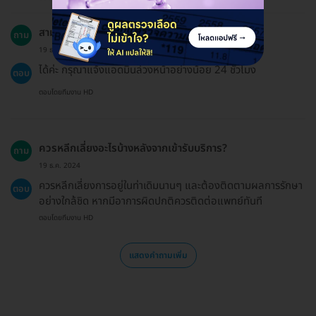
สามารถให้แอดมิน HDmall ทำนัดให้ได้หรือไม่?
ถาม
19 ธ.ค. 2024
ได้ค่ะ กรุณาแจ้งแอดมินล่วงหน้าอย่างน้อย 24 ชั่วโมง
ตอบ
ตอบโดยทีมงาน HD
ควรหลีกเลี่ยงอะไรบ้างหลังจากเข้ารับบริการ?
ถาม
19 ธ.ค. 2024
ควรหลีกเลี่ยงการอยู่ในท่าเดิมนานๆ และต้องติดตามผลการรักษา
ตอบ
อย่างใกล้ชิด หากมีอาการผิดปกติควรติดต่อแพทย์ทันที
ตอบโดยทีมงาน HD
แสดงคำถามเพิ่ม