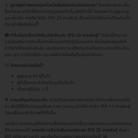
💉
ดูแลสุขภาพของคุณด้วยวัคซีนป้องกันปอดอักเสบ!
โรคปอดอักเสบเป็น
โรคที่สามารถทำให้เกิดอาการรุนแรงถึงขั้นเสียชีวิตได้ โดยเฉพาะในผู้สูงอายุ
และเด็กเล็ก การฉีดวัคซีน IPD 23 สายพันธุ์ เป็นหนึ่งในวิธีในการป้องกันเชื้อ
ที่อาจทำให้เกิดโรคนี้!
🏥
ทำไมต้องเลือกวัคซีนปอดอักเสบ IPD 23 สายพันธุ์?
วัคซีนนี้สามารถ
ช่วยป้องกันการติดเชื้อจากเชื้อแบคทีเรียนิวโมคอกคัส ซึ่งเป็นสาเหตุหลักที่
ทำให้เกิดโรคปอดอักเสบ และยังลดความเสี่ยงในการเกิดภาวะแทรกซ้อนร้าย
แรง เช่น การติดเชื้อในกระแสเลือดหรือเยื่อหุ้มสมองอักเสบ
🧑‍⚕️
ใครควรรับวัคซีนนี้?
ผู้สูงอายุ 65 ปีขึ้นไป
ผู้ที่มีโรคประจำตัวหรือภูมิคุ้มกันต่ำ
เด็กอายุไม่เกิน 2 ปี
🌟
การเตรียมตัวก่อนฉีด:
ควรปรึกษาแพทย์หากมีประวัติการแพ้อาหารหรือ
ยา เพื่อให้ได้รับการดูแลที่เหมาะสม และแนะนำให้ฉีดวัคซีน IPD 13 สายพันธุ์
ก่อนเพื่อประสิทธิภาพที่ดียิ่งขึ้น
อย่าลืม! การปล่อยให้ร่างกายเสี่ยงต่อการติดเชื้ออาจส่งผลกระทบต่อคุณภาพ
ชีวิตของคุณได้
จองบริการฉีดวัคซีนปอดอักเสบ IPD 23 สายพันธุ์
กับเรา
ได้ที่ HDmall.co.th และเริ่มต้นดูแลสุขภาพของคุณวันนี้! 📅