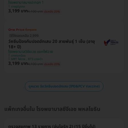
โรงพยาบาลบางปะกอก 1
ราษฎร์บูรณะ
3,199 บาท
4,100 บาท
ประหยัด 20%
ใช้โค้ดลดเหลือ 2,999
วัคซีนป้องกันปอดอักเสบ 20 สายพันธุ์ 1 เข็ม (อายุ
18+ ปี)
โรงพยาบาลวิชัยเวช แยกไฟฉาย
บางกอกน้อย
MRT ไฟฉาย , BTS บางหว้า
3,199 บาท
4,100 บาท
ประหยัด 20%
ดูหมวด ฉีดวัคซีนปอดอักเสบ (IPD&PCV Vaccine)
แพ็กเกจอื่นใน โรงพยาบาลซีจีเอช พหลโยธิน
ตรวจสุขภาพ 13 รายการ (อุ่นไอรัก 2) (15 ปีขึ้นไป)