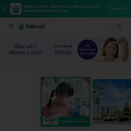
×
รับส่วนลด 200 บ. เพียงโหลดแอป HDmall ครั้งแรก
โหลดเลย
พร้อมรับสิทธิประโยชน์มากมาย