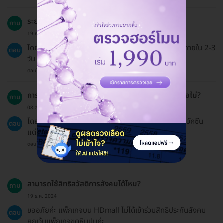
ระยะเวลาการฟื้นตัวหลังการฉีดวัคซีนเป็นอย่างไร?
ถาม
19 ธ.ค. 2024
โดยทั่วไปอาการข้างเคียงที่เกิดขึ้นส่วนใหญ่จะหายได้เองภายใน 2-3
ตอบ
วัน
ตอบโดยทีมงาน HD
การนัดหมายติดตามหลังการฉีดวัคซีนจำเป็นต้องมีหรือไม่?
ถาม
08 ส.ค. 2023
โดยปกติไม่จำเป็นต้องมีการนัดหมายติดตามหลังการฉีดวัคซีน
ตอบ
แต่หากเกิดอาการผิดปกติควรปรึกษาแพทย์
ตอบโดยทีมงาน HD
สามารถใช้สิทธิสวัสดิการสังคมได้ไหม?
ถาม
19 ธ.ค. 2024
ขออภัยค่ะ แพ็กเกจบน HDmall ไม่ได้เข้าร่วมสิทธิประกันสังคม
ตอบ
ยกเว้นแพ็กเกจขูดหินปูนค่ะ