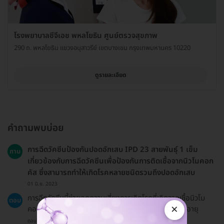
โรงพยาบาลซีจีเอช พหลโยธิน ศูนย์ตรวจสุขภาพ
290 ถ. พหลโยธิน แขวงอนุสาวรีย์ เขตบางเขน กรุงเทพมหานคร 10220
ดูรายละเอียด
คำถามพบบ่อย
การฉีดวัคซีนป้องกันปอดอักเสบ IPD 23 สายพันธุ์ 1 เข็ม
ถาม
เกี่ยวข้องกับการฉีดวัคซีนเพื่อป้องกันการติดเชื้อจากนิวโมคอก
คัส ซึ่งสามารถทำให้เกิดโรคหลายชนิดรวมถึงปอดอักเสบ
01 มิ.ย. 2023
การฉีดวัคซีนนี้ช่วยลดความเสี่ยงการเกิดโรคที่เกิดจากเชื้อนิวโม
ตอบ
×
คอกคัสและแนะนำสำหรับกลุ่มเสี่ยงเช่นเด็กเล็กและผู้สูงอายุ
ตอบโดยทีมงาน HD