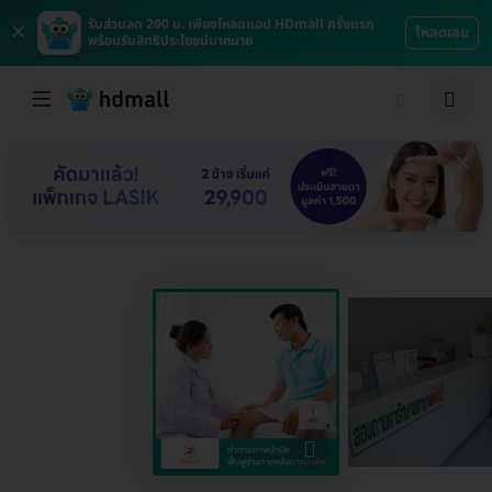
×
รับส่วนลด 200 บ. เพียงโหลดแอป HDmall ครั้งแรก
โหลดเลย
พร้อมรับสิทธิประโยชน์มากมาย