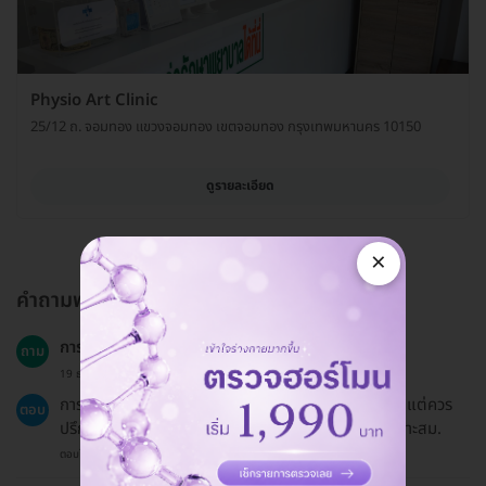
Physio Art Clinic
25/12 ถ. จอมทอง แขวงจอมทอง เขตจอมทอง กรุงเทพมหานคร 10150
ดูรายละเอียด
×
คำถามพบบ่อย
การทำกายภาพบำบัดเหมาะกับทุกกลุ่มอายุหรือไม่?
ถาม
19 ธ.ค. 2024
การทำกายภาพบำบัดสามารถทำได้กับผู้ป่วยทุกกลุ่มอายุ แต่ควร
ตอบ
ปรึกษานักกายภาพบำบัดเพื่อให้มั่นใจว่าปลอดภัยและเหมาะสม.
ตอบโดยทีมงาน HD