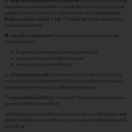
🌟
ฟื้นฟูร่างกายหลังการผ่าตัดมีประสิทธิภาพ!
คุณกำลังมองหาวิธีการฟื้นฟู
ร่างกายหลังจากการผ่าตัดหรือไม่? อาการเจ็บปวดและความไม่สบายอาจทำให้
คุณรู้สึกไม่มั่นใจในชีวิตประจำวัน แต่ไม่ต้องกังวล! บริการ
กายภาพบำบัด
ฟื้นฟูร่างกายหลังการผ่าตัด 1 ครั้ง
ที่
Physio Art Clinic
พร้อมช่วยคุณ
กลับมาแข็งแรงอีกครั้ง!
🏥
บริการนี้จะช่วยคุณอย่างไร?
การกายภาพบำบัดมีประโยชน์มากมายที่
สามารถช่วยให้คุณ:
ฟื้นฟูความแข็งแรงและความยืดหยุ่นของกล้ามเนื้อ
ลดอาการเจ็บปวดและความไม่สะดวกสบาย
เพิ่มความสามารถในการเคลื่อนไหว
💪
ทำไมต้องเลือกบริการนี้?
การทำกายภาพบำบัดมีหลักการที่เหมาะสมกับ
อาการของคุณ โดยนักกายภาพบำบัดที่มีใบประกอบวิชาชีพจะทำการประเมิน
และเลือกใช้เทคนิคที่เหมาะสมในการฟื้นฟูร่างกายของคุณ
🕒
ระยะเวลาที่คุณจะใช้บริการ:
ประมาณ 60-90 นาที รวมการตรวจสุขภาพ
และการรักษาโดยนักกายภาพบำบัด
อย่าปล่อยให้ความเจ็บปวดหรือความไม่สะดวกสบายรบกวนชีวิตของคุณ!
จอง
บริการ
กับเราได้ง่ายๆ ผ่าน HDmall.co.th และเริ่มต้นการฟื้นฟูร่างกายของ
คุณวันนี้! 📅