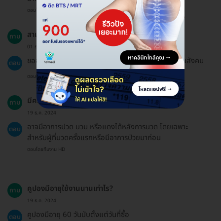
ตอบโดยทีมงาน HD
สามารถใช้สิทธิประกันสังคมได้หรือไม่?
ถาม
01 ธ.ค. 2023
ขออภัยค่ะ แพ็กเกจบน HDmall ไม่ได้เข้าร่วมสิทธิประกันสังคม
ตอบ
ตอบโดยทีมงาน HD
มีความเสี่ยงหรือผลข้างเคียงอะไรบ้าง?
ถาม
19 ธ.ค. 2024
อาจมีอาการปวด บวม หรือแดงได้หลังการนวด โดยเฉพาะ
ตอบ
สำหรับผู้ที่นวดครั้งแรกหรือมีอาการป่วยมาก่อน
ตอบโดยทีมงาน HD
คูปองมีอายุใช้งานนานเท่าไร?
ถาม
19 ธ.ค. 2024
คูปองมีอายุ 60 วันนับตั้งแต่วันที่ซื้อ
ตอบ