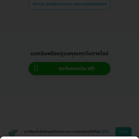
หน้ารวม ศูนย์รักษาไมเกรน หมอแวร์สมิงสหคลินิก
แอดมินพร้อมดูแลคุณทุกวันทางไลน์
คุยกับแอดมิน ฟรี!
ตกลง
เราใช้คุกกี้เพื่อให้คุณได้รับประสบการณ์ออนไลน์ที่ดีที่สุด
ได้ที่นี่