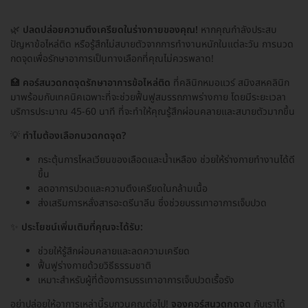
🌿
ปลดปล่อยความตึงเครียดในร่างกายของคุณ!
หากคุณกำลังประสบ
ปัญหาข้อไหล่ติด หรือรู้สึกไม่สบายตัวจากการทำงานหนักในแต่ละวัน การนวด
กดจุดเพื่อรักษาอาการเป็นทางเลือกที่คุณไม่ควรพลาด!
🏥
คอร์สนวดกดจุดรักษาอาการข้อไหล่ติด
ที่คลินิกหมอแวร์ สมิงสหคลินิก
มาพร้อมกับเทคนิคเฉพาะที่จะช่วยฟื้นฟูสมรรถภาพร่างกาย โดยมีระยะเวลา
บริการประมาณ 45-60 นาที ที่จะทำให้คุณรู้สึกผ่อนคลายและสบายตัวมากขึ้น
💡
ทำไมต้องเลือกนวดกดจุด?
กระตุ้นการไหลเวียนของเลือดและน้ำเหลือง ช่วยให้ร่างกายทำงานได้ดี
ขึ้น
ลดอาการปวดและความตึงเครียดในกล้ามเนื้อ
ส่งเสริมการหลั่งสารอะดรีนาลีน ซึ่งช่วยบรรเทาอาการเจ็บปวด
✨
ประโยชน์เพิ่มเติมที่คุณจะได้รับ:
ช่วยให้รู้สึกผ่อนคลายและลดความเครียด
ฟื้นฟูร่างกายด้วยวิธีธรรมชาติ
เหมาะสำหรับผู้ที่ต้องการบรรเทาอาการเจ็บปวดเรื้อรัง
อย่าปล่อยให้อาการเหล่านี้รบกวนคุณต่อไป!
จองคอร์สนวดกดจุด
กับเราได้