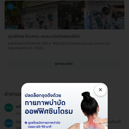
1
ศูนย์รักษาไมเกรน หมอแวร์สมิงสหคลินิก
หลังห้างพาราไดซ์พาร์ค 203 ถ. ศรีนครินทร์ แขวงหนองบอน เขตประเวศ
กรุงเทพมหานคร 10250
ดูรายละเอียด
×
คำถามพบบ่อย
หลังการนวดควรหลีกเลี่ยงอะไรบ้าง?
ถาม
19 ธ.ค. 2024
ควรหลีกเลี่ยงการทำกิจกรรมที่ใช้แรงหนักหรือมีการเคลื่อนไหวที่
ตอบ
มากเกินไปในช่วง 24 ชั่วโมงแรกหลังการนวด