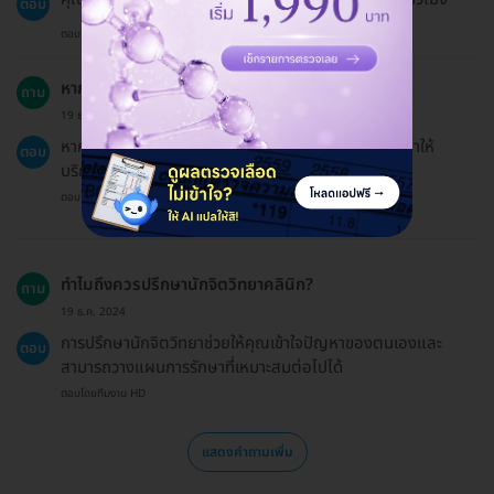
ตอบ
ตอบโดยทีมงาน HD
หากเข้ารับบริการสายจะมีผลต่อเวลาการปรึกษาไหม?
ถาม
19 ธ.ค. 2024
หากเข้ารับบริการสายเกิน 15 นาที คลินิกอาจต้องลดเวลาให้
ตอบ
บริการ
ตอบโดยทีมงาน HD
ทำไมถึงควรปรึกษานักจิตวิทยาคลินิก?
ถาม
19 ธ.ค. 2024
การปรึกษานักจิตวิทยาช่วยให้คุณเข้าใจปัญหาของตนเองและ
ตอบ
สามารถวางแผนการรักษาที่เหมาะสมต่อไปได้
ตอบโดยทีมงาน HD
แสดงคำถามเพิ่ม