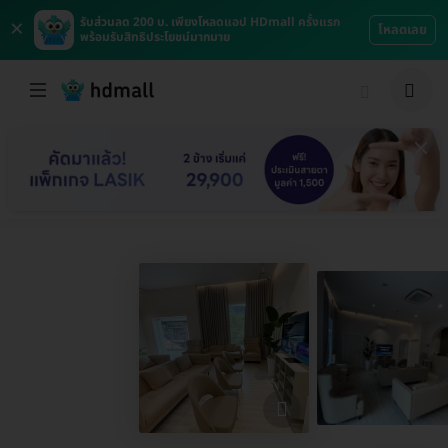
×
รับส่วนลด 200 บ. เพียงโหลดแอป HDmall ครั้งแรก
โหลดเลย
พร้อมรับสิทธิประโยชน์มากมาย