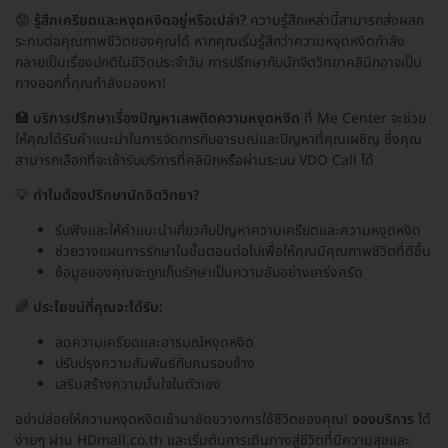
😟
รู้สึกเครียดและหงุดหงิดอยู่หรือเปล่า?
ความรู้สึกเหล่านี้สามารถส่งผลก
ระทบต่อคุณภาพชีวิตของคุณได้ หากคุณเริ่มรู้สึกว่าความหงุดหงิดกำลัง
กลายเป็นเรื่องปกติในชีวิตประจำวัน การปรึกษากับนักจิตวิทยาคลินิกอาจเป็น
ทางออกที่คุณกำลังมองหา!
🏥
บริการปรึกษาเรื่องปัญหาเสพติดความหงุดหงิด
ที่ Me Center จะช่วย
ให้คุณได้รับคำแนะนำในการจัดการกับอารมณ์และปัญหาที่คุณเผชิญ ซึ่งคุณ
สามารถเลือกที่จะเข้ารับบริการที่คลินิกหรือผ่านระบบ VDO Call ได้
💡
ทำไมต้องปรึกษานักจิตวิทยา?
รับฟังและให้คำแนะนำเกี่ยวกับปัญหาความเครียดและความหงุดหงิด
ช่วยวางแผนการรักษาในขั้นตอนต่อไปเพื่อให้คุณมีคุณภาพชีวิตที่ดีขึ้น
ข้อมูลของคุณจะถูกเก็บรักษาเป็นความลับอย่างเคร่งครัด
🌈
ประโยชน์ที่คุณจะได้รับ:
ลดความเครียดและอารมณ์หงุดหงิด
ปรับปรุงความสัมพันธ์กับคนรอบข้าง
เสริมสร้างความมั่นใจในตัวเอง
อย่าปล่อยให้ความหงุดหงิดเข้ามาขัดขวางการใช้ชีวิตของคุณ!
จองบริการ
ได้
ง่ายๆ ผ่าน HDmall.co.th และเริ่มต้นการเดินทางสู่ชีวิตที่มีความสุขและ