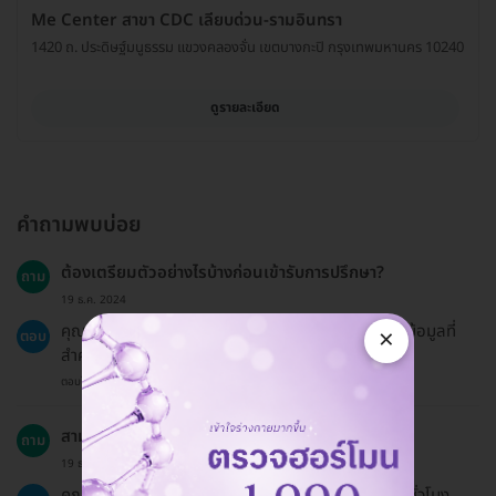
Me Center สาขา CDC เลียบด่วน-รามอินทรา
1420 ถ. ประดิษฐ์มนูธรรม แขวงคลองจั่น เขตบางกะปิ กรุงเทพมหานคร 10240
ดูรายละเอียด
คำถามพบบ่อย
ต้องเตรียมตัวอย่างไรบ้างก่อนเข้ารับการปรึกษา?
ถาม
19 ธ.ค. 2024
คุณควรคิดถึงปัญหาที่ต้องการพูดคุยและอาจจดบันทึกข้อมูลที่
×
ตอบ
สำคัญ เพื่อให้การปรึกษามีประสิทธิภาพมากที่สุด
ตอบโดยทีมงาน HD
สามารถเลื่อนนัดได้หรือไม่?
ถาม
19 ธ.ค. 2024
คุณสามารถเลื่อนนัดได้หากแจ้งล่วงหน้าอย่างน้อย 24 ชั่วโมง