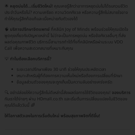
🌟
หยุดบ่นได้...เริ่มชีวิตใหม่!
คุณเคยรู้สึกว่าอาการหยุดบ่นไม่ได้รบกวนชีวิต
ประจำวันหรือไม่? ความเครียด ความวิตกกังวล หรือความรู้สึกไม่สบายใจอาจ
ทำให้คุณรู้สึกท้อแท้และเบื่อหน่ายกับตัวเองได้
🧠
บริการปรึกษาจิตแพทย์
ที่คลินิก Joy of Minds พร้อมช่วยให้คุณเปิดใจ
พูดคุยเกี่ยวกับปัญหาเหล่านี้ ไม่ว่าจะเป็นการหยุดบ่น หรือข้อกังวลอื่นๆ ที่ส่ง
ผลต่อคุณภาพชีวิต บริการนี้สามารถทำได้ทั้งที่คลินิกหรือผ่านระบบ VDO
Call เพื่อความสะดวกสบายที่เหมาะกับคุณ
💡
ทำไมต้องเลือกบริการนี้?
ระยะเวลาปรึกษาเพียง 30 นาที ช่วยให้คุณประหยัดเวลา
เหมาะสำหรับผู้ที่ต้องการความเห็นใหม่หรือต้องการเปลี่ยนที่รักษา
ข้อมูลส่วนตัวของคุณจะถูกเก็บเป็นความลับอย่างเคร่งครัด
🔍 อย่าปล่อยให้ความรู้สึกไม่ดีเหล่านี้ส่งผลต่อการใช้ชีวิตของคุณ!
จองบริการ
กับเราได้ง่ายๆ ผ่าน HDmall.co.th และเริ่มต้นการเปลี่ยนแปลงในชีวิตของ
คุณได้แล้ววันนี้ 🌈
ให้โอกาสตัวเองในการเริ่มต้นใหม่ พร้อมสุขภาพจิตที่ดีขึ้น!