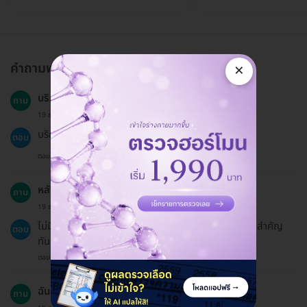
คำถามพบบ่อย
×
บริการนี้เหมาะสำหรับทุกกลุ่มอายุหรือไม่?
ถาม
19 ธ.ค. 2024
บริการนี้เหมาะสำหรับผู้ที่มีอายุ 15 ปีขึ้นไป
ตอบ
ตอบโดยทีมงาน HD
หลังจากการปรึกษาฉันควรหลีกเลี่ยงอะไร?
ถาม
19 ธ.ค. 2024
ไม่มีข้อห้ามเฉพาะเจาะจง แต่ควรหลีกเลี่ยงการตัดสินใจที่สำคัญ
ตอบ
ทันทีหลังการปรึกษา
ตอบโดยทีมงาน HD
ฉันสามารถจองแพ็กเกจให้คนอื่นได้หรือไม่?
ถาม