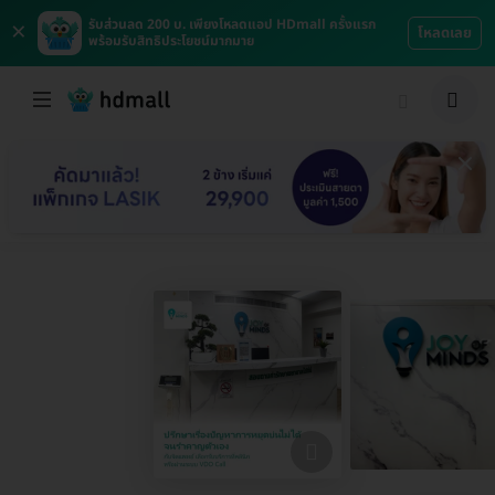
×
รับส่วนลด 200 บ. เพียงโหลดแอป HDmall ครั้งแรก
โหลดเลย
พร้อมรับสิทธิประโยชน์มากมาย