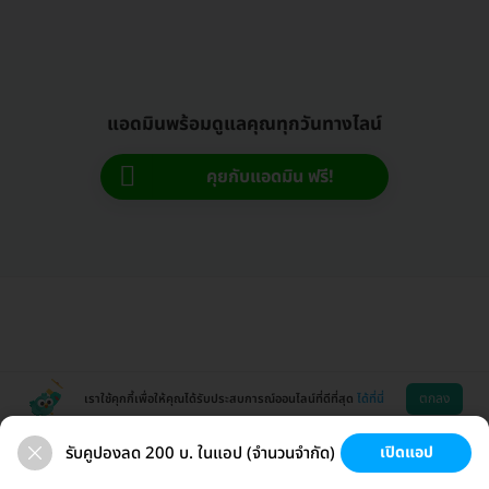
แอดมินพร้อมดูแลคุณทุกวันทางไลน์
คุยกับแอดมิน ฟรี!
ตกลง
เราใช้คุกกี้เพื่อให้คุณได้รับประสบการณ์ออนไลน์ที่ดีที่สุด
ได้ที่นี่
รับคูปองลด 200 บ. ในแอป (จำนวนจำกัด)
เปิดแอป
ตรวจสุขภาพ
เลสิก
วัคซีน HPV
มะเร็งหญิง
ช่วยเหลือ
โหลดแอพ