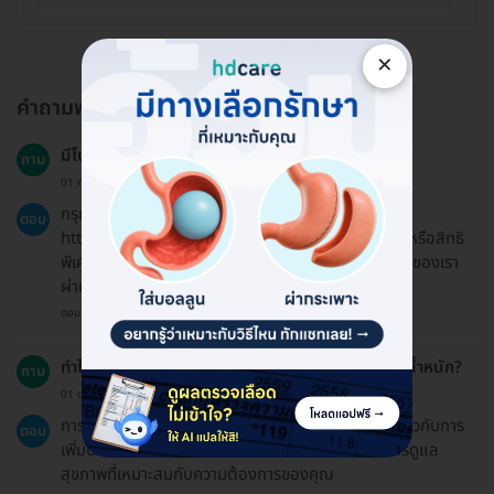
×
คำถามพบบ่อย
มีโปรโมชั่นหรือโค้ดส่วนลดไหม?
ถาม
01 ก.ค. 2024
กรุณาตรวจสอบหน้าสิทธิประโยชน์ของเราที่
ตอบ
https://hdmall.co.th/c/reward เพื่อดูว่ามีโปรโมชั่นหรือสิทธิ
พิเศษใดบ้างที่สามารถใช้ได้ หรือสอบถามทีมบริการลูกค้าของเรา
ผ่านแชทเพื่อขอข้อมูลล่าสุดเกี่ยวกับโปรโมชั่น
ตอบโดยทีมงาน HD
ทำไมฉันควรเข้ารับการปรึกษาแพทย์เกี่ยวกับการเพิ่มน้ำหนัก?
ถาม
01 ต.ค. 2024
การปรึกษาแพทย์ช่วยให้คุณได้รับคำแนะนำที่ถูกต้องเกี่ยวกับการ
ตอบ
เพิ่มน้ำหนักอย่างปลอดภัยและมีประสิทธิภาพ พร้อมการดูแล
สุขภาพที่เหมาะสมกับความต้องการของคุณ