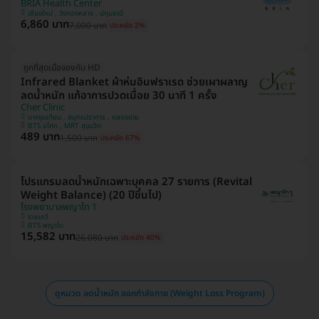
BRIA Health Center
เชียงใหม่ , วังทองหลาง , ปทุมธานี
6,860 บาท
7,000 บาท
ประหยัด 2%
ถูกที่สุดเมื่อจองกับ HD
Infrared Blanket ผ้าห่มอินฟราเรด ช่วยเผาผลาญ
ลดน้ำหนัก แก้อาการปวดเมื่อย 30 นาที 1 ครั้ง
Cher Clinic
บางขุนเทียน , สมุทรปราการ , คลองเตย
BTS อโศก , MRT สุขุมวิท
489 บาท
1,500 บาท
ประหยัด 67%
โปรแกรมลดน้ำหนักเฉพาะบุคคล 27 รายการ (Revital
Weight Balance) (20 ปีขึ้นไป)
โรงพยาบาลพญาไท 1
ราชเทวี
BTS พญาไท
15,582 บาท
26,080 บาท
ประหยัด 40%
ดูหมวด ลดน้ำหนัก ออกกำลังกาย (Weight Loss Program)