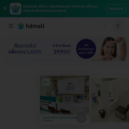
×
รับส่วนลด 200 บ. เพียงโหลดแอป HDmall ครั้งแรก
โหลดเลย
พร้อมรับสิทธิประโยชน์มากมาย