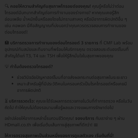
🔍
คอยให้ความสำคัญกับสุขภาพไทรอยด์ของคุณ!
คุณรู้หรือไม่ว่าต่อม
ไทรอยด์มีบทบาทสำคัญต่อการทำงานของร่างกาย? หากคุณเคยรู้สึก
อ่อนเพลีย น้ำหนักขึ้นหรือลงโดยไม่ทราบสาเหตุ หรือมีอาการผิดปกติอื่น ๆ
เช่น คอพอก นี่คือสัญญาณที่บ่งบอกว่าคุณควรตรวจสอบการทำงานของ
ต่อมไทรอยด์!
🏥
บริการตรวจการทำงานของต่อมไทรอยด์ 3 รายการ
ที่ CMF Lab พร้อม
อุปกรณ์ทันสมัยและทีมงานที่พร้อมให้บริการคุณ ตรวจสอบระดับฮอร์โมนที่
สำคัญได้แก่ T3, T4 และ TSH เพื่อให้รู้สึกมั่นใจในสุขภาพของคุณ
💡
ทำไมต้องตรวจไทรอยด์?
ช่วยวินิจฉัยปัญหาฮอร์โมนที่อาจส่งผลกระทบต่อสุขภาพในระยะยาว
เหมาะสำหรับผู้ที่มีประวัติคนในครอบครัวเป็นโรคไทรอยด์หรือเคยมี
อาการผิดปกติ
⏳
บริการรวดเร็ว:
คุณจะได้รับผลการตรวจภายในวันที่ทำการตรวจ หรือในวัน
ถัดไป ทำให้คุณไม่ต้องรอนานเพื่อรู้ผลและวางแผนการรักษาต่อไป
อย่าปล่อยให้อาการเหล่านี้รบกวนชีวิตคุณ!
จองบริการ
กับเราง่าย ๆ ผ่าน
HDmall.co.th เพื่อเริ่มต้นเส้นทางสู่สุขภาพที่ดีกว่า! 📅
ให้การตรวจสุขภาพเป็นส่วนหนึ่งของการดูแลตัวเอง เริ่มต้นที่นี่!