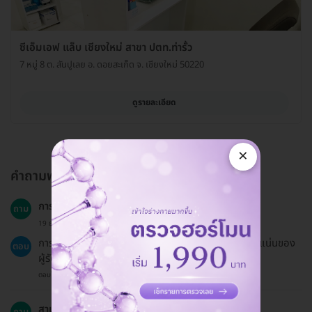
ซีเอ็มเอฟ แล็บ เชียงใหม่ สาขา ปตท.ท่ารั้ว
7 หมู่ 8 ต. สันปูเลย อ. ดอยสะเก็ด จ. เชียงใหม่ 50220
ดูรายละเอียด
×
คำถามพบบ่อย
การตรวจใช้เวลานานแค่ไหน?
ถาม
19 ธ.ค. 2024
การตรวจจะใช้เวลาประมาณ 20 นาที ขึ้นอยู่กับความหนาแน่นของ
ตอบ
ผู้รับบริการในวันนั้น
ตอบโดยทีมงาน HD
สามารถออกใบรับรองแพทย์ได้หรือไม่?
ถาม