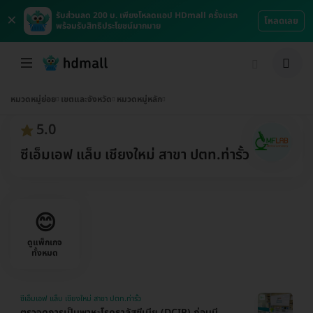
×
รับส่วนลด 200 บ. เพียงโหลดแอป HDmall ครั้งแรก
โหลดเลย
พร้อมรับสิทธิประโยชน์มากมาย
หมวดหมู่ย่อย
เขตและจังหวัด
หมวดหมู่หลัก
5.0
ซีเอ็มเอฟ แล็บ เชียงใหม่ สาขา ปตท.ท่ารั้ว
😊
ดูแพ็กเกจ
ทั้งหมด
ซีเอ็มเอฟ แล็บ เชียงใหม่ สาขา ปตท.ท่ารั้ว
ตรวจดูการเป็นพาหะโรคธาลัสซีเมีย (DCIP) ก่อนมี