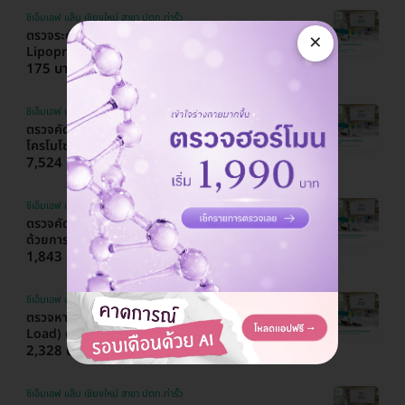
ซีเอ็มเอฟ แล็บ เชียงใหม่ สาขา ปตท.ท่ารั้ว
ตรวจระดับไขมันไม่ดีในเลือด LDL (Low Density
×
Lipoprotein) ด้วยวิธีตรวจเลือด
175 บาท
200 บาท
ประหยัด 13%
ซีเอ็มเอฟ แล็บ เชียงใหม่ สาขา ปตท.ท่ารั้ว
ตรวจคัดกรองดาวน์ซินโดรม NIPT คัดกรอง
โครโมโซมครบทั้งหมด 23 คู่
7,524 บาท
8,000 บาท
ประหยัด 6%
ซีเอ็มเอฟ แล็บ เชียงใหม่ สาขา ปตท.ท่ารั้ว
ตรวจคัดกรองโรคภูมิแพ้ตัวเอง (Autoimmune)
ด้วยการตรวจ ANA Profile
1,843 บาท
2,000 บาท
ประหยัด 8%
ซีเอ็มเอฟ แล็บ เชียงใหม่ สาขา ปตท.ท่ารั้ว
ตรวจหาปริมาณเชื้อไวรัสตับอักเสบซี (HCV Viral
Load) ด้วยวิธีตรวจเลือด
2,328 บาท
2,500 บาท
ประหยัด 7%
ซีเอ็มเอฟ แล็บ เชียงใหม่ สาขา ปตท.ท่ารั้ว