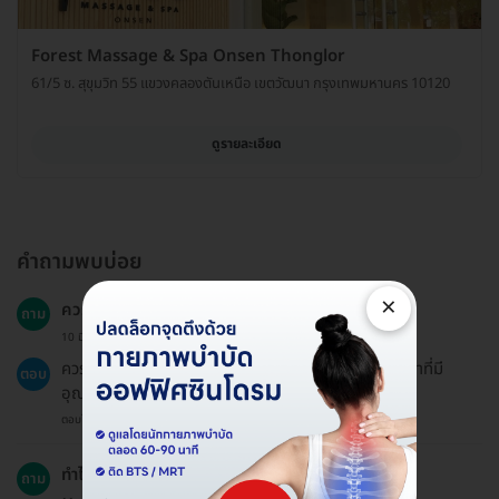
Forest Massage & Spa Onsen Thonglor
61/5 ซ. สุขุมวิท 55 แขวงคลองตันเหนือ เขตวัฒนา กรุงเทพมหานคร 10120
ดูรายละเอียด
คำถามพบบ่อย
×
ควรหลีกเลี่ยงอะไรหลังการนวด?
ถาม
10 มี.ค. 2023
ควรหลีกเลี่ยงการดื่มน้ำเย็นและควรเลือกดื่มน้ำอุ่นหรือน้ำที่มี
ตอบ
อุณหภูมิห้อง
ตอบโดยทีมงาน HD
ทำไมฉันควรเลือกนวดอโรมา?
ถาม