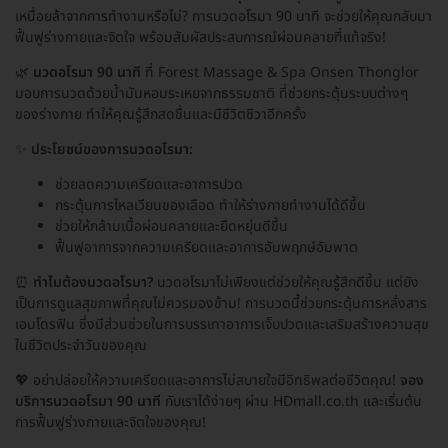
เหนื่อยล้าจากการทำงานหรือไม่? การนวดอโรมา 90 นาที จะช่วยให้คุณกลับมา
ฟื้นฟูร่างกายและจิตใจ พร้อมสัมผัสประสบการณ์ผ่อนคลายที่แท้จริง!
🌿
นวดอโรมา 90 นาที
ที่ Forest Massage & Spa Onsen Thonglor
มอบการนวดด้วยน้ำมันหอมระเหยจากธรรมชาติ ที่ช่วยกระตุ้นระบบต่างๆ
ของร่างกาย ทำให้คุณรู้สึกสดชื่นและมีชีวิตชีวาอีกครั้ง
✨
ประโยชน์ของการนวดอโรมา:
ช่วยลดความเครียดและอาการปวด
กระตุ้นการไหลเวียนของเลือด ทำให้ร่างกายทำงานได้ดีขึ้น
ช่วยให้กล้ามเนื้อผ่อนคลายและยืดหยุ่นดีขึ้น
ฟื้นฟูอาการจากความเครียดและอาการอัมพฤกษ์อัมพาต
⏰
ทำไมต้องนวดอโรมา?
นวดอโรมาไม่เพียงแต่ช่วยให้คุณรู้สึกดีขึ้น แต่ยัง
เป็นการดูแลสุขภาพที่คุณไม่ควรมองข้าม! การนวดนี้ช่วยกระตุ้นการหลั่งสาร
เอนโดรฟิน ซึ่งมีส่วนช่วยในการบรรเทาอาการเจ็บปวดและเสริมสร้างความสุข
ในชีวิตประจำวันของคุณ
💖 อย่าปล่อยให้ความเครียดและอาการไม่สบายใจมีอิทธิพลต่อชีวิตคุณ!
จอง
บริการนวดอโรมา 90 นาที
กับเราได้ง่ายๆ ผ่าน HDmall.co.th และเริ่มต้น
การฟื้นฟูร่างกายและจิตใจของคุณ!