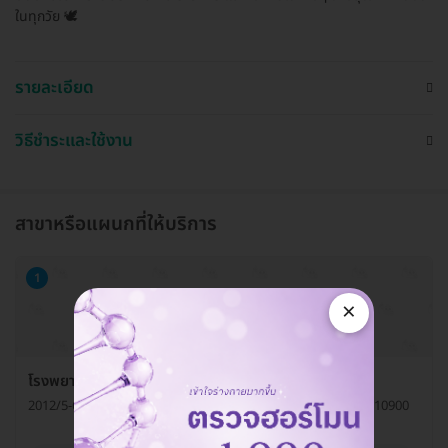
ในทุกวัย 🕊️
รายละเอียด
วิธีชำระและใช้งาน
สาขาหรือแผนกที่ให้บริการ
1
×
โรงพยาบาลเปาโล เกษตร แผนกอายุกรรม
2012/5-6 ถ. พหลโยธิน แขวงเสนานิคม เขตจตุจักร กรุงเทพมหานคร 10900