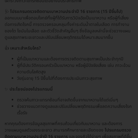
เฝ้าระวังภาวะแทรกซ้อนได้อย่างมีประสิทธิภาพ
🩺
โปรแกรมตรวจติดตามเบาหวานประจำปี 16 รายการ (15 ปีขึ้นไป)
ออกแบบมาเพื่อตอบโจทย์ทั้งผู้ที่ได้รับการวินิจฉัยเป็นเบาหวาน หรือผู้ที่เสี่ยง
ต่อการเกิดโรคนี้ การตรวจครอบคลุมทั้งค่าระดับน้ำตาลในเลือด การทำงาน
ของไต ไขมันในเลือด และตัวชี้วัดสำคัญอื่นๆ ซึ่งข้อมูลเหล่านี้จะช่วยวางแผน
ดูแลสุขภาพระยะยาวและปรับเปลี่ยนพฤติกรรมได้เหมาะสมมากขึ้น
👍
เหมาะสำหรับใคร?
ผู้ที่เป็นเบาหวานและต้องการตรวจติดตามสุขภาพเป็นประจำทุกปี
ผู้ที่มีประวัติครอบครัวเป็นเบาหวาน หรือผู้มีปัจจัยเสี่ยง เช่น ภาวะอ้วน
ความดันโลหิตสูง
วัยรุ่นอายุ 15 ปีขึ้นไปที่ต้องการประเมินภาวะสุขภาพ
✨
ประโยชน์ของโปรแกรมนี้
ตรวจค้นภาวะแทรกซ้อนที่อาจเกิดขึ้นจากเบาหวานได้แต่เนิ่นๆ
ช่วยวางแนวทางดูแลและปรับเปลี่ยนพฤติกรรมเพื่อลดความเสี่ยงโรค
เรื้อรัง
หากคุณต้องการข้อมูลสุขภาพที่ครบถ้วนเกี่ยวกับเบาหวาน และต้องการ
วางแผนดูแลตัวเองระยะยาว สามารถศึกษารายละเอียดของ
โปรแกรมตรวจ
ติดตามเบาหวานประจำปี 16 รายการ
และจองคิวได้ง่ายๆ เพื่อสุขภาพที่ดีขึ้น