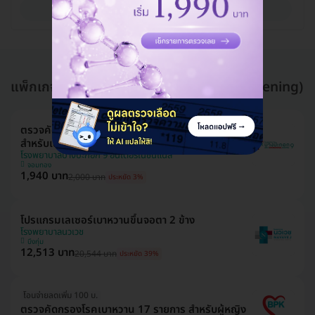
ดูรายละเอียด
แพ็กเกจอื่นใน ตรวจเบาหวาน (Diabetes Screening)
ตรวจคัดกรองภาวะโรคอ้วนและเบาหวาน 11 รายการ
สำหรับเด็กอายุ 7-15 ปี
โรงพยาบาลบางปะกอก 9 อินเตอร์เนชั่นแนล
จอมทอง
1,940 บาท
2,000 บาท
ประหยัด 3%
โปรแกรมเลเซอร์เบาหวานขึ้นจอตา 2 ข้าง
โรงพยาบาลนวเวช
บึงกุ่ม
12,513 บาท
20,544 บาท
ประหยัด 39%
โอนจ่ายลดเพิ่ม 100 บ.
ตรวจคัดกรองโรคเบาหวาน 17 รายการ สำหรับผู้หญิง