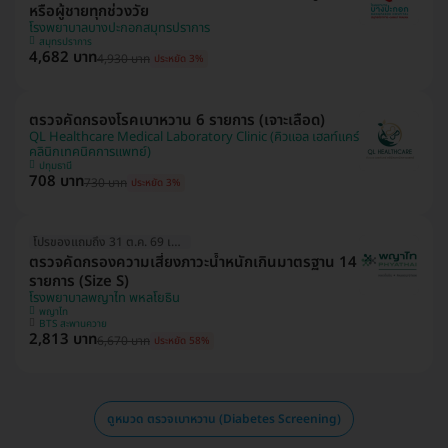
หรือผู้ชายทุกช่วงวัย
โรงพยาบาลบางปะกอกสมุทรปราการ
สมุทรปราการ
4,682 บาท
4,930 บาท
ประหยัด 3%
ตรวจคัดกรองโรคเบาหวาน 6 รายการ (เจาะเลือด)
QL Healthcare Medical Laboratory Clinic (คิวแอล เฮลท์แคร์
คลินิกเทคนิคการแพทย์)
ปทุมธานี
708 บาท
730 บาท
ประหยัด 3%
โปรของแถมถึง 31 ต.ค. 69 เท่านั้น!
ตรวจคัดกรองความเสี่ยงภาวะน้ำหนักเกินมาตรฐาน 14
รายการ (Size S)
โรงพยาบาลพญาไท พหลโยธิน
พญาไท
BTS สะพานควาย
2,813 บาท
6,670 บาท
ประหยัด 58%
ดูหมวด ตรวจเบาหวาน (Diabetes Screening)