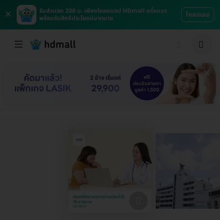
×
รับส่วนลด 200 บ. เพียงโหลดแอป HDmall ครั้งแรก
โหลดเลย
พร้อมรับสิทธิประโยชน์มากมาย