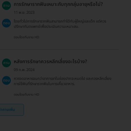
การรักษารากฟันเหมาะกับทุกกลุ่มอายุหรือไม่?
ถาม
11 พ.ย. 2023
โดยทั่วไปการรักษารากฟันสามารถทำได้กับผู้ใหญ่และเด็ก แต่ควร
ตอบ
ปรึกษาทันตแพทย์เพื่อประเมินความเหมาะสม.
ตอบโดยทีมงาน HD
หลังการรักษาควรหลีกเลี่ยงอะไรบ้าง?
ถาม
09 ก.พ. 2024
ควรงดอาหารจนกว่าอาการชาในช่องปากจะหมดไป และควรหลีกเลี่ยง
ตอบ
การใช้ฟันที่รักษารากฟันในการเคี้ยวอาหาร.
ตอบโดยทีมงาน HD
ำถามเพิ่ม