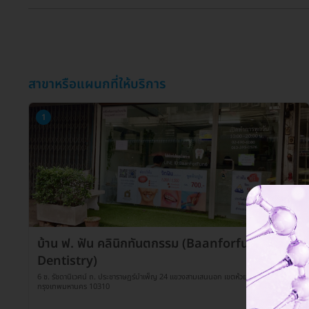
สาขาหรือแผนกที่ให้บริการ
1
บ้าน ฟ. ฟัน คลินิกทันตกรรม (Baanforfun
Dentistry)
6 ซ. รัชดานิเวศน์ ถ. ประชาราษฏร์บำเพ็ญ 24 แขวงสามเสนนอก เขตห้วยขวาง
กรุงเทพมหานคร 10310