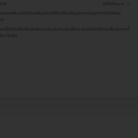
ขวาง
ดูที่ตั้งทั้งหมด
ักษารากฟัน ช่วยให้รักษาฟันแท้เอาไว้ได้ แม้ฟันมีปัญหามากจนถูกทำลายถึงโพรง
สาท
เกจนี้จำเป็นต้องให้แพทย์ตรวจประเมินก่อนรับบริการ และอาจมีค่าใช้จ่ายเพิ่มเติมจากที่
ว้บนเว็บไซต์