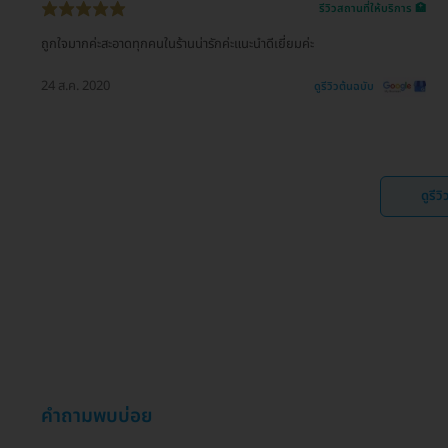
รีวิวสถานที่ให้บริการ 🏥
ถูกใจมากค่ะสะอาดทุกคนในร้านน่ารักค่ะแนะนำดีเยี่ยมค่ะ
24 ส.ค. 2020
ดูรีวิวต้นฉบับ
ดูรีว
คำถามพบบ่อย