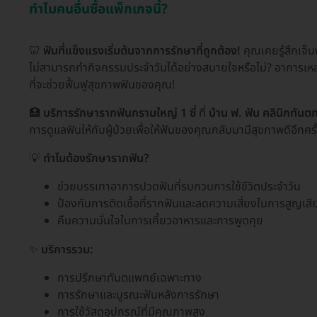
ทำไมคนอื่นซื้อแพ็กเกจนี้?
🦷
ฟันที่แข็งแรงเริ่มต้นจากการรักษาที่ถูกต้อง!
คุณเคยรู้สึกเจ็บ
ไม่สามารถทำกิจกรรมประจำวันได้อย่างสบายใจหรือไม่? อาการเห
ที่จะช่วยฟื้นฟูสุขภาพฟันของคุณ!
🏥
บริการรักษารากฟันกรามใหญ่ 1 ซี่
ที่
บ้าน ฟ. ฟัน คลินิกทัน
การดูแลฟันให้กับผู้ป่วยเพื่อให้ฟันของคุณกลับมามีสุขภาพดีอีกครั
💡
ทำไมต้องรักษารากฟัน?
ช่วยบรรเทาอาการปวดฟันที่รบกวนการใช้ชีวิตประจำวัน
ป้องกันการติดเชื้อที่รากฟันและลดความเสี่ยงในการสูญเสี
คืนความมั่นใจในการเคี้ยวอาหารและการพูดคุย
✨
บริการรวม:
การปรึกษาทันตแพทย์เฉพาะทาง
การรักษาและบูรณะฟันหลังการรักษา
การใช้วัสดุอุปกรณ์ที่มีคุณภาพสูง