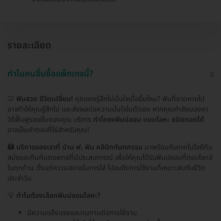
รายละเอียด
ทำไมคนอื่นซื้อแพ็กเกจนี้?
🦷
ฟันสวย ชีวิตเปลี่ยน!
คุณเคยรู้สึกไม่มั่นใจเมื่อยิ้มไหม? ฟันที่ขาดหายไป
อาจทำให้คุณรู้สึกไม่ และส่งผลต่อความมั่นใจในตัวเอง หากคุณกำลังมองหา
วิธีฟื้นฟูรอยยิ้มของคุณ บริการ
ทำโครงฟันปลอม แบบโลหะ ชนิดถอดได้
อาจเป็นคำตอบที่ใช่สำหรับคุณ!
🏥
บริการของเราที่ บ้าน ฟ. ฟัน คลินิกทันตกรรม
มาพร้อมกับเทคโนโลยีทัน
สมัยและทีมทันตแพทย์ที่มีประสบการณ์ เพื่อให้คุณได้รับฟันปลอมที่ตอบโจทย์
ในทุกด้าน ตั้งแต่ความสบายในการใส่ ไปจนถึงการใช้งานที่เหมาะสมกับชีวิต
ประจำวัน
💡
ทำไมต้องเลือกฟันปลอมโลหะ?
มีความแข็งแรงและทนทานต่อการใช้งาน