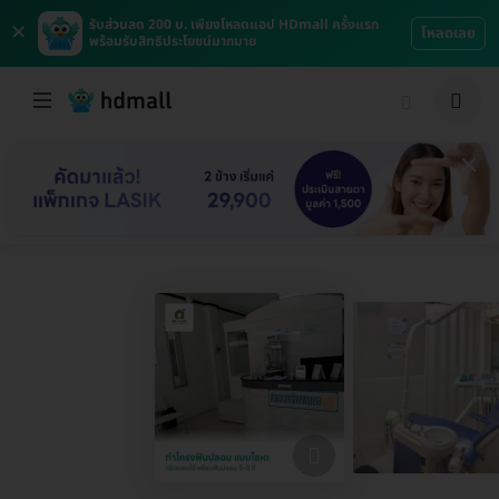
×
รับส่วนลด 200 บ. เพียงโหลดแอป HDmall ครั้งแรก
โหลดเลย
พร้อมรับสิทธิประโยชน์มากมาย