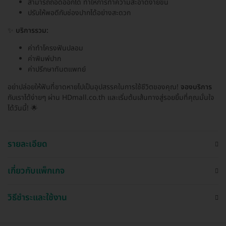
สามารถถอดออกได้ ทำให้การทำความสะอาดง่ายขึ้น
ปรับให้พอดีกับช่องปากได้อย่างสะดวก
✨
บริการรวม:
ค่าทำโครงฟันปลอม
ค่าพิมพ์ปาก
ค่าปรึกษาทันตแพทย์
อย่าปล่อยให้ฟันที่ขาดหายไปเป็นอุปสรรคในการใช้ชีวิตของคุณ!
จองบริการ
กับเราได้ง่ายๆ ผ่าน HDmall.co.th และเริ่มต้นเส้นทางสู่รอยยิ้มที่คุณมั่นใจ
ได้วันนี้! 🌟
รายละเอียด
เกี่ยวกับแพ็กเกจ
วิธีชำระและใช้งาน