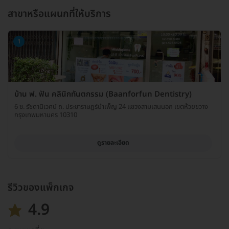
สาขาหรือแผนกที่ให้บริการ
1
บ้าน ฟ. ฟัน คลินิกทันตกรรม (Baanforfun Dentistry)
6 ซ. รัชดานิเวศน์ ถ. ประชาราษฏร์บำเพ็ญ 24 แขวงสามเสนนอก เขตห้วยขวาง
กรุงเทพมหานคร 10310
ดูรายละเอียด
รีวิวของแพ็กเกจ
4.9