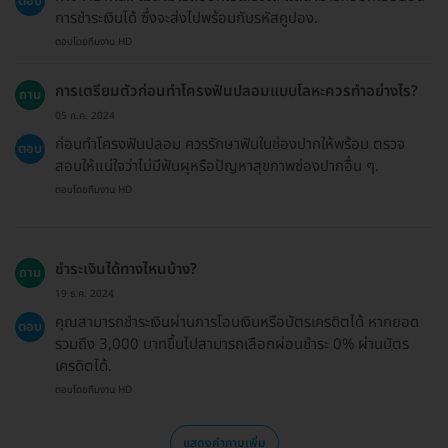
ตอบ
การชำระเงินได้ ซึ่งจะส่งไปพร้อมกับรหัสคูปอง.
ตอบโดยทีมงาน HD
การเตรียมตัวก่อนทำโครงฟันปลอมแบบโลหะควรทำอย่างไร?
ถาม
05 ก.ค. 2024
ก่อนทำโครงฟันปลอม ควรรักษาฟันในช่องปากให้พร้อม ตรวจ
ตอบ
สอบให้แน่ใจว่าไม่มีฟันผุหรือปัญหาสุขภาพช่องปากอื่น ๆ.
ตอบโดยทีมงาน HD
ชำระเงินได้ทางไหนบ้าง?
ถาม
19 ธ.ค. 2024
คุณสามารถชำระเงินผ่านการโอนเงินหรือบัตรเครดิตได้ หากยอด
ตอบ
รวมถึง 3,000 บาทขึ้นไปสามารถเลือกผ่อนชำระ 0% ผ่านบัตร
เครดิตได้.
ตอบโดยทีมงาน HD
แสดงคำถามเพิ่ม