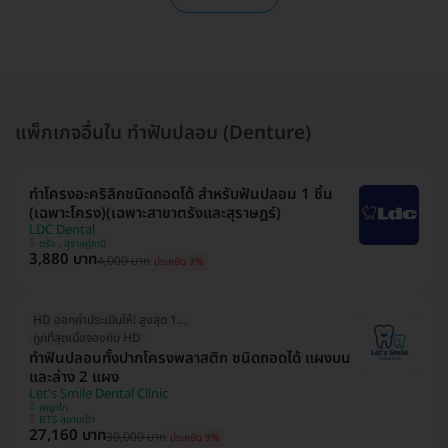
แพ็กเกจอื่นใน ทำฟันปลอม (Denture)
ทำโครงอะคริลิกชนิดถอดได้ สำหรับฟันปลอม 1 ชิ้น
(เฉพาะโครง)(เฉพาะสาขาตรังและสุราษฎร์)
LDC Dental
ตรัง , สุราษฎ์ธานี
3,880 บาท
4,000 บาท
ประหยัด 3%
HD ออกค่าประเมินให้! สูงสุด 1500 บ.
ถูกที่สุดเมื่อจองกับ HD
ทำฟันปลอมทั้งปากโครงพลาสติก ชนิดถอดได้ แผงบน
และล่าง 2 แผง
Let's Smile Dental Clinic
พญาไท
BTS สนามเป้า
27,160 บาท
30,000 บาท
ประหยัด 9%