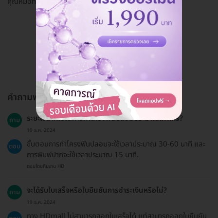
คุณหมอทำดีมากค่ะ บริการดีมากค่ะ 🥰
ดูรีวิวทั้งหมด
คำถามพบบ่อย
ระยะเวลาที่ใช้ในการทำโครงฟันปลอมประมาณเท่าไหร่?
ถาม
19 ธ.ค. 2024
ขั้นตอนการทำโครงฟันปลอมจะใช้เวลาประมาณ 30-60 นาที และ
ตอบ
การพิมพ์ปากจะใช้เวลาประมาณ 15 นาที.
ตอบโดยทีมงาน HD
จะได้รับใบเสร็จหรือใบยืนยันการชำระเงินหรือไม่?
ถาม
19 ธ.ค. 2024
ทาง HDmall ไม่สามารถออกใบเสร็จได้ แต่สามารถออกใบยืนยัน