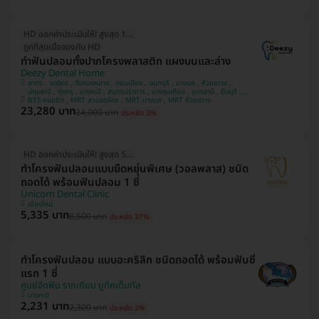
HD ออกค่าประเมินให้! สูงสุด 1500 บ.
ถูกที่สุดเมื่อจองกับ HD
ทำฟันปลอมทั้งปากโครงพลาสติก แผงบนและล่าง
Deezy Dental Home
สาทร , จตุจักร , วังทองหลาง , ดอนเมือง , นนทบุรี , บางแค , ห้วยขวาง ,
ปทุมธานี , ทุ่งครุ , บางกะปิ , สมุทรปราการ , บางขุนเทียน , อุดรธานี , มีนบุรี ,
ขอนแก่น , อุบลราชธานี , บางรัก
BTS หมอชิต , MRT สวนจตุจักร , MRT บางแค , MRT ห้วยขวาง
23,280 บาท
24,000 บาท
ประหยัด 3%
HD ออกค่าประเมินให้! สูงสุด 500 บ.
ทำโครงฟันปลอมแบบยืดหยุ่นพิเศษ (วอลพลาส) ชนิด
ถอดได้ พร้อมฟันปลอม 1 ซี่
Unicorn Dental Clinic
เชียงใหม่
5,335 บาท
8,500 บาท
ประหยัด 37%
ทำโครงฟันปลอม แบบอะคริลิก ชนิดถอดได้ พร้อมฟันซี่
แรก 1 ซี่
ศูนย์จัดฟัน รากเทียม บูทีคเด็นทัล
บางกะปิ
2,231 บาท
2,300 บาท
ประหยัด 3%