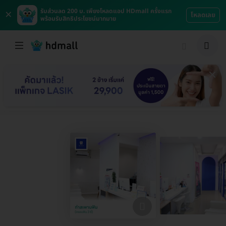
×
รับส่วนลด 200 บ. เพียงโหลดแอป HDmall ครั้งแรก
โหลดเลย
พร้อมรับสิทธิประโยชน์มากมาย