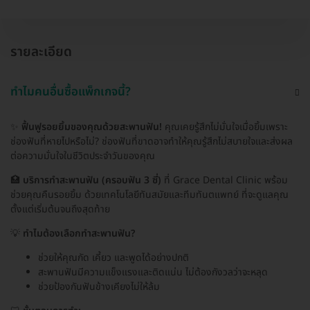
รายละเอียด
ทำไมคนอื่นซื้อแพ็กเกจนี้?
✨
ฟื้นฟูรอยยิ้มของคุณด้วยสะพานฟัน!
คุณเคยรู้สึกไม่มั่นใจเมื่อยิ้มเพราะ
ช่องฟันที่หายไปหรือไม่? ช่องฟันที่ขาดอาจทำให้คุณรู้สึกไม่สบายใจและส่งผล
ต่อความมั่นใจในชีวิตประจำวันของคุณ
🏥
บริการทำสะพานฟัน (ครอบฟัน 3 ซี่)
ที่ Grace Dental Clinic พร้อม
ช่วยคุณคืนรอยยิ้ม ด้วยเทคโนโลยีทันสมัยและทีมทันตแพทย์ ที่จะดูแลคุณ
ตั้งแต่เริ่มต้นจนถึงสุดท้าย
💡
ทำไมต้องเลือกทำสะพานฟัน?
ช่วยให้คุณกัด เคี้ยว และพูดได้อย่างปกติ
สะพานฟันมีความแข็งแรงและติดแน่น ไม่ต้องกังวลว่าจะหลุด
ช่วยป้องกันฟันข้างเคียงไม่ให้ล้ม