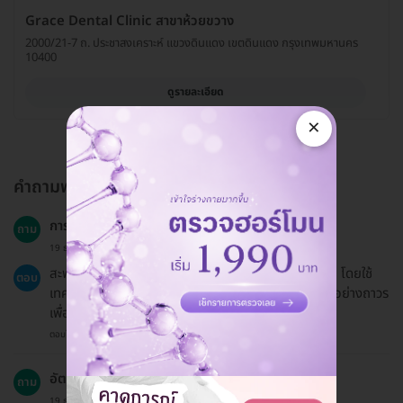
Grace Dental Clinic สาขาห้วยขวาง
2000/21-7 ถ. ประชาสงเคราะห์ แขวงดินแดง เขตดินแดง กรุงเทพมหานคร
10400
ดูรายละเอียด
×
คำถามพบบ่อย
การทำสะพานฟันคืออะไร?
ถาม
19 ธ.ค. 2024
สะพานฟัน (Dental Bridge) เป็นฟันปลอมชนิดติดแน่น โดยใช้
ตอบ
เทคนิคยึดซี่ฟันปลอมเข้ากับฟันธรรมชาติซี่ข้างเคียง 2 ซี่อย่างถาวร
เพื่อทดแทนฟันที่สูญเสียไป.
ตอบโดยทีมงาน HD
อัตราความสำเร็จของการทำสะพานฟันเป็นอย่างไร?
ถาม
19 ธ.ค. 2024