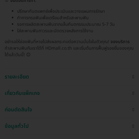
🦷
ขั้นตอนการทำ:
ปรึกษาทันตแพทย์เพื่อประเมินและวางแผนการรักษา
ทำการกรอฟันเพื่อเตรียมสำหรับสะพานฟัน
รอการผลิตสะพานฟันจากแล็บทันตกรรมประมาณ 5-7 วัน
ใส่สะพานฟันถาวรและนัดตรวจหลังการใช้งาน
อย่ารอให้ช่องฟันที่หายไปส่งผลกระทบต่อความมั่นใจในตัวคุณ!
จองบริการ
ทำสะพานฟันกับเราได้ที่ HDmall.co.th และเริ่มต้นการฟื้นฟูรอยยิ้มของคุณ
ได้แล้ววันนี้! 😊
รายละเอียด
เกี่ยวกับแพ็กเกจ
ก่อนตัดสินใจ
ข้อมูลทั่วไป