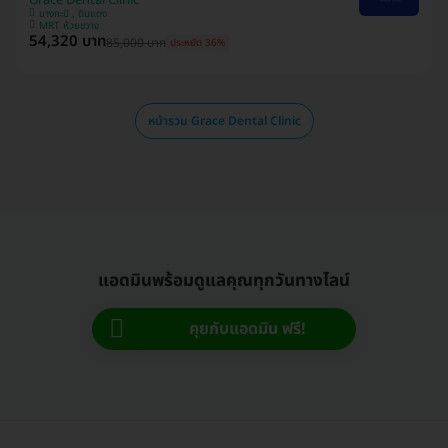
บางกะปิ , ดินแดง
MRT ห้วยขวาง
54,320 บาท
85,000 บาท
ประหยัด 36%
หน้ารวม Grace Dental Clinic
แอดมินพร้อมดูแลคุณทุกวันทางไลน์
คุยกับแอดมิน ฟรี!