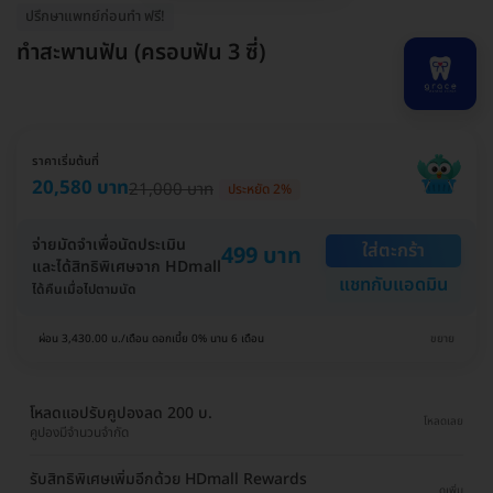
ปรึกษาแพทย์ก่อนทำ ฟรี!
ทำสะพานฟัน (ครอบฟัน 3 ซี่)
ราคาเริ่มต้นที่
20,580 บาท
21,000 บาท
ประหยัด 2%
จ่ายมัดจำเพื่อนัดประเมิน
ใส่ตะกร้า
499 บาท
และได้สิทธิพิเศษจาก HDmall
แชทกับแอดมิน
ได้คืนเมื่อไปตามนัด
ผ่อน 3,430.00 บ./เดือน ดอกเบี้ย 0% นาน 6 เดือน
ขยาย
โหลดแอปรับคูปองลด 200 บ.
โหลดเลย
คูปองมีจำนวนจำกัด
รับสิทธิพิเศษเพิ่มอีกด้วย HDmall Rewards
ดูเพิ่ม