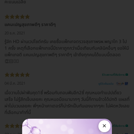
คะแนนเฉลี่ย
แคมเปญสุขภาพดีๆ ราคาดีๆ
20 ธ.ค. 2021
รู้จัก HD ผ่านเวปไซต์ครับ เคยซื้อแพ็กเกจตรวจสุขภาพรพ.พญาไท 3 ไป
1 ครั้ง เหตุที่เลือกแพ็กเกจนี้มีราคาถูกกว่าเมื่อเทียบกับคลินิคอื่นๆ ขอให้มี
แพ็กเกจดี แคมเปญสุขภาพดีๆ ราคาดีๆ เข้าถึงทุกคนได้แบบนี้ตลอด
👏🏻✌🏼
รีวิวสถานที่ให้บริการ 🏥
04 มี.ค. 2021
ดูรีวิวต้นฉบับ
เมื่อวานไปผ่าฟันคุด1ซี่ พร้อมกับถอนฟันอีก2ซี่ คุณหมอทำแปปเดี่ยว
เสร็จ ไม่รู้สึกเจ็บเลยคะ คุณหมอมือเบามากๆ วันนี้ก็ทานข้าวได้ปกติ แผลที่
ผ่าไม่บวมเลยคะ พี่ๆหน้าเคาเตอร์ก็น่ารักเป็นกันเองมากๆคะ ไม่ผิดหวังเลย
ที่เลือกมาทำที่นี้
×
รีวิวสถานที่ให้บริการ 🏥