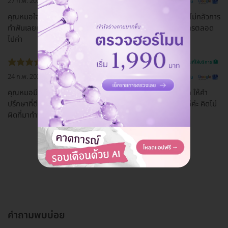
27 ก.พ. 2021
ดูรีวิวต้นฉบับ
คุณหมอใจดีสุดๆ ลูกไปพบหมอฟันครั้งแรก ประทับใจคุณหมอ ไม่กลัวการ
ทำฟันเลยค่ะ ร้านสะอาด พนักงานบริการดี เป็นกันเอง จะใช้บริการตลอด
ไปค่า
รีวิวสถานที่ให้บริการ 🏥
24 ก.พ. 2021
ดูรีวิวต้นฉบับ
คุณหมอมีความเชี่ยวชาญทำฟันปลอมทำออกมาสีธรรมชาติมาก ให้คำ
ปรึกษาที่ดี พูดจาสุภาพ ผู้ช่วยน่ารัก คลินิกสะอาด โดยรวมแล้วดีค่ะ คิดไม่
ผิดที่มาทำฟันคลินิกนี้ไม่แปลกที่คนไข้จะเยอะขนาดนี้
ดูรีวิวทั้งหมด
คำถามพบบ่อย