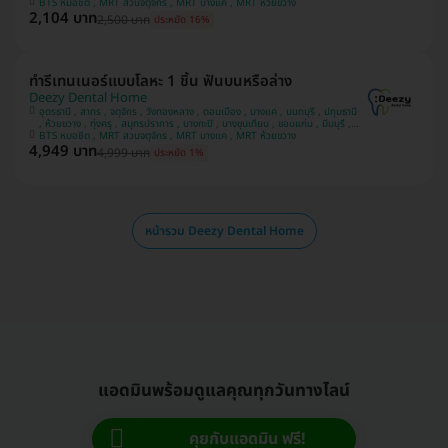
บางรัก , อุบลราชธานี
BTS หมอชิต , MRT สวนจตุจักร , MRT บางแค , MRT ห้วยขวาง
2,104 บาท
2,500 บาท
ประหยัด 16%
ทำรีเทนเนอร์แบบโลหะ 1 ชิ้น ฟันบนหรือล่าง
Deezy Dental Home
อุดรธานี , สาทร , จตุจักร , วังทองหลาง , ดอนเมือง , บางแค , นนทบุรี , ปทุมธานี
, ห้วยขวาง , ทุ่งครุ , สมุทรปราการ , บางกะปิ , บางขุนเทียน , ขอนแก่น , มีนบุรี ,
อุบลราชธานี , บางรัก
BTS หมอชิต , MRT สวนจตุจักร , MRT บางแค , MRT ห้วยขวาง
4,949 บาท
4,999 บาท
ประหยัด 1%
หน้ารวม Deezy Dental Home
แอดมินพร้อมดูแลคุณทุกวันทางไลน์
คุยกับแอดมิน ฟรี!