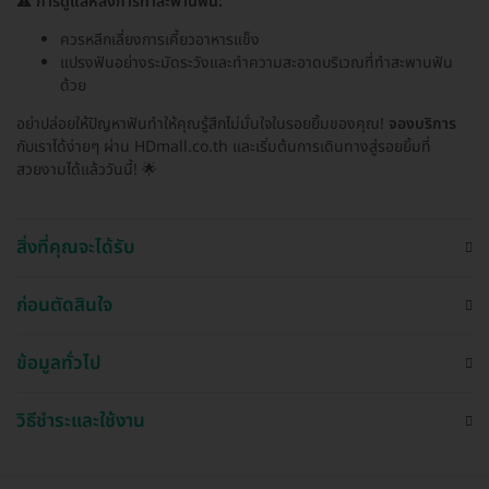
⚠️
การดูแลหลังการทำสะพานฟัน:
ควรหลีกเลี่ยงการเคี้ยวอาหารแข็ง
แปรงฟันอย่างระมัดระวังและทำความสะอาดบริเวณที่ทำสะพานฟัน
ด้วย
อย่าปล่อยให้ปัญหาฟันทำให้คุณรู้สึกไม่มั่นใจในรอยยิ้มของคุณ!
จองบริการ
กับเราได้ง่ายๆ ผ่าน HDmall.co.th และเริ่มต้นการเดินทางสู่รอยยิ้มที่
สวยงามได้แล้ววันนี้! 🌟
สิ่งที่คุณจะได้รับ
ก่อนตัดสินใจ
ข้อมูลทั่วไป
วิธีชำระและใช้งาน