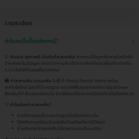
รายละเอียด
ทำไมคนอื่นซื้อแพ็กเกจนี้?
🦷
ฟันสวย สุขภาพดี เริ่มต้นที่สะพานฟัน!
หากคุณมีปัญหาฟันหายไปหรือฟัน
ข้างเคียงเริ่มมีปัญหา การทำสะพานฟันเป็นทางเลือกที่ยอดเยี่ยมที่จะช่วยคืน
ความมั่นใจให้กับรอยยิ้มของคุณ!
🏥
ทำสะพานฟัน (ครอบฟัน 3 ซี่)
ที่ Deezy Dental Home พร้อม
เทคโนโลยีและวัสดุที่ได้มาตรฐาน จะช่วยให้ฟันของคุณกลับมามีรูปร่างและ
ฟังก์ชันที่ดี ฟันปลอมติดแน่น ช่วยให้คุณเคี้ยวอาหารได้ปกติโดยไม่ต้องกังวล!
💡
ทำไมต้องทำสะพานฟัน?
ช่วยให้การบดเคี้ยวและการพูดเป็นไปอย่างราบรื่น
ป้องกันการเคลื่อนตัวของฟันข้างเคียงที่อาจมีปัญหา
ช่วยรักษารูปร่างของฟันให้สวยงามและเป็นระเบียบ