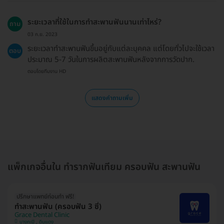
ระยะเวลาที่ใช้ในการทำสะพานฟันนานเท่าไหร่?
ถาม
03 ก.ย. 2023
ระยะเวลาทำสะพานฟันขึ้นอยู่กับแต่ละบุคคล แต่โดยทั่วไปจะใช้เวลา
ตอบ
ประมาณ 5-7 วันในการผลิตสะพานฟันหลังจากการวัดปาก.
ตอบโดยทีมงาน HD
แสดงคำถามเพิ่ม
แพ็กเกจอื่นใน ทำรากฟันเทียม ครอบฟัน สะพานฟัน
ปรึกษาแพทย์ก่อนทำ ฟรี!
ทำสะพานฟัน (ครอบฟัน 3 ซี่)
Grace Dental Clinic
บางกะปิ , ดินแดง