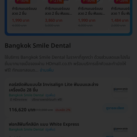
-50%
-21%
-50%
-26%
ทำรีเทนเนอร์แบบ
ทำรีเทนเนอร์แบบ
ทำรีเทนเนอร์แบบ
ทำรีเทนเนอร์แบบ
ลวด 2 ชิ้น
ลวด 2 ชิ้น ฟันบน
ลวด 2 ชิ้น ฟันบน
ลวด 1 ชิ้น ฟันบน
และล่าง
และล่าง
หรือล่าง
1,990 บาท
3,860 บาท
1,990 บาท
1,484 บาท
4,000 บาท
5,000 บาท
4,000 บาท
2,000 บาท
Bangkok Smile Dental
ใช้บริการ Bangkok Smile Dental ในราคาที่ถูกกว่า ด้วยส่วนลดและโปรโม
ชั่นมากมายเมื่อจองผ่าน HDmall.co.th พร้อมบริการเช็กคิวและทำนัดให้
ฟรี! ทักแชทสอบถ...
อ่านเพิ่ม
คอร์สจัดฟันแบบใส Invisalign Lite ฟันบนและล่าง
เครื่องมือ 28 ชิ้น
Bangkok Smile Dental
มี HDreview
ปรึกษาแพทย์ก่อนทำ ฟรี!
ดูรายละเอียด
116,620 บาท
119,000 บาท
ประหยัด 2%
ฟอกสีฟันที่คลินิก แบบ White Express
Bangkok Smile Dental
ดูรายละเอียด