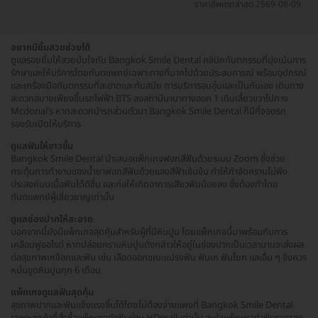
ราคาอัพเดตล่าสุด 2569-08-09
อยากมียิ้มสวยช่วยได้
ดูแลรอยยิ้มให้สวยมั่นใจกับ Bangkok Smile Dental คลินิกทันตกรรมที่มุ่งเน้นการ
รักษาและให้บริการโดยทันตแพทย์เฉพาะทางที่มากไปด้วยประสบการณ์ พร้อมอุปกรณ์
และเครื่องมือทันตกรรมที่สะอาดและทันสมัย การบริการอบอุ่นและเป็นกันเอง เดินทาง
สะดวกสบายเพียงขึ้นรถไฟฟ้า BTS ลงสถานีนานาทางออก 1 เดินเลี้ยวขวาไปทาง
Mcdonal’s หากสะดวกนำรถส่วนตัวมา Bangkok Smile Dental ก็มีที่จอดรถ
รองรับเปิดให้บริการ
ดูแลฟันให้ขาวขึ้น
Bangkok Smile Dental นำเสนอแพ็กเกจฟอกสีฟันด้วยระบบ Zoom ซึ่งช่วย
กระตุ้นการทำงานของน้ำยาฟอกสีฟันด้วยแสงสีฟ้าเข้มข้น ทำให้กำจัดคราบไม่พึง
ประสงค์บนเนื้อฟันได้ดีขึ้น และก่อให้เกิดอาการเสียวฟันน้อยลง ซึ่งต้องทำโดย
ทันตแพทย์ผู้เชี่ยวชาญเท่านั้น
ดูแลช่องปากให้สะอาด
นอกจากนี้ยังมีแพ็กเกจสุดคุ้มสำหรับผู้ที่มีหินปูน โดยแพ็กเกจนี้มาพร้อมกับการ
เคลือบฟูออไรด์ หากปล่อยคราบหินปูนดังกล่าวให้อยู่ในช่องปากเป็นเวลานานจะส่งผล
ต่อสุขภาพเหงือกและฟัน เช่น เลือดออกขณะแปรงฟัน ฟันเก ฟันโยก และอื่น ๆ จึงควร
หมั่นขูดหินปูนทุก 6 เดือน
แพ็กเกจดูแลฟันสุดคุ้ม
สุขภาพปากและฟันแข็งแรงขึ้นได้โดยไม่ต้องจ่ายแพงที่ Bangkok Smile Dental
เฉพาะลูกค้าที่สั่งซื้อแพ็กเกจทำฟันผ่าน HDmall เท่านั้น สนใจแพ็กเกจทำฟันราคาสุด