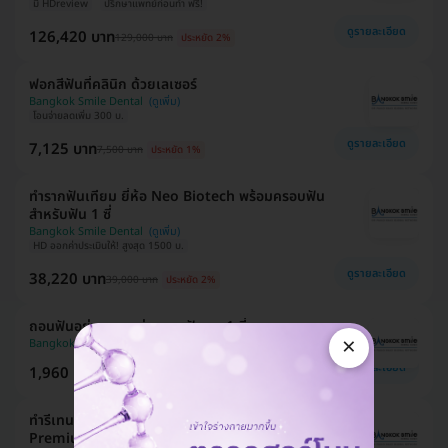
มี HDreview
ปรึกษาแพทย์ก่อนทำ ฟรี!
ดูรายละเอียด
126,420 บาท
129,000 บาท
ประหยัด 2%
ฟอกสีฟันที่คลินิก ด้วยเลเซอร์
Bangkok Smile Dental
โอนจ่ายลดเพิ่ม 300 บ.
ดูรายละเอียด
7,125 บาท
7,500 บาท
ประหยัด 1%
ทำรากฟันเทียม ยี่ห้อ Neo Biotech พร้อมครอบฟัน
สำหรับฟัน 1 ซี่
Bangkok Smile Dental
HD ออกค่าประเมินให้! สูงสุด 1500 บ.
ดูรายละเอียด
38,220 บาท
39,000 บาท
ประหยัด 2%
ถอนฟันอย่างยาก เช่น ถอนฟันคุด 1 ซี่
×
Bangkok Smile Dental
ดูรายละเอียด
1,960 บาท
2,000 บาท
ประหยัด 2%
ทำรีเทนเนอร์ใส 12 ชิ้น (Crystal Smile Hero
Premium) + อุปกรณ์และแอปติดตาม