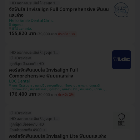
HD ออกค่าประเมินให้! สูงสุด 1500 บ.
จัดฟันใส Invisalign Full Comprehensive ฟันบน
และล่าง
Hello Smile Dental Clinic
ปทุมธานี
BTS แยก คปอ.
155,820 บาท
179,000 บาท
ประหยัด 13%
HD ออกค่าประเมินให้! สูงสุด 1500 บ.
มี HDreview
ถูกที่สุดเมื่อจองกับ HD
คอร์สจัดฟันแบบใส Invisalign Full
Comprehensive ฟันบนและล่าง
LDC Dental
นครศรีธรรมราช , นนทบุรี , บางขุนเทียน , เชียงราย , บางแค , ปทุมธานี ,
วังทองหลาง , สมุทรปราการ , อุดรธานี , อุบลราชธานี , คันนายาว , บางเขน ,
176,400 บาท
สวนหลวง , หลักสี่ , มีนบุรี , นครพนม , ทวีวัฒนา
180,000 บาท
ประหยัด 2%
มี HDreview
HD ออกค่าประเมินให้! สูงสุด 1500 บ.
ถูกที่สุดเมื่อจองกับ HD
โอนจ่ายลดเพิ่ม 4900 บ.
คอร์สจัดฟันแบบใส Invisalign Lite ฟันบนและล่าง