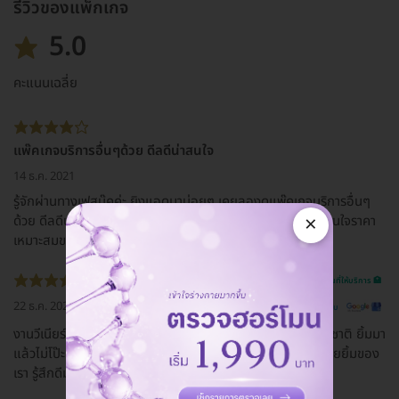
รีวิวของแพ็กเกจ
5.0
คะแนนเฉลี่ย
แพ๊คเกจบริการอื่นๆด้วย ดีลดีน่าสนใจ
14 ธ.ค. 2021
รู้จักผ่านทางเฟสบุ๊คค่ะ ยิงแอดมาบ่อยๆ เคยลองดูแพ๊คเกจบริการอื่นๆ
×
ด้วย ดีลดีน่าสนใจศึกษาเรื่องคลินิกนี้มาสักพักแล้วค่ะ คิดว่าน่าสนใจราคา
เหมาะสมขอบคุณแอดมินที่ตอบอย่างรวดเร็วทุกข้อสงสัยนะคะ"
รีวิวสถานที่ให้บริการ 🏥
22 ธ.ค. 2022
ดูรีวิวต้นฉบับ
งานวีเนียร์ของที่นี่ทำออกมาแล้วฟันเรียงกันสวย ขาวแบบธรรมชาติ ยิ้มมา
แล้วไม่โป๊ะค่ะ หลังจากที่ทำวีเนียร์งานเข้าปังๆเพราะลูกค้าชอบรอยยิ้มของ
เรา รู้สึกดีมากค่ะที่เลือกทำวีเนียร์กับคลินิกนี้