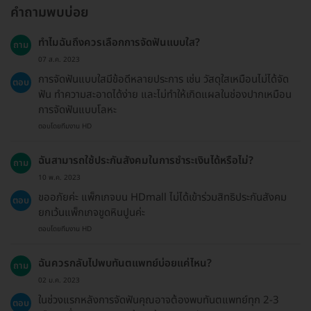
คำถามพบบ่อย
ทำไมฉันถึงควรเลือกการจัดฟันแบบใส?
ถาม
07 ส.ค. 2023
การจัดฟันแบบใสมีข้อดีหลายประการ เช่น วัสดุใสเหมือนไม่ได้จัด
ตอบ
ฟัน ทำความสะอาดได้ง่าย และไม่ทำให้เกิดแผลในช่องปากเหมือน
การจัดฟันแบบโลหะ
ตอบโดยทีมงาน HD
ฉันสามารถใช้ประกันสังคมในการชำระเงินได้หรือไม่?
ถาม
10 พ.ค. 2023
ขออภัยค่ะ แพ็กเกจบน HDmall ไม่ได้เข้าร่วมสิทธิประกันสังคม
ตอบ
ยกเว้นแพ็กเกจขูดหินปูนค่ะ
ตอบโดยทีมงาน HD
ฉันควรกลับไปพบทันตแพทย์บ่อยแค่ไหน?
ถาม
02 ม.ค. 2023
ในช่วงแรกหลังการจัดฟันคุณอาจต้องพบทันตแพทย์ทุก 2-3
ตอบ