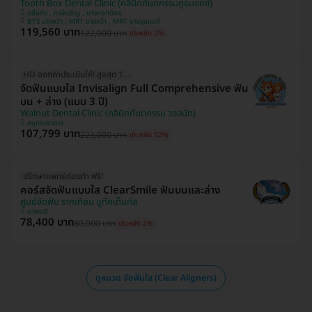
Tooth Box Dental Clinic (คลินิกทันตกรรมทูธบอกซ์)
ตลิ่งชัน , ภาษีเจริญ , บางกอกน้อย
BTS บางหว้า , MRT บางหว้า , MRT บางขุนนนท์
119,560 บาท
122,000 บาท
ประหยัด 2%
HD ออกค่าประเมินให้! สูงสุด 1500 บ.
จัดฟันแบบใส Invisalign Full Comprehensive ฟัน
บน + ล่าง (แบบ 3 ปี)
Walnut Dental Clinic (คลินิกทันตกรรม วอลนัท)
สมุทรปราการ
107,799 บาท
223,000 บาท
ประหยัด 52%
ปรึกษาแพทย์ก่อนทำ ฟรี!
คอร์สจัดฟันแบบใส ClearSmile ฟันบนและล่าง
ศูนย์จัดฟัน รากเทียม บูทีคเด็นทัล
บางกะปิ
78,400 บาท
80,000 บาท
ประหยัด 2%
ดูหมวด จัดฟันใส (Clear Aligners)