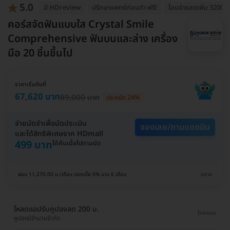
5.0
มี HDreview
ปรึกษาแพทย์ก่อนทำ ฟรี!
โอนจ่ายลดเพิ่ม 3200 บ
คอร์สจัดฟันแบบใส Crystal Smile
Comprehensive ฟันบนและล่าง เครื่อง
มือ 20 ชิ้นขึ้นไป
ราคาเริ่มต้นที่
67,620 บาท
89,000 บาท
ประหยัด 24%
จ่ายมัดจำเพื่อนัดประเมิน
จองเลย/ถามแอดมิน
และได้สิทธิพิเศษจาก HDmall
499 บาท
ได้คืนเมื่อไปตามนัด
ผ่อน 11,270.00 บ./เดือน ดอกเบี้ย 0% นาน 6 เดือน
ขยาย
โหลดแอปรับคูปองลด 200 บ.
โหลดเลย
คูปองมีจำนวนจำกัด