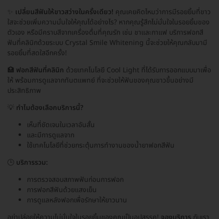
✨
เปลี่ยนสีฟันให้ขาวสว่างในครั้งเดียว!
คุณเคยคิดไหมว่าการมีรอยยิ้มที่ขาว
ใสจะช่วยเพิ่มความมั่นใจให้คุณได้อย่างไร? หากคุณรู้สึกไม่มั่นใจในรอยยิ้มของ
ตัวเอง หรือมีคราบสีจากเครื่องดื่มที่คุณรัก เช่น ชาและกาแฟ บริการฟอกสี
ฟันที่คลินิกด้วยระบบ Crystal Smile Whitening นี้จะช่วยให้คุณกลับมามี
รอยยิ้มที่สดใสอีกครั้ง!
🏥
ฟอกสีฟันที่คลินิก
ด้วยเทคโนโลยี Cool Light ที่ได้รับการออกแบบมาเพื่อ
ให้ พร้อมการดูแลจากทันตแพทย์ ที่จะช่วยให้ฟันของคุณขาวขึ้นอย่างมี
ประสิทธิภาพ
💡
ทำไมต้องเลือกบริการนี้?
เห็นที่ชัดเจนในเวลาอันสั้น
และมีการดูแลจาก
ใช้เทคโนโลยีที่ช่วยกระตุ้นการทำงานของน้ำยาฟอกสีฟัน
🕒
บริการรวม:
การตรวจสอบสภาพฟันก่อนการฟอก
การฟอกสีฟันด้วยแสงเย็น
การดูแลหลังฟอกเพื่อรักษาให้ยาวนาน
อย่าปล่อยให้ความไม่มั่นใจในรอยยิ้มของคุณเป็นอุปสรรค!
จองบริการ
กับเรา