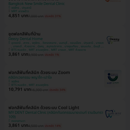
Bangkok New Smile Dental Clinic
จตุจักร , ปทุมธานี
MRT ลาดพร้าว
4,851 บาท
7,000 บาท
ประหยัด 31%
ชุดฟอกสีฟันที่บ้าน
Deezy Dental Home
อุดรธานี , สาทร , จตุจักร , วังทองหลาง , นนทบุรี , ดอนเมือง , ปทุมธานี , บางแค
, บางกะปิ , ห้วยขวาง , ทุ่งครุ , สมุทรปราการ , บางขุนเทียน , ขอนแก่น , มีนบุรี ,
อุบลราชธานี , บางรัก
BTS หมอชิต , MRT สวนจตุจักร , MRT บางแค , MRT ห้วยขวาง
3,861 บาท
3,900 บาท
ประหยัด 1%
ฟอกสีฟันที่คลินิก ด้วยระบบ Zoom
คลินิกเวชกรรม พญาไท-เปาโล
จตุจักร
BTS หมอชิต , MRT สวนจตุจักร
10,791 บาท
16,300 บาท
ประหยัด 34%
ฟอกสีฟันที่คลินิก ด้วยระบบ Cool Light
MY DENT Dental Clinic (คลินิกทันตกรรมมายเดนท์ รามอินทรา
109)
คลองสามวา
3,861 บาท
4,500 บาท
ประหยัด 14%