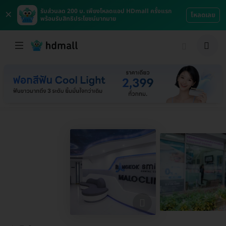
×
รับส่วนลด 200 บ. เพียงโหลดแอป HDmall ครั้งแรก
โหลดเลย
พร้อมรับสิทธิประโยชน์มากมาย