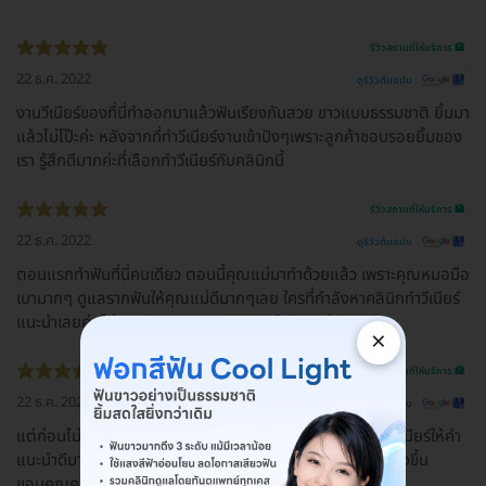
รีวิวสถานที่ให้บริการ 🏥
22 ธ.ค. 2022
ดูรีวิวต้นฉบับ
งานวีเนียร์ของที่นี่ทำออกมาแล้วฟันเรียงกันสวย ขาวแบบธรรมชาติ ยิ้มมา
แล้วไม่โป๊ะค่ะ หลังจากที่ทำวีเนียร์งานเข้าปังๆเพราะลูกค้าชอบรอยยิ้มของ
เรา รู้สึกดีมากค่ะที่เลือกทำวีเนียร์กับคลินิกนี้
รีวิวสถานที่ให้บริการ 🏥
22 ธ.ค. 2022
ดูรีวิวต้นฉบับ
ตอนแรกทำฟันที่นี่คนเดียว ตอนนี้คุณแม่มาทำด้วยแล้ว เพราะคุณหมอมือ
เบามากๆ ดูแลรากฟันให้คุณแม่ดีมากๆเลย ใครที่กำลังหาคลินิกทำวีเนียร์
แนะนำเลยค่ะ ไม่ผิดหวังเลย คุณหมอแนะนำดีมากค่ะ
×
รีวิวสถานที่ให้บริการ 🏥
22 ธ.ค. 2022
ดูรีวิวต้นฉบับ
แต่ก่อนไม่ค่อยมั่นใจตัวเองเวลายิ้ม เลยมาปรึกษาคุณหมอทำวีเนียร์ให้คำ
แนะนำดีมาก เลยตัดสินใจทำที่นี้เลย ตอนนี้ฟันสวย ยิ้มแล้วมั่นใจขึ้น
ขอบคุณคุณหมอมากนะคะ