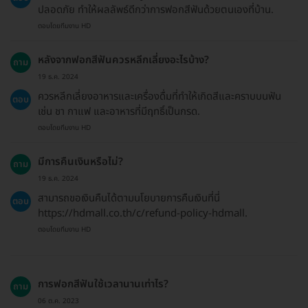
ปลอดภัย ทำให้ผลลัพธ์ดีกว่าการฟอกสีฟันด้วยตนเองที่บ้าน.
ตอบโดยทีมงาน HD
หลังจากฟอกสีฟันควรหลีกเลี่ยงอะไรบ้าง?
ถาม
19 ธ.ค. 2024
ควรหลีกเลี่ยงอาหารและเครื่องดื่มที่ทำให้เกิดสีและคราบบนฟัน
ตอบ
เช่น ชา กาแฟ และอาหารที่มีฤทธิ์เป็นกรด.
ตอบโดยทีมงาน HD
มีการคืนเงินหรือไม่?
ถาม
19 ธ.ค. 2024
สามารถขอเงินคืนได้ตามนโยบายการคืนเงินที่นี่
ตอบ
https://hdmall.co.th/c/refund-policy-hdmall.
ตอบโดยทีมงาน HD
การฟอกสีฟันใช้เวลานานเท่าไร?
ถาม
06 ต.ค. 2023