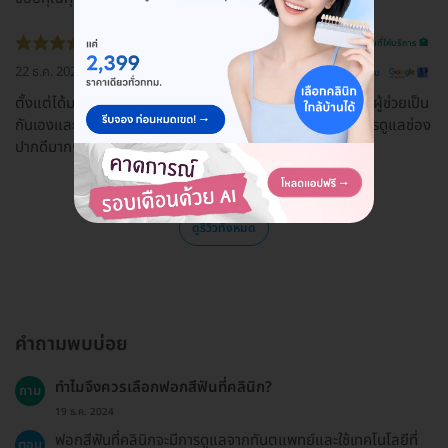
รีวิวสถานที่ให้บริการ 🏥
22 ธ.ค. 2022
ดูรีวิวต้นฉบับ
ตั้งแต่ได้มารู้จักและรักษาที่นี่ก็ไม่เคยไปทำที่อื่นอีกเลย หมอและผู้ช่วยเป็น
กันเองและน่ารักมาก คุณหมอรักษาและให้ความรู้และสอนวิธีการดูแลช่อง
ปากดีมากๆค่ะ
ดูรีวิวทั้งหมด
คำถามพบบ่อย
ทำไมจึงควรเลือกฟอกสีฟันที่คลินิก?
ถาม
19 ธ.ค. 2024
ฟอกสีฟันที่คลินิกจะมีการดูแลจากทันตแพทย์และใช้เทคโนโลยีที่
ตอบ