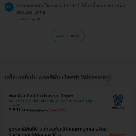
การฟอกสีฟันจะใช้เวลาประมาณ 1-2 ชั่วโมง ขึ้นอยู่กับสภาพฟัน
ตอบ
ของแต่ละบุคคล.
ตอบโดยทีมงาน HD
แสดงคำถามเพิ่ม
แพ็กเกจอื่นใน ฟอกสีฟัน (Teeth Whitening)
ฟอกสีฟันที่คลินิก ด้วยระบบ Zoom
SMILE LOOP dental clinic (คลินิกทันตกรรมสไมล์ลูป)
พญาไท
9,801 บาท
11,900 บาท
ประหยัด 18%
ชุดฟอกสีฟันที่บ้าน ทำชุดฟอกสีฟันเฉพาะบุคคล พร้อม
รับน้ำยากลับไปฟอกเองที่บ้าน