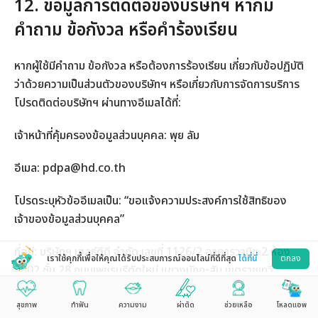
12. ข้อมูลการติดต่อของบริษัทฯ หากมี
คำถาม ข้อกังวล หรือคำร้องเรียน
หากผู้ใช้มีคำถาม ข้อกังวล หรือต้องการร้องเรียน เกี่ยวกับข้อปฏิบัติ
ว่าด้วยความเป็นส่วนตัวของบริษัทฯ หรือเกี่ยวกับการจัดการบริการ
โปรดติดต่อบริษัทฯ ผ่านทางอีเมลได้ที่:
เจ้าหน้าที่คุ้มครองข้อมูลส่วนบุคคล: พุย ลัม
อีเมล:
pdpa@hd.co.th
โปรดระบุหัวข้ออีเมลเป็น: “ขอแจ้งความประสงค์การใช้สิทธิของ
เจ้าของข้อมูลส่วนบุคคล”
ที่อยู่: บริษัทฯ เฮลธ์ดีดี จำกัด เลขที่ 1126/2 อาคารวานิช 2 ห้อง
เราใช้คุกกี้เพื่อให้คุณได้รับประสบการณ์ออนไลน์ที่ดีที่สุด
ได้ที่นี่
ตกลง
2802 ชั้น 28 ถนนเพชรบุรีตัดใหม่ แขวงมักกะสัน เขตราชเทวี
กรุงเทพ 10400
สุขภาพ
ทำฟัน
ความงาม
ผ่าตัด
ช่วยเหลือ
โหลดแอพ