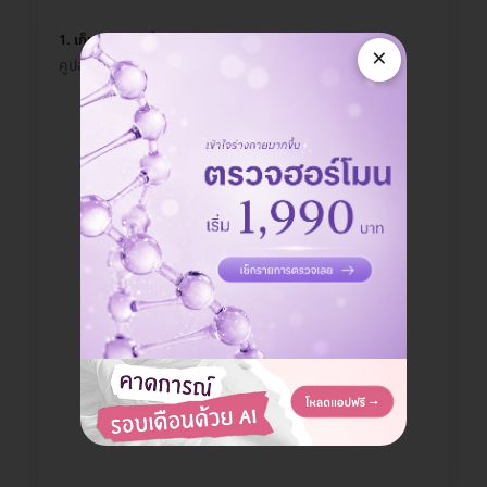
1. เก็บคูปองลดทั้งบิล
×
คูปองจะอยู่ในเมนู "สำหรับจ่ายที่คลินิก" ในหน้ารวมคูปอง