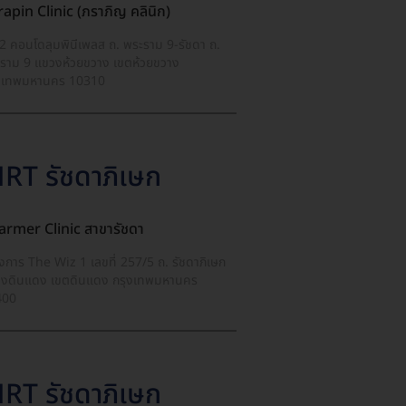
apin Clinic (ภราภิญ คลินิก)
2 คอนโดลุมพินีเพลส ถ. พระราม 9-รัชดา ถ.
ราม 9 แขวงห้วยขวาง เขตห้วยขวาง
งเทพมหานคร 10310
RT รัชดาภิเษก
armer Clinic สาขารัชดา
งการ The Wiz 1 เลขที่ 257/5 ถ. รัชดาภิเษก
งดินแดง เขตดินแดง กรุงเทพมหานคร
400
RT รัชดาภิเษก