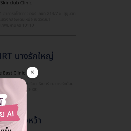
Skinclub Clinic
น 1 อาคารอโศกทาวเวอร์ เลขที่ 213/7 ซ. สุขุมวิท
แขวงคลองเตยเหนือ เขตวัฒนา
งเทพมหานคร 10110
RT บางรักใหญ่
×
 East Clinic
1-3 ถ. ราชพฤกษ์-รัตนาธิเบศร์ ต. บางรักน้อย
เมือง จ. นนทบุรี 11000,
RT บางหว้า