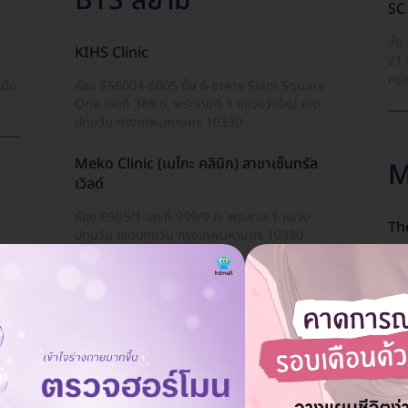
BTS สยาม
SC 
ชั้
KIHS Clinic
21 
กรุ
หนือ
ห้อง SS6004-6005 ชั้น 6 อาคาร Siam Square
One เลขที่ 388 ถ. พระรามที่ 1 แขวงวังใหม่ เขต
ปทุมวัน กรุงเทพมหานคร 10330
Meko Clinic (เมโกะ คลินิก) สาขาเซ็นทรัล
M
เวิลด์
ห้อง B505/1 เลขที่ 999/9 ถ. พระราม 1 แขวง
The
ปทุมวัน เขตปทุมวัน กรุงเทพมหานคร 10330
85/
Minerva Clinic
อ. 
หนือ
991 ถ. พระรามที่ 1 แขวงปทุมวัน เขตปทุมวัน
กรุงเทพมหานคร 10330
M