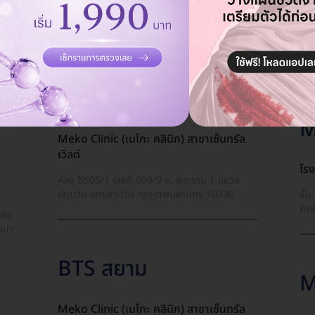
BTS สยาม
โร
ชั้
KIHS Clinic
ภาษ
หนือ
ห้อง SS6004-6005 ชั้น 6 อาคาร Siam Square
One เลขที่ 388 ถ. พระรามที่ 1 แขวงวังใหม่ เขต
ปทุมวัน กรุงเทพมหานคร 10330
M
Meko Clinic (เมโกะ คลินิก) สาขาเซ็นทรัล
เวิลด์
โร
ห้อง B505/1 เลขที่ 999/9 ถ. พระราม 1 แขวง
ปทุมวัน เขตปทุมวัน กรุงเทพมหานคร 10330
ชั้
ภาษ
ล่อ
ัฒนา
BTS สยาม
M
Meko Clinic (เมโกะ คลินิก) สาขาเซ็นทรัล